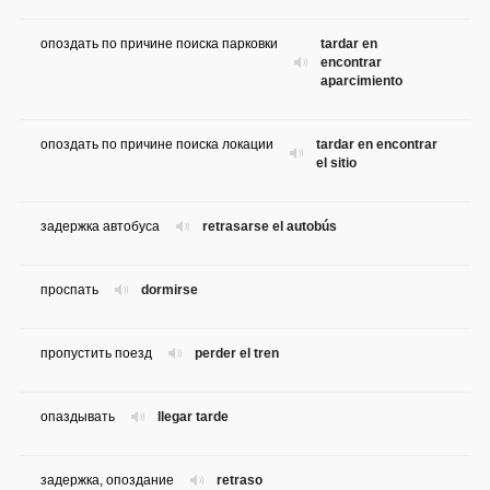
опоздать по причине поиска парковки
tardar en
encontrar
aparcimiento
опоздать по причине поиска локации
tardar en encontrar
el sitio
задержка автобуса
retrasarse el autobús
проспать
dormirse
пропустить поезд
perder el tren
опаздывать
llegar tarde
задержка, опоздание
retraso