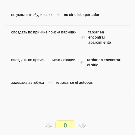
не услышать будильник
no oír el despertador
опоздать по причине поиска парковки
tardar en
encontrar
aparcimiento
опоздать по причине поиска локации
tardar en encontrar
el sitio
задержка автобуса
retrasarse el autobús
0