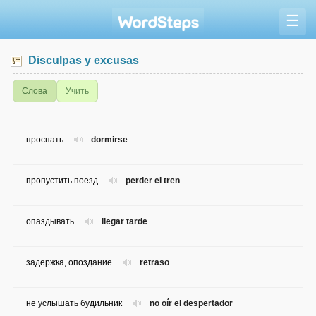
☰
Disculpas y excusas
Слова
Учить
проспать
dormirse
пропустить поезд
perder el tren
опаздывать
llegar tarde
задержка, опоздание
retraso
не услышать будильник
no oír el despertador