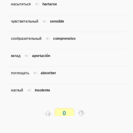
насытиться
hartarse
чувствительный
sensible
сообразительный
comprensivo
вклад
aportación
поглощать
absorber
наглый
insolente
обидеть
ofender
0
своеобразие
peculiaridad
Распечатать