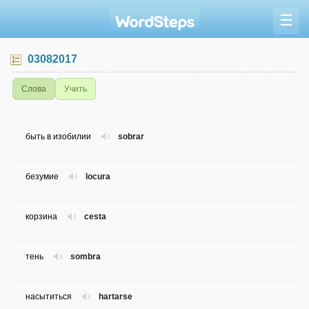
☰
03082017
Слова
Учить
быть в изобилии
sobrar
безумие
locura
корзина
cesta
тень
sombra
насытиться
hartarse