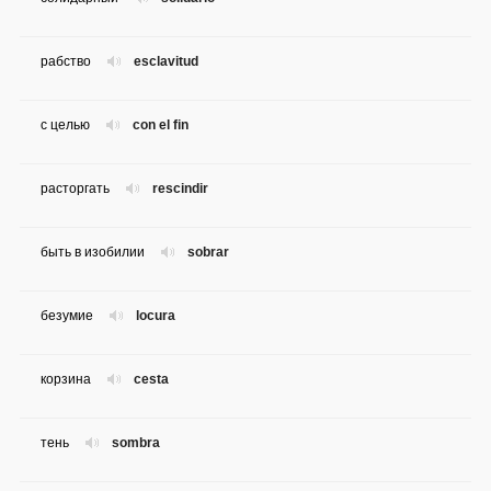
рабство
esclavitud
с целью
con el fin
расторгать
rescindir
быть в изобилии
sobrar
безумие
locura
корзина
cesta
тень
sombra