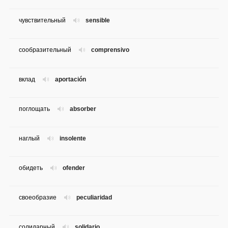
чувствительный
sensible
сообразительный
comprensivo
вклад
aportación
поглощать
absorber
наглый
insolente
обидеть
ofender
своеобразие
peculiaridad
солидарный
solidario