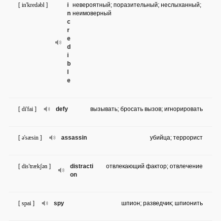
[ in'kredəbl ]
i
невероятный; поразительный; неслыханный;
n
неимоверный
c
r
e
d
i
b
l
e
[ di'fai ]
defy
вызывать; бросать вызов; игнорировать
[ ə'sæsin ]
assassin
убийца; террорист
[ dis'trækʃən ]
distracti
отвлекающий фактор; отвлечение
on
[ spai ]
spy
шпион; разведчик; шпионить