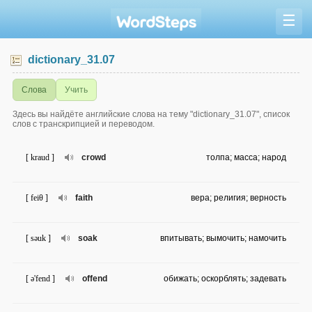
☰
dictionary_31.07
Слова
Учить
Здесь вы найдёте английские слова на тему "dictionary_31.07", список
слов с транскрипцией и переводом.
[ kraud ]
crowd
толпа; масса; народ
[ feiθ ]
faith
вера; религия; верность
[ səuk ]
soak
впитывать; вымочить; намочить
[ ə'fend ]
offend
обижать; оскорблять; задевать