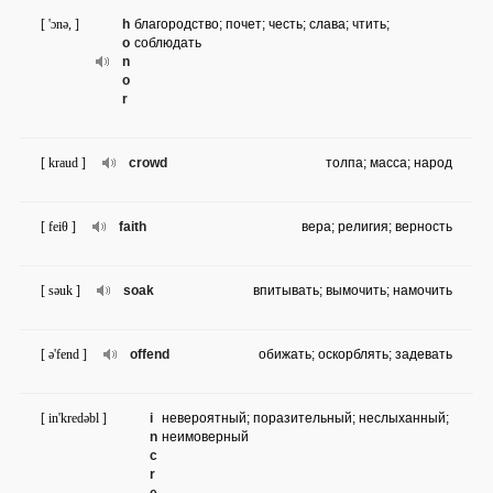
[ 'ɔnə, ]
h
благородство; почет; честь; слава; чтить;
o
соблюдать
n
o
r
[ kraud ]
crowd
толпа; масса; народ
[ feiθ ]
faith
вера; религия; верность
[ səuk ]
soak
впитывать; вымочить; намочить
[ ə'fend ]
offend
обижать; оскорблять; задевать
[ in'kredəbl ]
i
невероятный; поразительный; неслыханный;
n
неимоверный
c
r