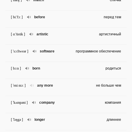
[ mæʧ ]
match
спичка
[ bi:'fɔ: ]
before
перед тем
[ ɑ:'tistik ]
artistic
артистичный
[ 'sɔ:ftweər ]
software
программное обеспечение
[ bɔ:n ]
born
родиться
[ 'eni mɔ: ]
any more
не больше чем
[ 'kʌmpəni ]
company
компания
[ 'lɔŋgə ]
longer
длиннее