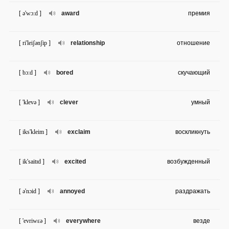
[ ə'wɔ:d ]
award
премия
[ ri'leiʃənʃip ]
relationship
отношение
[ bɔ:d ]
bored
скучающий
[ 'klevə ]
clever
умный
[ iks'kleim ]
exclaim
воскликнуть
[ ik'saitɪd ]
excited
возбужденный
[ ə'nɔid ]
annoyed
раздражать
[ 'evriwɛə ]
everywhere
везде