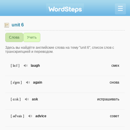
☰
unit 6
Слова
Учить
Здесь вы найдёте английские слова на тему "unit 6", список слов с
транскрипцией и переводом.
[ lɑ:f ]
laugh
смех
[ ə'gen ]
again
снова
[ ɑ:sk ]
ask
испрашивать
[ əd'vais ]
advice
совет