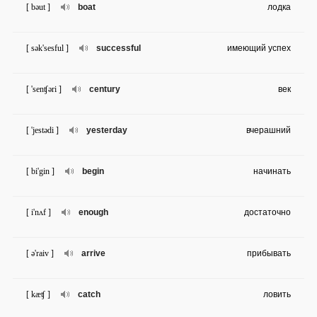
[ bəut ]
boat
лодка
[ sək'sesful ]
successful
имеющий успех
[ 'senʧəri ]
century
век
[ 'jestədi ]
yesterday
вчерашний
[ bi'gin ]
begin
начинать
[ i'nʌf ]
enough
достаточно
[ ə'raiv ]
arrive
прибывать
[ kæʧ ]
catch
ловить