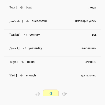
[ bəut ]
boat
лодка
[ sək'sesful ]
successful
имеющий успех
[ 'senʧəri ]
century
век
[ 'jestədi ]
yesterday
вчерашний
[ bi'gin ]
begin
начинать
[ i'nʌf ]
enough
достаточно
[ ə'raiv ]
arrive
прибывать
0
[ kæʧ ]
catch
ловить