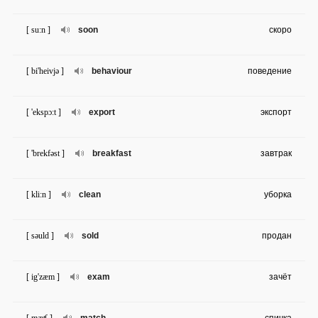
[ su:n ]
soon
скоро
[ bi'heivjə ]
behaviour
поведение
[ 'ekspɔ:t ]
export
экспорт
[ 'brekfəst ]
breakfast
завтрак
[ kli:n ]
clean
уборка
[ səuld ]
sold
продан
[ ig'zæm ]
exam
зачёт