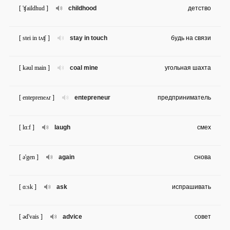
[ 'ʧaildhud ]
childhood
детство
[ stei in tʌʧ ]
stay in touch
будь на связи
[ kəul main ]
coal mine
угольная шахта
[ entepreneʌr ]
entepreneur
предприниматель
[ lɑ:f ]
laugh
смех
[ ə'gen ]
again
снова
[ ɑ:sk ]
ask
испрашивать
[ əd'vais ]
advice
совет