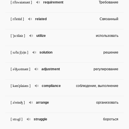
[ ri'kwaiəmənt ]
requirement
Требование
[ ri'leitid ]
related
Связанный
[ 'ju:tilaiz ]
utilize
использовать
[ sə'lu:ʃ(ə)n ]
solution
решение
[ ə'ʤʌstmənt ]
adjustment
регулирование
[ kəm'plaiəns ]
compliance
соблюдение, выполнение
[ ə'reinʤ ]
arrange
организовать
[ strʌgl ]
struggle
бороться