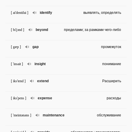
[ ai'dentifai ]
identify
выявлять, определять
[ bi'jɔnd ]
beyond
пределами; за рамками чего-либо
[ gæp ]
gap
промежуток
[ 'insait ]
insight
понимание
[ iks'tend ]
extend
Расширить
[ iks'pens ]
expense
расходы
[ 'meintənəns ]
maintenance
обслуживание