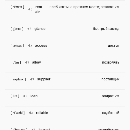
[ ri'mein ]
rem
пребывать на прежнем месте; оставаться
ain
[ glɑ:ns ]
glance
быстрый взгляд
[ 'ækses ]
access
доступ
[ ə'lau ]
allow
позволять
[ sə'plaɪər ]
supplier
поставщик
[ li:n ]
lean
опираться
[ ri'laiəbl ]
reliable
надёжный
[ n'impækt ]
impact
воздействие