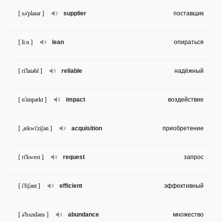
[ sə'plaɪər ]
supplier
поставщик
[ li:n ]
lean
опираться
[ ri'laiəbl ]
reliable
надёжный
[ n'impækt ]
impact
воздействие
[ ,ækwi'ziʃən ]
acquisition
приобретение
[ ri'kwest ]
request
запрос
[ i'fiʃənt ]
efficient
эффективный
[ ə'bʌndəns ]
abundance
множество