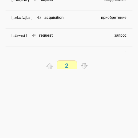
[ ,ækwi'ziʃən ]
acquisition
приобретение
[ ri'kwest ]
request
запрос
[ i'fiʃənt ]
efficient
эффективный
2
[ ə'bʌndəns ]
abundance
множество
Распечатать
[ ai'dentifai ]
identify
выявлять, определять
доступен всем
→
→
en
ru
[ bi'jɔnd ]
beyond
пределами; за рамками чего-либо
очень сложно
0 из 261 слова
[ gæp ]
gap
промежуток
Обсуждай WordSteps в iLiveMyLife