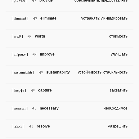
[ prə'vaid ]
provide
обеспечивать; предоставлять
[ i'limineit ]
eliminate
устранять; ликвидировать
[ wə:θ ]
worth
стоимость
[ im'pru:v ]
improve
улучшать
[ sʌstainabilitɪ ]
sustainability
устойчивость, стабильность
[ 'kæpʧə ]
capture
захватить
[ 'nesisəri ]
necessary
необходимое
[ ri'zɔlv ]
resolve
Разрешить