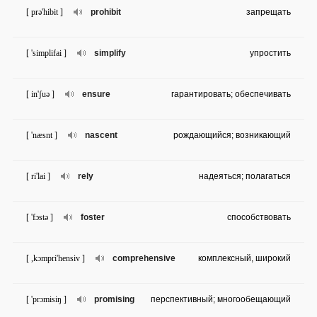
[ prə'hibit ]
prohibit
запрещать
[ 'simplifai ]
simplify
упростить
[ in'ʃuə ]
ensure
гарантировать; обеспечивать
[ 'næsnt ]
nascent
рождающийся; возникающий
[ ri'lai ]
rely
надеяться; полагаться
[ 'fɔstə ]
foster
способствовать
[ ,kɔmpri'hensiv ]
comprehensive
комплексный, широкий
[ 'prɔmisiŋ ]
promising
перспективный; многообещающий