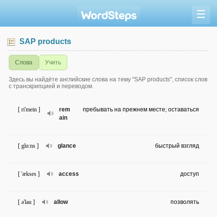
☰
SAP products
Слова
Учить
Здесь вы найдёте английские слова на тему "SAP products", список слов
с транскрипцией и переводом.
[ ri'mein ]
rem
пребывать на прежнем месте; оставаться
ain
[ glɑ:ns ]
glance
быстрый взгляд
[ 'ækses ]
access
доступ
[ ə'lau ]
allow
позволять