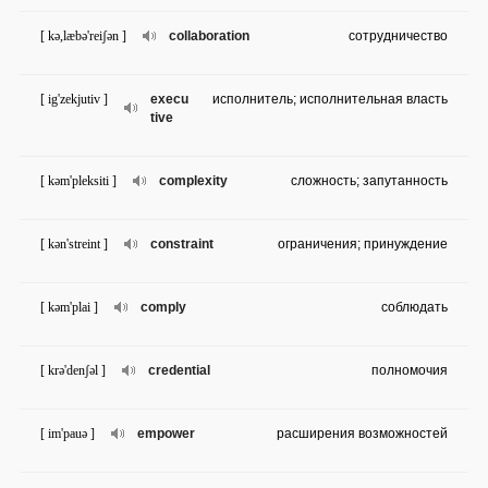
[ kə,læbə'reiʃən ]
collaboration
сотрудничество
[ ig'zekjutiv ]
execu
исполнитель; исполнительная власть
tive
[ kəm'pleksiti ]
complexity
сложность; запутанность
[ kən'streint ]
constraint
ограничения; принуждение
[ kəm'plai ]
comply
соблюдать
[ krə'denʃəl ]
credential
полномочия
[ im'pauə ]
empower
расширения возможностей