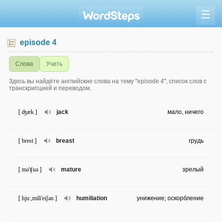
☰
episode 4
Слова
Учить
Здесь вы найдёте английские слова на тему "episode 4", список слов с
транскрипцией и переводом.
[ ʤæk ]
jack
мало, ничего
[ brest ]
breast
грудь
[ mə'ʧuə ]
mature
зрелый
[ hju:,mili'eiʃən ]
humiliation
унижение; оскорбление