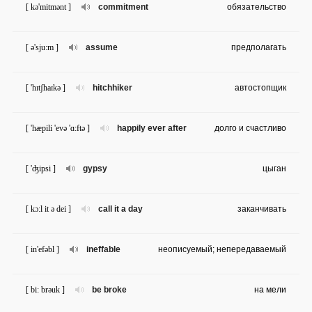
[ kə'mitmənt ]
commitment
обязательство
[ ə'sju:m ]
assume
предполагать
[ 'hɪtʃhaɪkə ]
hitchhiker
автостопщик
[ 'hæpili 'evə 'ɑ:ftə ]
happily ever after
долго и счастливо
[ 'ʤipsi ]
gypsy
цыган
[ kɔ:l it ə dei ]
call it a day
заканчивать
[ in'efəbl ]
ineffable
неописуемый; непередаваемый
[ bi: brəuk ]
be broke
на мели