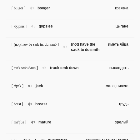
[ bu:ger ]
booger
козявка
[ 'ʤipsiz ]
gypsies
цыгане
[ (nɔt) hæv ðe sæk tu: du: smð ]
(not) have the
иметь яйца
sack to do smth
[ træk smb daun ]
track smb down
выследить
[ ʤæk ]
jack
мало, ничего
[ brest ]
breast
грудь
[ mə'ʧuə ]
mature
зрелый