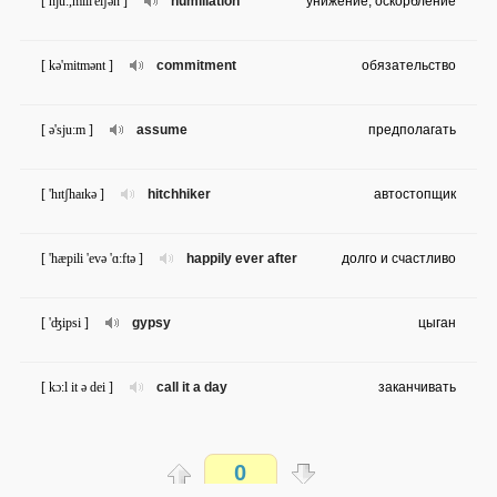
[ hju:,mili'eiʃən ]
humiliation
унижение; оскорбление
[ kə'mitmənt ]
commitment
обязательство
[ ə'sju:m ]
assume
предполагать
[ 'hɪtʃhaɪkə ]
hitchhiker
автостопщик
[ 'hæpili 'evə 'ɑ:ftə ]
happily ever after
долго и счастливо
[ 'ʤipsi ]
gypsy
цыган
[ kɔ:l it ə dei ]
call it a day
заканчивать
[ in'efəbl ]
ineffable
неописуемый; непередаваемый
0