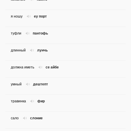
я ношу
еу порт
туфли
пантофь
длинный
лунчь
должна иметь
се айбе
умный
дештепт
травинка
фир
сало
слоние