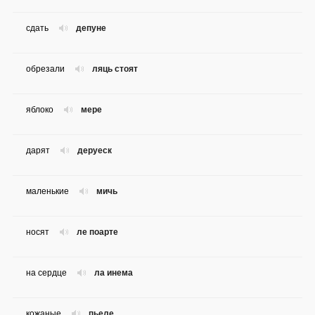
сдать
депуне
обрезали
ляць стоят
яблоко
мере
дарят
деруеск
маленькие
мичь
носят
ле поарте
на сердце
ла инема
кожаные
пьеле