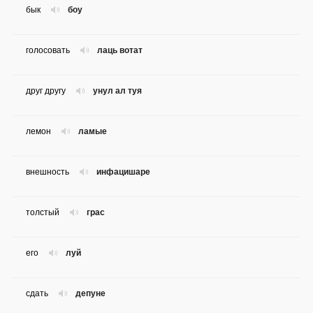
бык
боу
голосовать
лаць вотат
друг другу
унул ал туя
лемон
ламые
внешность
инфацишаре
толстый
грас
его
луй
сдать
депуне