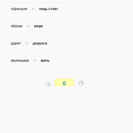
обрезали
ляць стоят
яблоко
мере
дарят
деруеск
маленькие
мичь
носят
ле поарте
0
на сердце
ла инема
Распечатать
кожаные
пьеле
доступен всем
→
→
de
ru
сложность не определена
я ношу
еу порт
0 из 22 слов