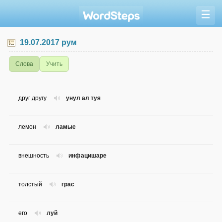
☰
19.07.2017 рум
Слова
Учить
друг другу
унул ал туя
лемон
ламые
внешность
инфацишаре
толстый
грас
его
луй