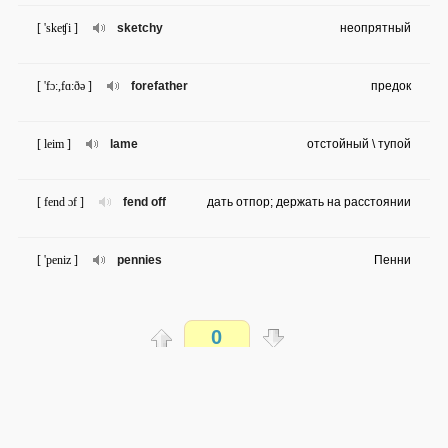
[ 'skeʧi ]
sketchy
неопрятный
[ 'fɔ:,fɑ:ðə ]
forefather
предок
[ leim ]
lame
отстойный \ тупой
[ fend ɔf ]
fend off
дать отпор; держать на расстоянии
[ 'peniz ]
pennies
Пенни
[ pi:s aut ]
peace out
счастливо (прощание)
0
[ get leid ]
Get laid
заниматься сексом
Распечатать
[ 'kɔ:dn ɔf ]
cordon off
оцепить
доступен всем