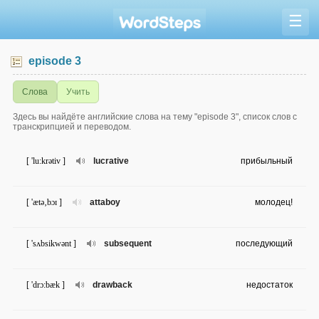
☰
episode 3
Слова
Учить
Здесь вы найдёте английские слова на тему "episode 3", список слов с
транскрипцией и переводом.
[ 'lu:krətiv ]
lucrative
прибыльный
[ 'ætə‚bɔɪ ]
attaboy
молодец!
[ 'sʌbsikwənt ]
subsequent
последующий
[ 'drɔ:bæk ]
drawback
недостаток