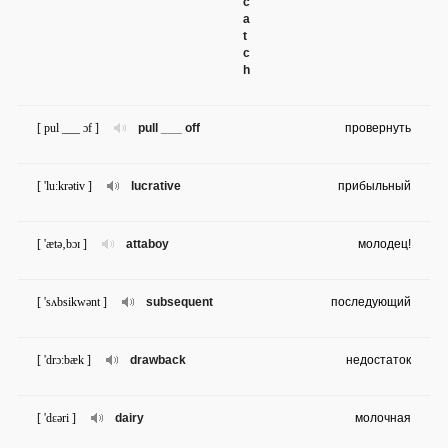
c
a
t
c
h
[ pul ___ ɔf ]
pull ___ off
провернуть
[ 'lu:krətiv ]
lucrative
прибыльный
[ 'ætə‚bɔɪ ]
attaboy
молодец!
[ 'sʌbsikwənt ]
subsequent
последующий
[ 'drɔ:bæk ]
drawback
недостаток
[ 'dɛəri ]
dairy
молочная