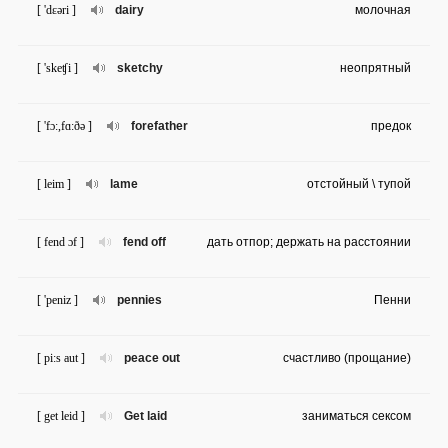
[ 'dɛəri ]
dairy
молочная
[ 'skeʧi ]
sketchy
неопрятный
[ 'fɔ:,fɑ:ðə ]
forefather
предок
[ leim ]
lame
отстойный \ тупой
[ fend ɔf ]
fend off
дать отпор; держать на расстоянии
[ 'peniz ]
pennies
Пенни
[ pi:s aut ]
peace out
счастливо (прощание)
[ get leid ]
Get laid
заниматься сексом