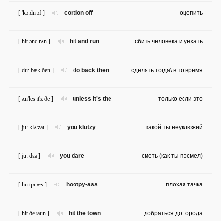
[ 'kɔ:dn ɔf ]
cordon off
оцепить
[ hit ənd rʌn ]
hit and run
сбить человека и уехать
[ du: bæk ðen ]
do back then
сделать тогда\ в то время
[ ʌn'les it'z ðe ]
unless it's the
только если это
[ ju: klʌtzaɪ ]
you klutzy
какой ты неуклюжий
[ ju: dɛə ]
you dare
сметь (как ты посмел)
[ hu:tpɪ-æs ]
hootpy-ass
плохая тачка
[ hit ðe taun ]
hit the town
добраться до города