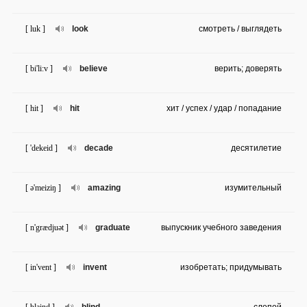
[ luk ]
look
смотреть / выглядеть
[ bi'li:v ]
believe
верить; доверять
[ hit ]
hit
хит / успех / удар / попадание
[ 'dekeid ]
decade
десятилетие
[ ə'meiziŋ ]
amazing
изумительный
[ n'grædjuət ]
graduate
выпускник учебного заведения
[ in'vent ]
invent
изобретать; придумывать