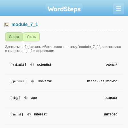
☰
module_7_1
Слова
Учить
Здесь вы найдёте английские слова на тему "module_7_1", список слов
с транскрипцией и переводом.
[ 'saiəntist ]
scientist
учёный
[ 'ju:nivə:s ]
universe
вселенная; космос
[ eiʤ ]
age
возраст
[ 'intrist ]
interest
интерес