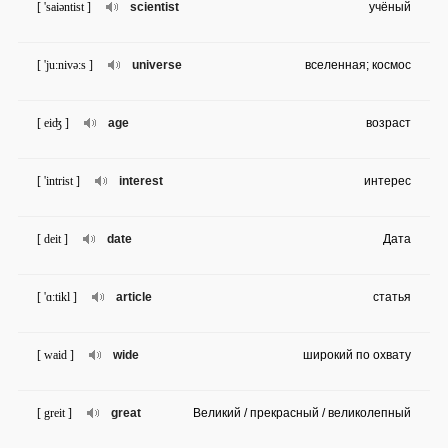
[ 'saiəntist ]
scientist
учёный
[ 'ju:nivə:s ]
universe
вселенная; космос
[ eiʤ ]
age
возраст
[ 'intrist ]
interest
интерес
[ deit ]
date
Дата
[ 'ɑ:tikl ]
article
статья
[ waid ]
wide
широкий по охвату
[ greit ]
great
Великий / прекрасный / великолепный