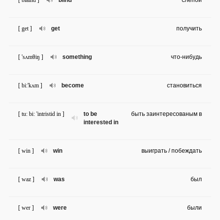
[ blaind ]
blind
слепой
[ get ]
get
получить
[ 'sʌmθiŋ ]
something
что-нибудь
[ bi:'kʌm ]
become
становиться
[ tu: bi: 'intristid in ]
to be
быть заинтересованым в
interested in
[ win ]
win
выиграть / побеждать
[ waz ]
was
был
[ wer ]
were
были