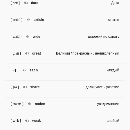
[ deit ]
date
Дата
[ 'ɑ:tikl ]
article
статья
[ waid ]
wide
широкий по охвату
[ greit ]
great
Великий / прекрасный / великолепный
[ i:ʧ ]
each
каждый
[ ʃɛə ]
share
доля; часть; участие
[ 'nəutis ]
notice
уведомление
[ wi:k ]
weak
слабый