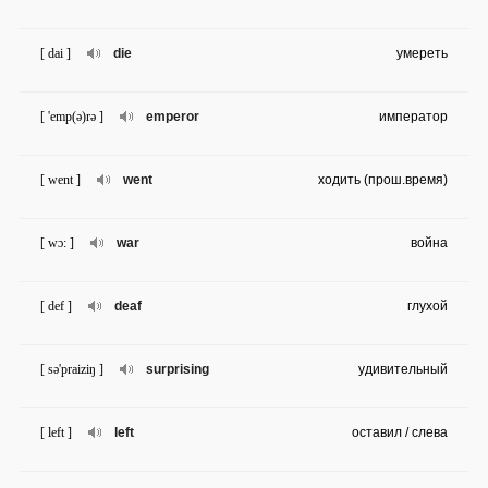
[ dai ]
die
умереть
[ 'emp(ə)rə ]
emperor
император
[ went ]
went
ходить (прош.время)
[ wɔ: ]
war
война
[ def ]
deaf
глухой
[ sə'praiziŋ ]
surprising
удивительный
[ left ]
left
оставил / слева