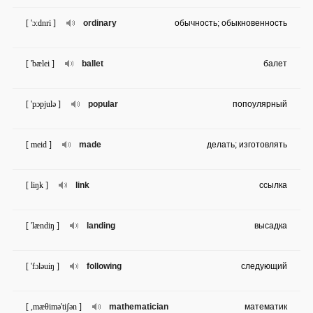
[ 'ɔ:dnri ]
ordinary
обычность; обыкновенность
[ 'bælei ]
ballet
балет
[ 'pɔpjulə ]
popular
попоулярный
[ meid ]
made
делать; изготовлять
[ liŋk ]
link
ссылка
[ 'lændiŋ ]
landing
высадка
[ 'fɔləuiŋ ]
following
следующий
[ ,mæθimə'tiʃən ]
mathematician
математик