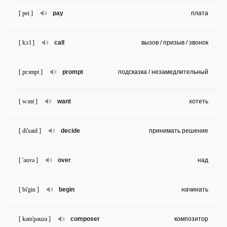
[ pei ]
pay
плата
[ kɔ:l ]
call
вызов / призыв / звонок
[ prɔmpt ]
prompt
подсказка / незамедлительный
[ wɔnt ]
want
хотеть
[ di'said ]
decide
принимать решение
[ 'əuvə ]
over
над
[ bi'gin ]
begin
начинать
[ kəm'pəuzə ]
composer
композитор