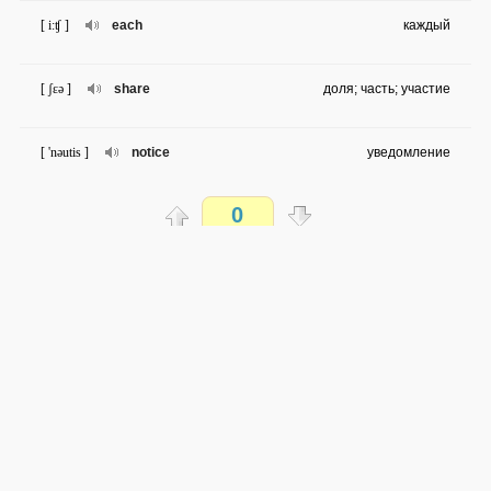
[ i:ʧ ]
each
каждый
[ ʃɛə ]
share
доля; часть; участие
[ 'nəutis ]
notice
уведомление
0
[ wi:k ]
weak
слабый
Распечатать
[ pei ]
pay
плата
доступен всем
[ kɔ:l ]
call
вызов / призыв / звонок
→
→
en
ru
сложность не определена
0 из 56 слов
[ prɔmpt ]
prompt
подсказка / незамедлительный
Обсуждай WordSteps в iLiveMyLife
[ wɔnt ]
want
хотеть
Присоединиться