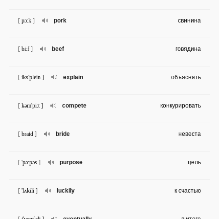
[ pɔ:k ]
pork
свинина
[ bi:f ]
beef
говядина
[ iks'plein ]
explain
объяснять
[ kəm'pi:t ]
compete
конкурировать
[ braid ]
bride
невеста
[ 'pə:pəs ]
purpose
цель
[ 'lʌkili ]
luckily
к счастью