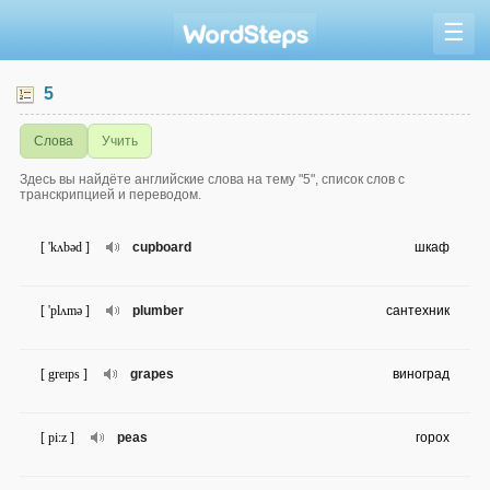
☰
5
Слова
Учить
Здесь вы найдёте английские слова на тему "5", список слов с
транскрипцией и переводом.
[ 'kʌbəd ]
cupboard
шкаф
[ 'plʌmə ]
plumber
сантехник
[ greɪps ]
grapes
виноград
[ pi:z ]
peas
горох