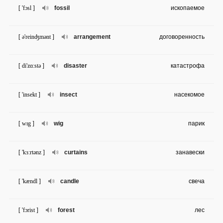
[ 'fɔsl ]
fossil
ископаемое
[ ə'reinʤmənt ]
arrangement
договоренность
[ di'zɑ:stə ]
disaster
катастрофа
[ 'insekt ]
insect
насекомое
[ wɪg ]
wig
парик
[ 'kɜ:rtənz ]
curtains
занавески
[ 'kændl ]
candle
свеча
[ 'fɔrist ]
forest
лес