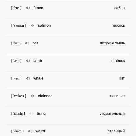
[ fens ]
fence
забор
[ 'sæmən ]
salmon
лосось
[ bæt ]
bat
летучая мышь
[ læm ]
lamb
ягнёнок
[ weil ]
whale
кит
[ 'vailəns ]
violence
насилие
[ 'taiəriŋ ]
tiring
утомительный
[ wɪərd ]
weird
странный