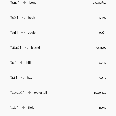
[ benʧ ]
bench
скамейка
[ bi:k ]
beak
клюв
[ 'i:gl ]
eagle
орёл
[ 'ailənd ]
island
остров
[ hil ]
hill
холм
[ hei ]
hay
сено
[ 'wɔ:təfɔ:l ]
waterfall
водопад
[ fi:ld ]
field
поле