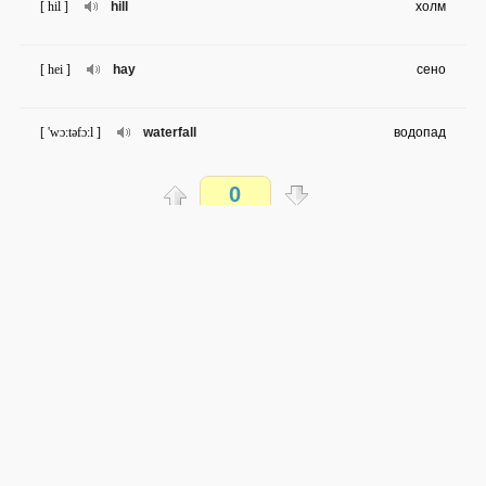
[ hil ]
hill
холм
[ hei ]
hay
сено
[ 'wɔ:təfɔ:l ]
waterfall
водопад
0
[ fi:ld ]
field
поле
Распечатать
[ fens ]
fence
забор
доступен всем
[ 'sæmən ]
salmon
лосось
→
→
en
ru
сложность не определена
0 из 100 слов
[ bæt ]
bat
летучая мышь
Обсуждай WordSteps в iLiveMyLife
[ læm ]
lamb
ягнёнок
Присоединиться