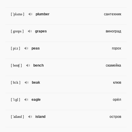
[ 'plʌmə ]
plumber
сантехник
[ greɪps ]
grapes
виноград
[ pi:z ]
peas
горох
[ benʧ ]
bench
скамейка
[ bi:k ]
beak
клюв
[ 'i:gl ]
eagle
орёл
[ 'ailənd ]
island
остров