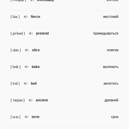
[ i'venʧəli ]
eventually
в итоге
[ fiəs ]
fierce
жестокий
[ pri'tend ]
pretend
прикидываться
[ slais ]
slice
ломтик
[ beik ]
bake
выпекать
[ bɔil ]
boil
кипятить
[ 'einʃənt ]
ancient
древний
[ tə:m ]
term
срок