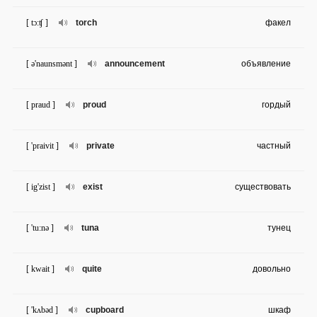
[ tɔ:ʧ ]
torch
факел
[ ə'naunsmənt ]
announcement
объявление
[ praud ]
proud
гордый
[ 'praivit ]
private
частный
[ ig'zist ]
exist
существовать
[ 'tu:nə ]
tuna
тунец
[ kwait ]
quite
довольно
[ 'kʌbəd ]
cupboard
шкаф