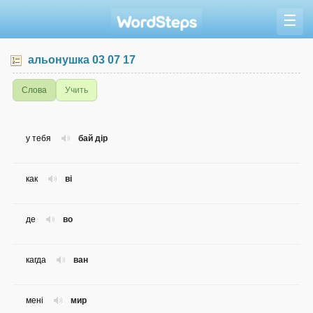
☰
альонушка 03 07 17
Слова
Учить
у тебя
бай дір
как
ві
де
во
кагда
ван
мені
мир