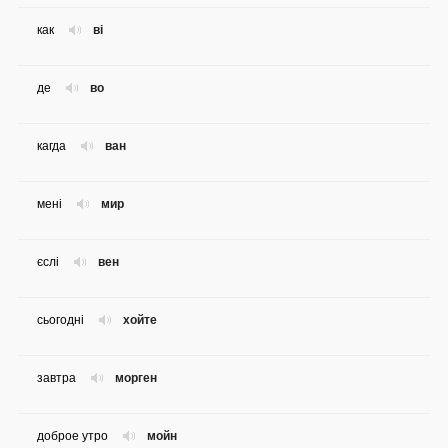
как
ві
де
во
кагда
ван
мені
мир
єслі
вен
сьогодні
хойте
завтра
морген
доброе утро
мойн