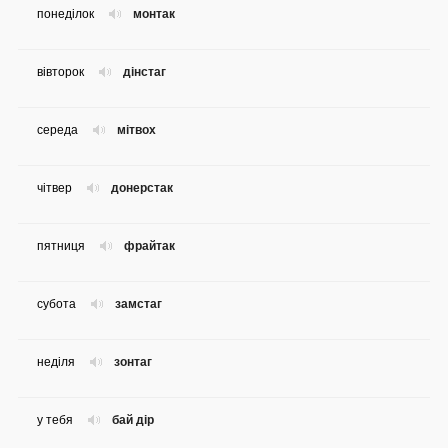
понеділок
монтак
вівторок
дінстаг
середа
мітвох
чітвер
донерстак
пятниця
фрайтак
субота
замстаг
неділя
зонтаг
у тебя
бай дір