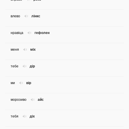
влево
лінкс
нравіца
гефолен
меня
міх
тебе
дір
ми
вір
морозиво
айс
тебя
діх