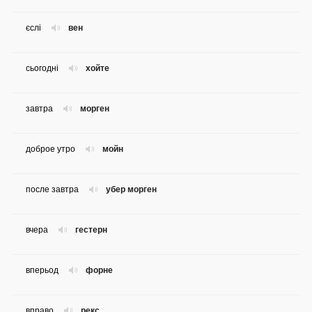
єслі
вен
сьогодні
хойте
завтра
морген
доброе утро
мойн
после завтра
убер морген
вчера
гестерн
вперьод
форне
вправо
рекс