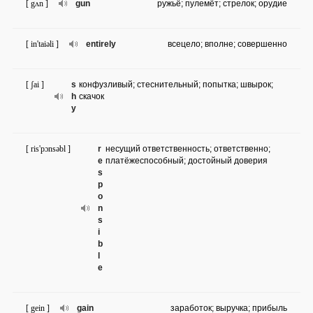
[ gʌn ]
gun
ружьё; пулемёт; стрелок; орудие
[ in'taiəli ]
entirely
всецело; вполне; совершенно
[ ʃai ]
s
конфузливый; стеснительный; попытка; швырок;
h
скачок
y
[ ris'pɔnsəbl ]
r
несущий ответственность; ответственно;
e
платёжеспособный; достойный доверия
s
p
o
n
s
i
b
l
e
[ gein ]
gain
заработок; выручка; прибыль