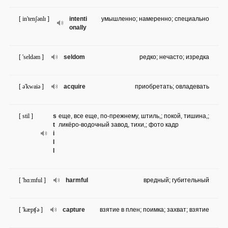
[ in'tenʃənlɪ ]
intenti
умышленно; намеренно; специально
onally
[ 'seldəm ]
seldom
редко; нечасто; изредка
[ ə'kwaiə ]
acquire
приобретать; овладевать
[ stil ]
s
еще, все еще, по-прежнему, штиль,; покой, тишина,;
t
ликёро-водочный завод, тихи,; фото кадр
i
l
l
[ 'hɑ:mful ]
harmful
вредный; губительный
[ 'kæpʧə ]
capture
взятие в плен; поимка; захват; взятие