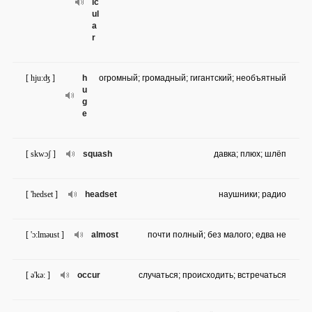
ic
ul
a
r
[ hju:ʤ ]
h
огромный; громадный; гигантский; необъятный
u
g
e
[ skwɔʃ ]
squash
давка; плюх; шлёп
[ 'hedset ]
headset
наушники; радио
[ 'ɔ:lməust ]
almost
почти полный; без малого; едва не
[ ə'kə: ]
occur
случаться; происходить; встречаться