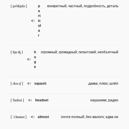
[ pə'tikjulə ]
p
конкретный, частный, подробность, деталь
a
rt
ic
ul
a
r
[ hju:ʤ ]
h
огромный; громадный; гигантский; необъятный
u
g
e
[ skwɔʃ ]
squash
давка; плюх; шлёп
[ 'hedset ]
headset
наушники; радио
[ 'ɔ:lməust ]
almost
почти полный; без малого; едва не