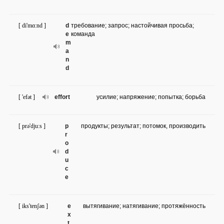
[ di'mɑ:nd ]
d
требование; запрос; настойчивая просьба;
e
команда
m
a
n
d
[ 'efət ]
effort
усилие; напряжение; попытка; борьба
[ prə'dju:s ]
p
продукты; результат; потомок, производить
r
o
d
u
c
e
[ iks'tenʃən ]
e
вытягивание; натягивание; протяжённость
x
t