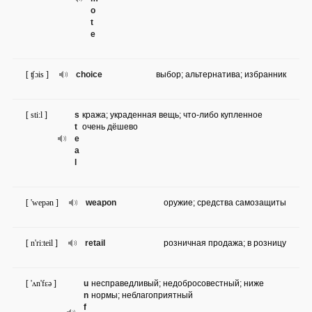
o
t
e
[ ʧɔis ]
choice
выбор; альтернатива; избранник
[ sti:l ]
s
кража; украденная вещь; что-либо купленное
t
очень дёшево
e
a
l
[ 'wepən ]
weapon
оружие; средства самозащиты
[ n'ri:teil ]
retail
розничная продажа; в розницу
[ 'ʌn'fɛə ]
u
несправедливый; недобросовестный; ниже
n
нормы; неблагоприятный
f