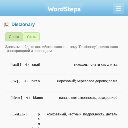
☰
Discionary
Слова
Учить
Здесь вы найдёте английские слова на тему "Discionary", список слов с
транскрипцией и переводом.
[ sneil ]
snail
тихоход; ползти как улитка
[ bə:ʧ ]
birch
берёзовый; берёзовое дерево; розга
[ bleim ]
blame
вина; ответственность; осуждениеё
[ pə'tikjulə ]
p
конкретный, частный, подробность, деталь
a
rt