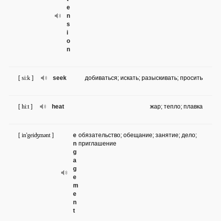
e
n
s
i
o
n
[ si:k ]
seek
добиваться; искать; разыскивать; просить
[ hi:t ]
heat
жар; тепло; плавка
[ in'geiʤmənt ]
e
обязательство; обещание; занятие; дело;
n
приглашение
g
a
g
e
m
e
n
t