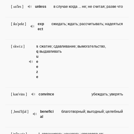
[ ʌn'les ]
unless
в случае когда ... не; не считая; разве что
[ iks'pekt ]
exp
ожидать; ждать; рассчитывать; надеяться
ect
[ skwi:z ]
s
сжатие; сдавливание; вымогательство,
q
выдавливать
u
e
e
z
e
[ kən'vins ]
convince
убеждать; уверять
[ ,beni'fiʃəl ]
benefici
благотворный; выгодный; целебный
al