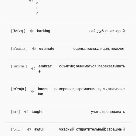
a
i
r
[ 'bɑ:kiŋ ]
barking
лай; дубление корой
[ n'estimit ]
estimate
оценка; калькуляция; подсчёт
[ im'breis ]
embrac
объятие; обниматься; перехватывать
e
[ in'tenʃn ]
intent
намерение; стремление; цель; значение
ion
[ tɔ:t ]
taught
учить; преподавать
[ 'ɔ:ful ]
awful
ужасный; отвратительный; страшный