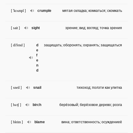
[ 'krʌmpl ]
crumple
мятая складка; комкаться; скомкать
[ sait ]
sight
зрение; вид; взгляд; точка зрения
[ di'fend ]
d
защищать; оборонять; охранять; защищаться
e
f
e
n
d
[ sneil ]
snail
тихоход; ползти как улитка
[ bə:ʧ ]
birch
берёзовый; берёзовое дерево; розга
[ bleim ]
blame
вина; ответственность; осуждениеё