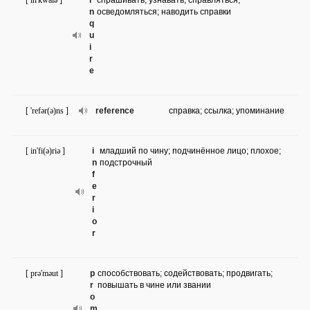
[ in'kwaiə ]
i
спрашивать; узнавать; справляться;
n
осведомляться; наводить справки
q
u
i
r
e
[ 'refər(ə)ns ]
reference
справка; ссылка; упоминание
[ in'fi(ə)riə ]
i
младший по чину; подчинённое лицо; плохое;
n
подстрочный
f
e
r
i
o
r
[ prə'məut ]
p
способствовать; содействовать; продвигать;
r
повышать в чине или звании
o
m