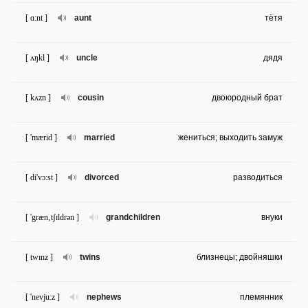
[ ɑ:nt ]
aunt
тётя
[ ʌŋkl ]
uncle
дядя
[ kʌzn ]
cousin
двоюродный брат
[ 'mærid ]
married
жениться; выходить замуж
[ di'vɔ:st ]
divorced
разводиться
[ 'græn‚tʃɪldrən ]
grandchildren
внуки
[ twɪnz ]
twins
близнецы; двойняшки
[ 'nevju:z ]
nephews
племянник