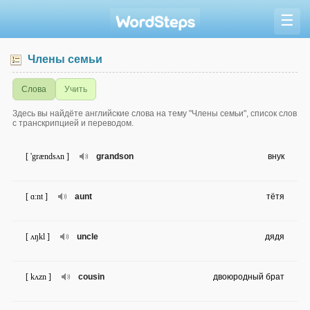
☰
Члены семьи
Слова
Учить
Здесь вы найдёте английские слова на тему "Члены семьи", список слов
с транскрипцией и переводом.
[ 'grændsʌn ]
grandson
внук
[ ɑ:nt ]
aunt
тётя
[ ʌŋkl ]
uncle
дядя
[ kʌzn ]
cousin
двоюродный брат