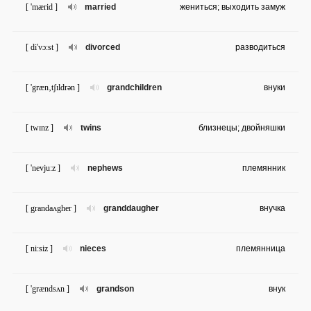
[ 'mærid ]
married
жениться; выходить замуж
[ di'vɔ:st ]
divorced
разводиться
[ 'græn‚tʃɪldrən ]
grandchildren
внуки
[ twɪnz ]
twins
близнецы; двойняшки
[ 'nevju:z ]
nephews
племянник
[ grandaʌgher ]
granddaugher
внучка
[ ni:siz ]
nieces
племянница
[ 'grændsʌn ]
grandson
внук