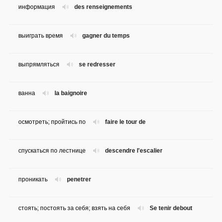
информация
des renseignements
выиграть время
gagner du temps
выпрямляться
se redresser
ванна
la baignoire
осмотреть; пройтись по
faire le tour de
спускаться по лестнице
descendre l'escalier
проникать
penetrer
стоять; постоять за себя; взять на себя
Se tenir debout