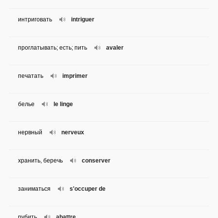
интриговать
intriguer
проглатывать; есть; пить
avaler
печатать
imprimer
белье
le linge
нервный
nerveux
хранить, беречь
conserver
заниматься
s'occuper de
рубить
abattre