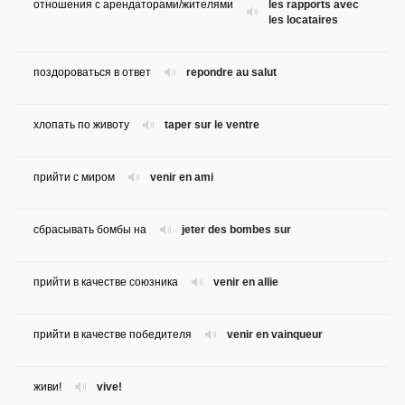
отношения с арендаторами/жителями
les rapports avec
les locataires
поздороваться в ответ
repondre au salut
хлопать по животу
taper sur le ventre
прийти с миром
venir en ami
сбрасывать бомбы на
jeter des bombes sur
прийти в качестве союзника
venir en allie
прийти в качестве победителя
venir en vainqueur
живи!
vive!