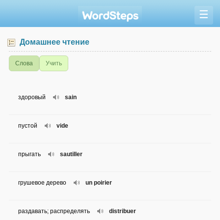
☰
Домашнее чтение
Слова
Учить
здоровый
sain
пустой
vide
прыгать
sautiller
грушевое дерево
un poirier
раздавать; распределять
distribuer