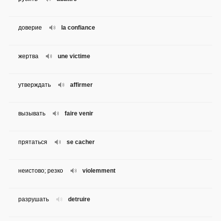
доверие
la confiance
жертва
une victime
утверждать
affirmer
вызывать
faire venir
прятаться
se cacher
неистово; резко
violemment
разрушать
detruire