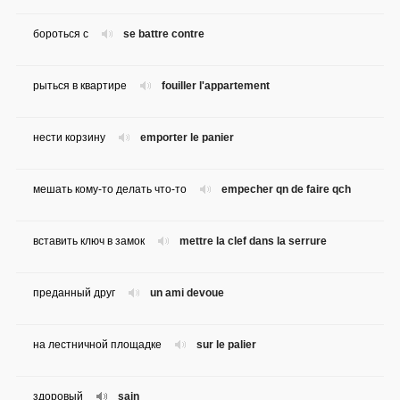
бороться с
se battre contre
рыться в квартире
fouiller l'appartement
нести корзину
emporter le panier
мешать кому-то делать что-то
empecher qn de faire qch
вставить ключ в замок
mettre la clef dans la serrure
преданный друг
un ami devoue
на лестничной площадке
sur le palier
здоровый
sain