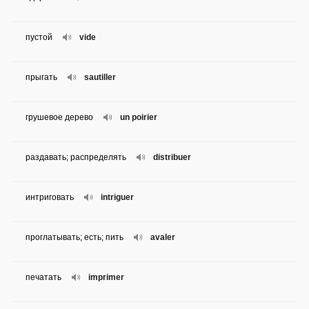
пустой
vide
прыгать
sautiller
грушевое дерево
un poirier
раздавать; распределять
distribuer
интриговать
intriguer
проглатывать; есть; пить
avaler
печатать
imprimer