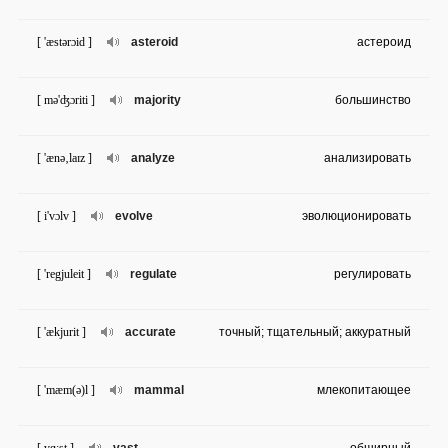
[ 'æstərɔid ]
asteroid
астероид
[ mə'ʤɔriti ]
majority
большинство
[ 'ænə‚laɪz ]
analyze
анализировать
[ i'vɔlv ]
evolve
эволюционировать
[ 'regjuleit ]
regulate
регулировать
[ 'ækjurit ]
accurate
точный; тщательный; аккуратный
[ 'mæm(ə)l ]
mammal
млекопитающее