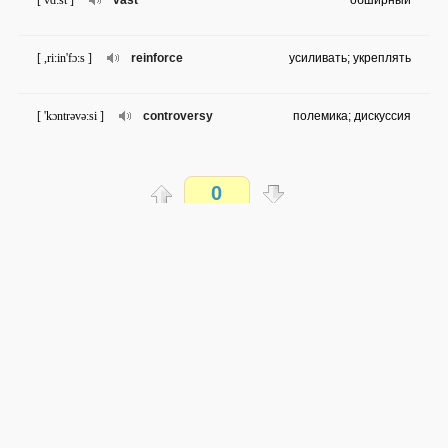
[ vɑ:st ]
vast
обширный
[ ,ri:in'fɔ:s ]
reinforce
усиливать; укреплять
[ 'kɔntrəvə:si ]
controversy
полемика; дискуссия
[ ai'dentikəl ]
identical
идентичный
0
[ 'ɔfspriŋ ]
offspring
отпрыск; потомство
Распечатать
[ 'mʌltiplai ]
multiply
увеличиваться; преумножаться
доступен всем
→
→
en
ru
сложность не определена
[ 'fæktə ]
factor
фактор; движущая сила
0 из 20 слов
Обсуждай WordSteps в iLiveMyLife
[ ,inti'lektjuəl ]
intellectual
интеллектуал
Присоединиться