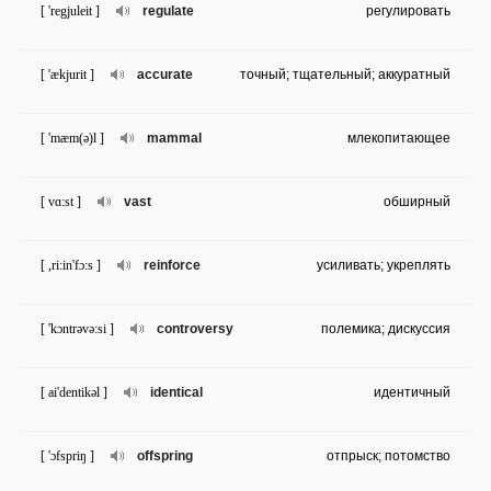
[ 'regjuleit ]
regulate
регулировать
[ 'ækjurit ]
accurate
точный; тщательный; аккуратный
[ 'mæm(ə)l ]
mammal
млекопитающее
[ vɑ:st ]
vast
обширный
[ ,ri:in'fɔ:s ]
reinforce
усиливать; укреплять
[ 'kɔntrəvə:si ]
controversy
полемика; дискуссия
[ ai'dentikəl ]
identical
идентичный
[ 'ɔfspriŋ ]
offspring
отпрыск; потомство