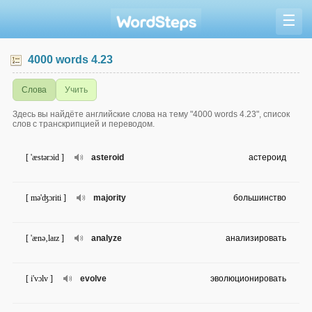
☰
4000 words 4.23
Слова
Учить
Здесь вы найдёте английские слова на тему "4000 words 4.23", список
слов с транскрипцией и переводом.
[ 'æstərɔid ]
asteroid
астероид
[ mə'ʤɔriti ]
majority
большинство
[ 'ænə‚laɪz ]
analyze
анализировать
[ i'vɔlv ]
evolve
эволюционировать