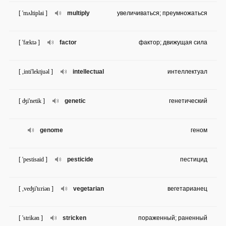
[ 'mʌltiplai ]
multiply
увеличиваться; преумножаться
[ 'fæktə ]
factor
фактор; движущая сила
[ ,inti'lektjuəl ]
intellectual
интеллектуал
[ ʤi'netik ]
genetic
генетический
genome
геном
[ 'pestisaid ]
pesticide
пестицид
[ ,veʤi'tɛriən ]
vegetarian
вегетарианец
[ 'strikən ]
stricken
пораженный; раненный