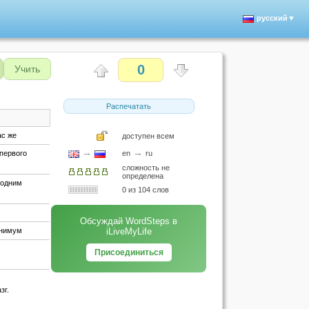
русский▼
0
Учить
Распечатать
ас же
доступен всем
→
→
 первого
en
ru
сложность не
определена
; одним
0 из 104 слов
Обсуждай WordSteps в
инимум
iLiveMyLife
Присоединиться
)
зг.