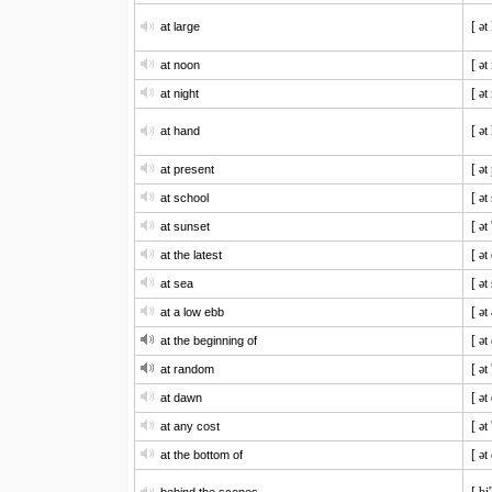
[ ət
at large
[ ət
at noon
[ ət
at night
[ ət
at hand
[ ət
at present
[ ət
at school
[ ət
at sunset
[ ət 
at the latest
[ ət 
at sea
[ ət
at a low ebb
[ ət
at the beginning of
[ ət
at random
[ ət
at dawn
[ ət
at any cost
[ ət
at the bottom of