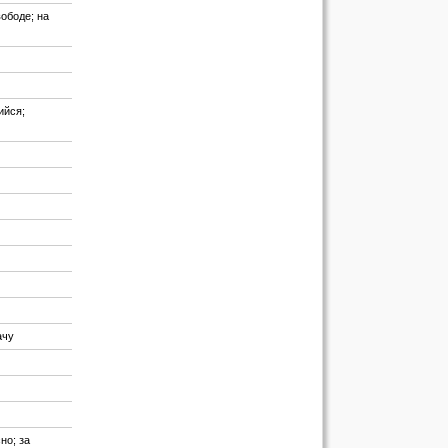
ободе; на
ийся;
ачу
но; за