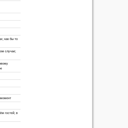
х; как бы то
бом случае;
ервому
ре
 момент
м гостей; в