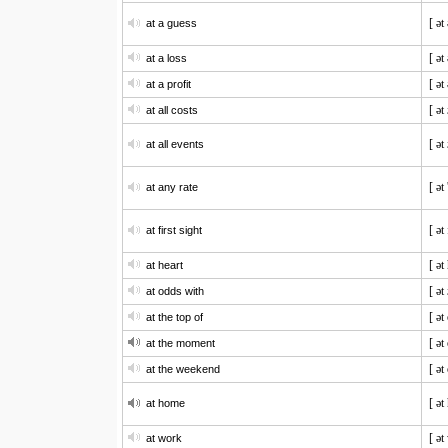
[ ət
at a guess
[ ət
at a loss
[ ət 
at a profit
[ ət
at all costs
[ ət
at all events
[ ət 
at any rate
[ ət 
at first sight
[ ət
at heart
[ ət
at odds with
[ ət
at the top of
[ ət
at the moment
[ ət
at the weekend
[ ət
at home
[ ət
at work