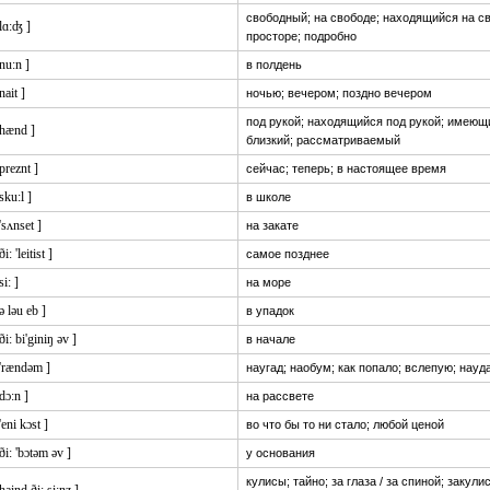
свободный; на свободе; находящийся на св
 lɑ:ʤ ]
просторе; подробно
 nu:n ]
в полдень
 nait ]
ночью; вечером; поздно вечером
под рукой; находящийся под рукой; имеющ
 hænd ]
близкий; рассматриваемый
 preznt ]
сейчас; теперь; в настоящее время
 sku:l ]
в школе
 'sʌnset ]
на закате
ði: 'leitist ]
самое позднее
si: ]
на море
 ə ləu eb ]
в упадок
 ði: bi'giniŋ əv ]
в начале
 'rændəm ]
наугад; наобум; как попало; вслепую; науд
 dɔ:n ]
на рассвете
 'eni kɔst ]
во что бы то ни стало; любой ценой
 ði: 'bɔtəm əv ]
у основания
кулисы; тайно; за глаза / за спиной; закулис