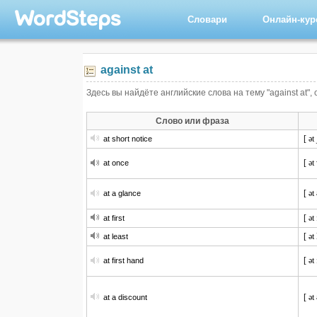
Словари
Онлайн-ку
against at
Здесь вы найдёте английские слова на тему "against at",
Слово или фраза
[ ət
at short notice
[ ət
at once
[ ət
at a glance
[ ət 
at first
[ ət 
at least
[ ət
at first hand
[ ət
at a discount