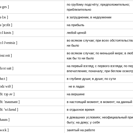
по грубому подсчёту; предположительно;
 ə ges ]
приблизительно
 ə lɔs ]
в затруднении, в недоумении
ə 'prɔfit ]
на прибыль
 ɔ:l kɒsts ]
любой ценой
во всяком случае; при всех обстоятельства
 ɔ:l i'ventsiz ]
ни было
во всяком случае; по меньшей мере; в лю
'eni reit ]
как бы то ни было
на первый взгляд; с первого взгляда; по п
fə:st sait ]
впечатлению; поначалу; при беглом осмот
 hɑ:t ]
в глубине души; в душе; по сути
 ɔdz wið ]
не в ладах
 ði: tɔp əv ]
на вершине
 ði: 'məumənt ]
в настоящий момент; в момент; на данный
 ði: 'wi:kend ]
в отдыхное время
в домашних условиях; неофициальный приё
 həum ]
быту; на дому; у себя
 wə:k ]
занятый на работе