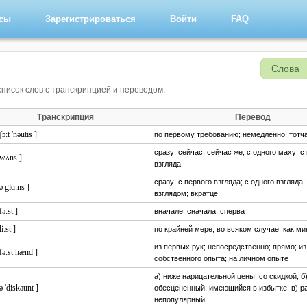
рсы
Зарегистрироваться
Войти
FAQ
Слова
 список слов с транскрипцией и переводом.
Транскрипция
Перевод
 ʃɔ:t 'nəutis ]
по первому требованию; немедленно; тотч
сразу; сейчас; сейчас же; с одного маху; с
 wʌns ]
взгляда
сразу; с первого взгляда; с одного взгляда
 ə glɑ:ns ]
взглядом; вкратце
fə:st ]
вначале; сначала; сперва
li:st ]
по крайней мере, во всяком случае; как м
из первых рук; непосредственно; прямо; из
 fə:st hænd ]
собственного опыта; на личном опыте
а) ниже нарицательной цены; со скидкой; б
 ə 'diskaunt ]
обесцененный; имеющийся в избытке; в) ра
непопулярный