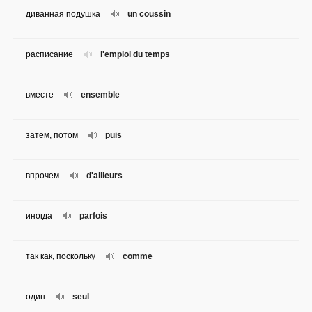
диванная подушка
un coussin
расписание
l'emploi du temps
вместе
ensemble
затем, потом
puis
впрочем
d'ailleurs
иногда
parfois
так как, поскольку
comme
один
seul