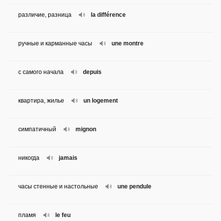
различие, разница
la différence
ручные и карманные часы
une montre
с самого начала
depuis
квартира, жилье
un logement
симпатичный
mignon
никогда
jamais
часы стенные и настольные
une pendule
пламя
le feu