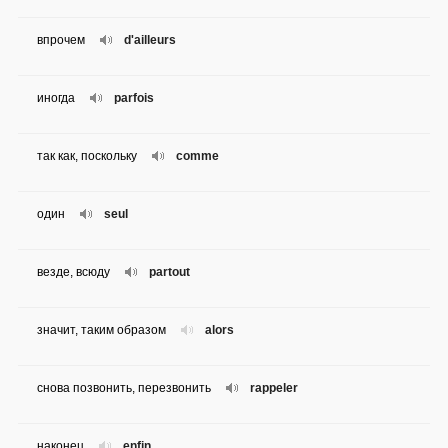
впрочем
d'ailleurs
иногда
parfois
так как, поскольку
comme
один
seul
везде, всюду
partout
значит, таким образом
alors
снова позвонить, перезвонить
rappeler
наконец
enfin