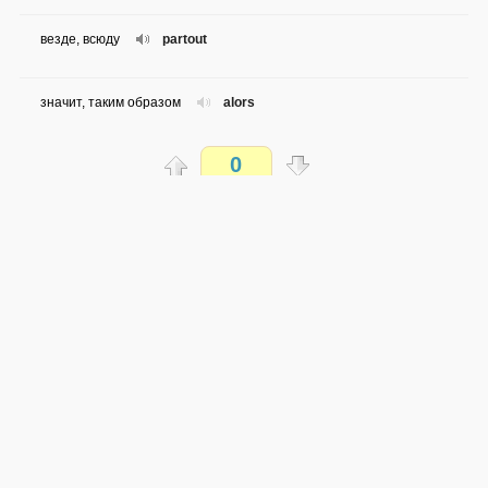
везде, всюду
partout
значит, таким образом
alors
0
снова позвонить, перезвонить
rappeler
Распечатать
наконец
enfin
доступен всем
трогать
toucher
→
→
fr
ru
сложность не определена
0 из 167 слов
садиться
s'asseoir
Обсуждай WordSteps в iLiveMyLife
голод
la faim
Присоединиться
многочисленный
nombreux