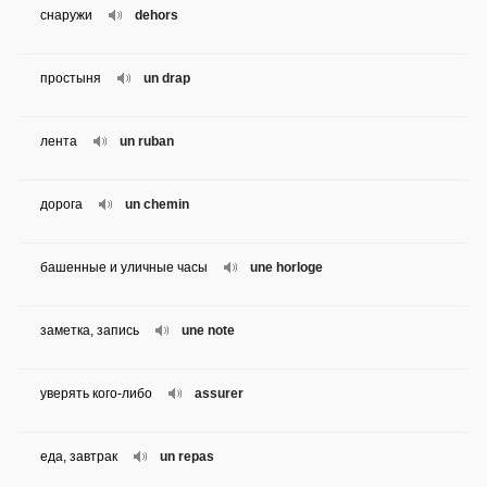
снаружи
dehors
простыня
un drap
лента
un ruban
дорога
un chemin
башенные и уличные часы
une horloge
заметка, запись
une note
уверять кого-либо
assurer
еда, завтрак
un repas