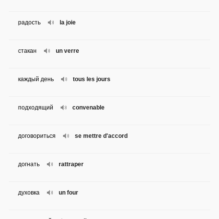
радость
la joie
стакан
un verre
каждый день
tous les jours
подходящий
convenable
договориться
se mettre d'accord
догнать
rattraper
духовка
un four