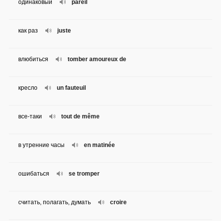
одинаковый
pareil
как раз
juste
влюбиться
tomber amoureux de
кресло
un fauteuil
все-таки
tout de même
в утренние часы
en matinée
ошибаться
se tromper
считать, полагать, думать
croire