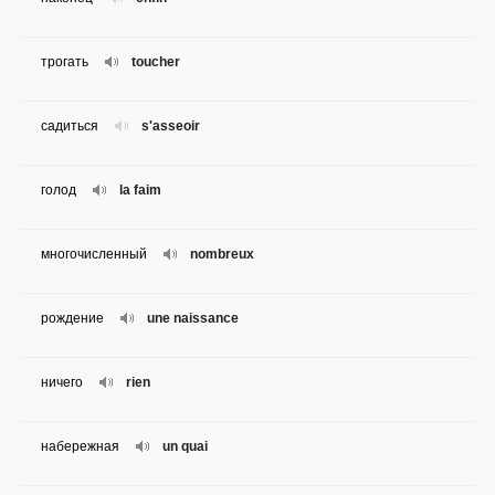
трогать
toucher
садиться
s'asseoir
голод
la faim
многочисленный
nombreux
рождение
une naissance
ничего
rien
набережная
un quai