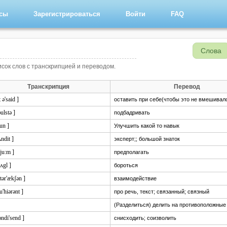
рсы
Зарегистрироваться
Войти
FAQ
Слова
писок слов с транскрипцией и переводом.
Транскрипция
Перевод
t ə'said ]
оставить при себе(чтобы это не вмешивал
əulstə ]
подбадривать
un ]
Улучшить какой то навык
ʌndit ]
эксперт;; большой знаток
sju:m ]
предполагать
rʌgl ]
бороться
ntər'ækʃən ]
взаимодействие
u'hiərənt ]
про речь, текст; связанный; связный
(Разделиться) делить на противоположные
ɔndi'send ]
снисходить; соизволить