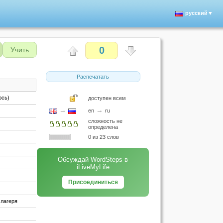
русский▼
0
Учить
Распечатать
ось)
доступен всем
→
→
en
ru
сложность не
определена
0 из 23 слов
Обсуждай WordSteps в
iLiveMyLife
Присоединиться
 лагеря