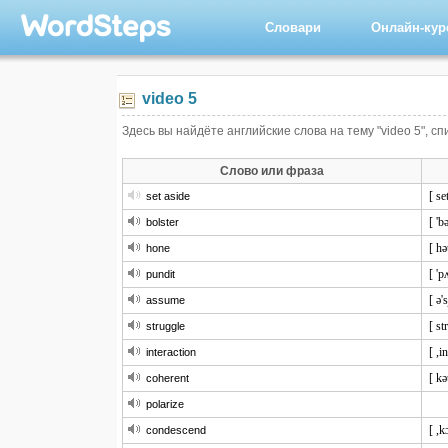
Словари
Онлайн-ку
video 5
Здесь вы найдёте английские слова на тему "video 5", с
Слово или фраза
[ se
set aside
[ 'b
bolster
[ hə
hone
[ 'p
pundit
[ ə'
assume
[ st
struggle
[ ,i
interaction
[ kə
coherent
polarize
[ ,k
condescend