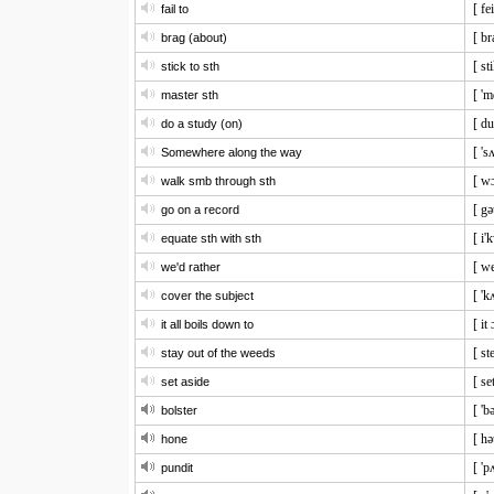
[ fei
fail to
[ br
brag (about)
[ st
stick to sth
[ 'm
master sth
[ du
do a study (on)
[ 's
Somewhere along the way
[ w
walk smb through sth
[ gə
go on a record
[ i'
equate sth with sth
[ we
we'd rather
[ 'k
cover the subject
[ it
it all boils down to
[ st
stay out of the weeds
[ se
set aside
[ 'b
bolster
[ hə
hone
[ 'p
pundit