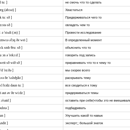
l tu: ]
не смочь что то сделать
æg (abɔʌt) ]
Хвастаться
ik tu: sð ]
Придерживаться чего то
ɑ:stə sð ]
овладеть чем то
: ə 'stʌdi (ɔn) ]
Провести исследование
ʌmwɛə ə'lɔŋ ðe wei ]
В определенный момент
ɔ:k smb θru: sð ]
объяснить что то
u ɔn ə 'rekɔ:d ]
говорить под запись
kweit sð wið sð ]
приравнивать что то к чему то
'd 'rɑ:ðə ]
мы скорее всего
ʌvə ðe 'sʌbʤikt ]
раскрывать тему
 ɔ:l bɔilz daun tu: ]
все сводиться к тому
ei aut əv ðe wi:dz ]
придерживаться темы
t ə'said ]
оставить при себе(чтобы это не вмешивал
əulstə ]
подбадривать
un ]
Улучшить какой то навык
ʌndit ]
эксперт;; большой знаток