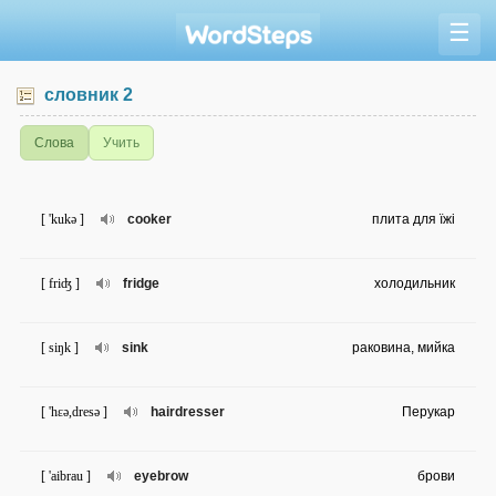
☰
словник 2
Слова
Учить
[ 'kukə ]
cooker
плита для їжі
[ friʤ ]
fridge
холодильник
[ siŋk ]
sink
раковина, мийка
[ 'hɛə,dresə ]
hairdresser
Перукар
[ 'aibrau ]
eyebrow
брови