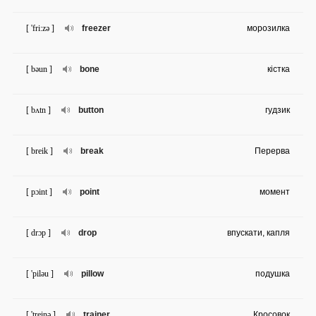
[ 'fri:zə ]
freezer
морозилка
[ bəun ]
bone
кістка
[ bʌtn ]
button
гудзик
[ breik ]
break
Перерва
[ pɔint ]
point
момент
[ drɔp ]
drop
впускати, капля
[ 'piləu ]
pillow
подушка
[ 'treinə ]
trainer
Кросовок