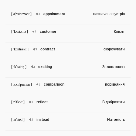
[ ə'pɔintmənt ]
appointment
назначена зустріч
[ 'kʌstəmə ]
customer
Клієнт
[ 'kɔntrækt ]
contract
скорочувати
[ ik'saitiŋ ]
exciting
Зпжоплююча
[ kəm'pærisn ]
comparison
порівняння
[ ri'flekt ]
reflect
Відображати
[ in'sted ]
instead
Натомість