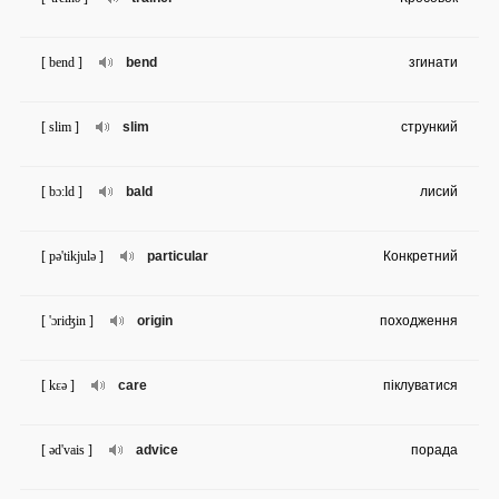
[ bend ]
bend
згинати
[ slim ]
slim
стрункий
[ bɔ:ld ]
bald
лисий
[ pə'tikjulə ]
particular
Конкретний
[ 'ɔriʤin ]
origin
походження
[ kɛə ]
care
піклуватися
[ əd'vais ]
advice
порада