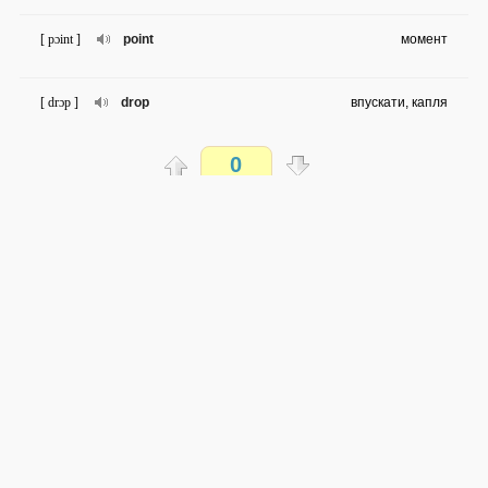
[ pɔint ]
point
момент
[ drɔp ]
drop
впускати, капля
0
[ 'piləu ]
pillow
подушка
Распечатать
[ 'treinə ]
trainer
Кросовок
доступен всем
[ bend ]
bend
згинати
→
→
en
uk
средняя сложность
0 из 111 слов
[ slim ]
slim
стрункий
Обсуждай WordSteps в iLiveMyLife
[ bɔ:ld ]
bald
лисий
Присоединиться
[ pə'tikjulə ]
particular
Конкретний