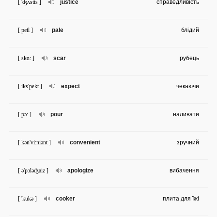
[ 'ʤʌstis ]
justice
справедливість
[ peil ]
pale
блідий
[ skɑ: ]
scar
рубець
[ iks'pekt ]
expect
чекаючи
[ pɔ: ]
pour
наливати
[ kən'vi:niənt ]
convenient
зручний
[ ə'pɔləʤaiz ]
apologize
вибачення
[ 'kukə ]
cooker
плита для їжі