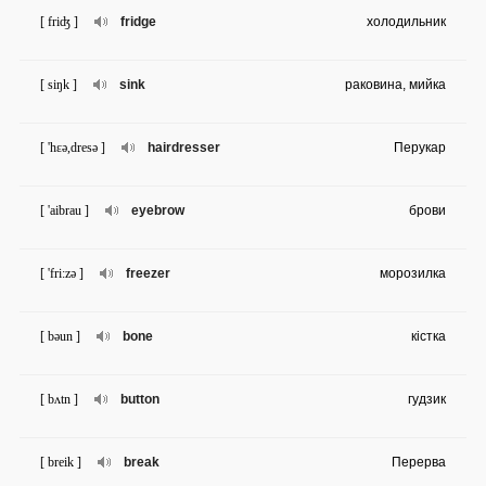
[ friʤ ]
fridge
холодильник
[ siŋk ]
sink
раковина, мийка
[ 'hɛə,dresə ]
hairdresser
Перукар
[ 'aibrau ]
eyebrow
брови
[ 'fri:zə ]
freezer
морозилка
[ bəun ]
bone
кістка
[ bʌtn ]
button
гудзик
[ breik ]
break
Перерва