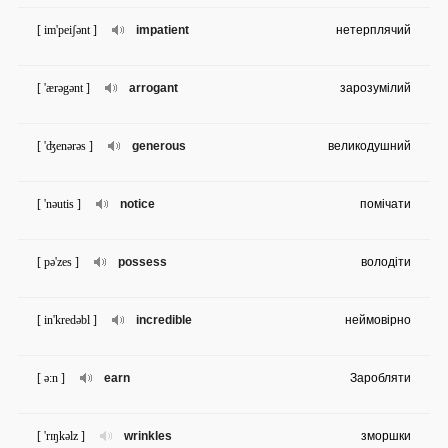
[ im'peiʃənt ]
impatient
нетерплячий
[ 'ærəgənt ]
arrogant
зарозумілий
[ 'ʤenərəs ]
generous
великодушний
[ 'nəutis ]
notice
помічати
[ pə'zes ]
possess
володіти
[ in'kredəbl ]
incredible
неймовірно
[ ə:n ]
earn
Заробляти
[ 'rɪŋkəlz ]
wrinkles
зморшки