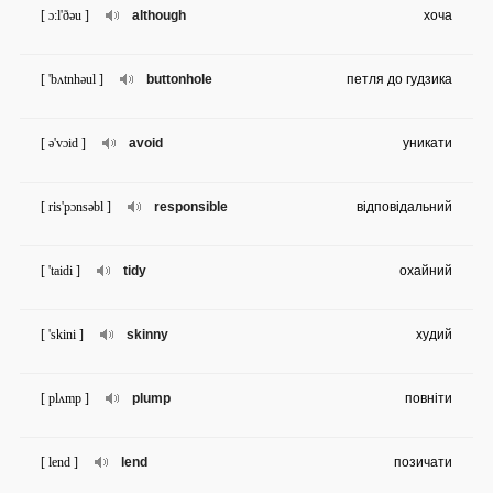
[ ɔ:l'ðəu ]
although
хоча
[ 'bʌtnhəul ]
buttonhole
петля до гудзика
[ ə'vɔid ]
avoid
уникати
[ ris'pɔnsəbl ]
responsible
відповідальний
[ 'taidi ]
tidy
охайний
[ 'skini ]
skinny
худий
[ plʌmp ]
plump
повніти
[ lend ]
lend
позичати