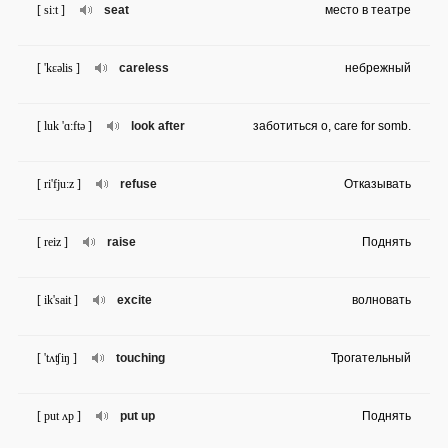
[ si:t ]
seat
место в театре
[ 'kɛəlis ]
careless
небрежный
[ luk 'ɑ:ftə ]
look after
заботиться о, care for somb.
[ ri'fju:z ]
refuse
Отказывать
[ reiz ]
raise
Поднять
[ ik'sait ]
excite
волновать
[ 'tʌʧiŋ ]
touching
Трогательный
[ put ʌp ]
put up
Поднять