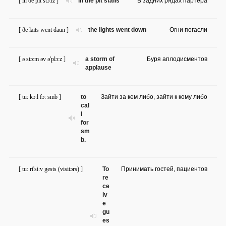
[ in ðe pit stɔ:lz ]
in the pit stalls
В задних рядах партера
[ ðe laits went daun ]
the lights went down
Огни погасли
[ ə stɔ:m əv ə'plɔ:z ]
a storm of
Буря аплодисментов
applause
[ tu: kɔ:l fɔ: smb ]
to
Зайти за кем либо, зайти к кому либо
cal
l
for
sm
b.
[ tu: ri'si:v gests (visitɔrs) ]
To
Принимать гостей, пациентов
re
ce
iv
e
gu
es