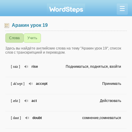
☰
Аракин урок 19
Слова
Учить
Здесь вы найдёте английские слова на тему "Аракин урок 19", список
слов с транскрипцией и переводом.
[ raiz ]
rise
Подниматься, подняться, взойти
[ ək'sept ]
accept
Принимать
[ ækt ]
act
Действовать
[ daut ]
doubt
сомнение,сомневаться