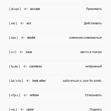
[ ək'sept ]
accept
Принимать
[ ækt ]
act
Действовать
[ daut ]
doubt
сомнение,сомневаться
[ si:t ]
seat
место в театре
[ 'kɛəlis ]
careless
небрежный
[ luk 'ɑ:ftə ]
look after
заботиться о, care for somb.
[ ri'fju:z ]
refuse
Отказывать
[ reiz ]
raise
Поднять