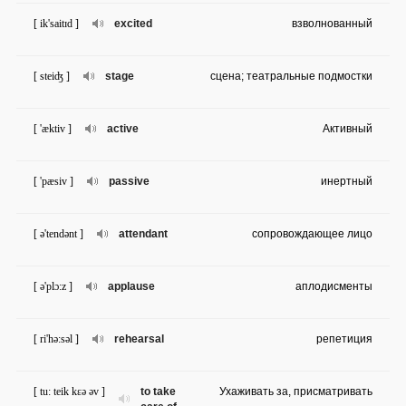
[ ik'saitɪd ]
excited
взволнованный
[ steiʤ ]
stage
сцена; театральные подмостки
[ 'æktiv ]
active
Активный
[ 'pæsiv ]
passive
инертный
[ ə'tendənt ]
attendant
сопровождающее лицо
[ ə'plɔ:z ]
applause
аплодисменты
[ ri'hə:səl ]
rehearsal
репетиция
[ tu: teik kɛə əv ]
to take
Ухаживать за, присматривать