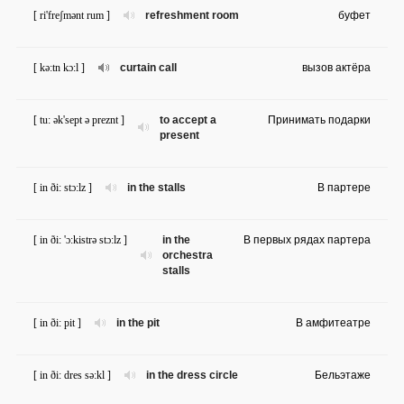
[ ri'freʃmənt rum ]
refreshment room
буфет
[ kə:tn kɔ:l ]
curtain call
вызов актёра
[ tu: ək'sept ə preznt ]
to accept a
Принимать подарки
present
[ in ði: stɔ:lz ]
in the stalls
В партере
[ in ði: 'ɔ:kistrə stɔ:lz ]
in the
В первых рядах партера
orchestra
stalls
[ in ði: pit ]
in the pit
В амфитеатре
[ in ði: dres sə:kl ]
in the dress circle
Бельэтаже