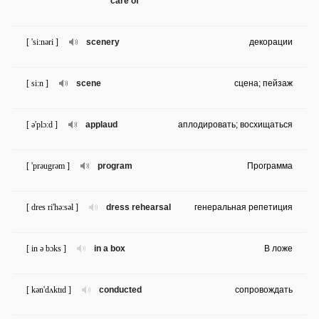
care of
[ 'si:nəri ]
scenery
декорации
[ si:n ]
scene
сцена; пейзаж
[ ə'plɔ:d ]
applaud
аплодировать; восхищаться
[ 'prəugrəm ]
program
Программа
[ dres ri'hə:səl ]
dress rehearsal
генеральная репетиция
[ in ə bɔks ]
in a box
В ложе
[ kən'dʌktɪd ]
conducted
сопровождать