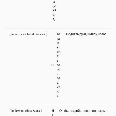
ts
(vi
sit
or
s)
[ tu: reiz ɔne'z hænd hæt vɔis ]
To
Поднять руки, шляпу, голос
ra
is
e
on
e'
s
ha
nd
,
ha
t,
vo
ic
e
[ hi: hæd tu: ækt ət wʌns ]
H
Он был задействован однажды.
e