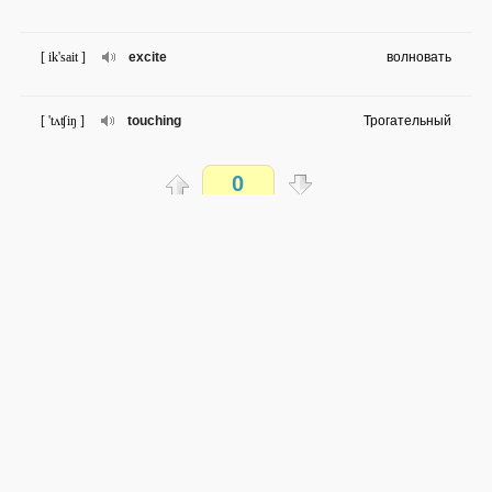
[ ik'sait ]
excite
волновать
[ 'tʌʧiŋ ]
touching
Трогательный
0
[ put ʌp ]
put up
Поднять
Распечатать
[ ik'saitɪd ]
excited
взволнованный
доступен всем
[ steiʤ ]
stage
сцена; театральные подмостки
→
→
en
ru
сложность не определена
0 из 50 слов
[ 'æktiv ]
active
Активный
Обсуждай WordSteps в iLiveMyLife
[ 'pæsiv ]
passive
инертный
Присоединиться