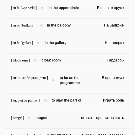
[ in ði: 'ʌpə sə:kl ]
in the upper circle
В первом ярусе
[ in ði: 'bælkəni ]
in the balcony
На балконе
[ in ði: 'gæləri ]
in the gallery
На галерке
[ kləuk rum ]
cloak room
Гардероб
[ tu: bi: ɔn ðe 'prəugræm ]
to be on the
В программе
programme
[ tu: plei ðe pɑ:t əv ]
to play the part of
Играть роль
[ stægd ]
staged
ставить; организовывать