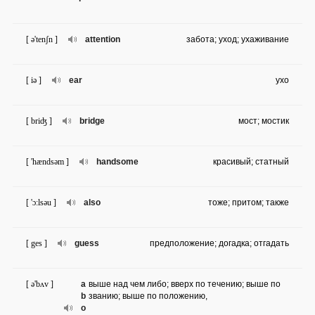
[ ə'tenʃn ]
attention
забота; уход; ухаживание
[ iə ]
ear
ухо
[ briʤ ]
bridge
мост; мостик
[ 'hændsəm ]
handsome
красивый; статный
[ 'ɔ:lsəu ]
also
тоже; притом; также
[ ges ]
guess
предположение; догадка; отгадать
[ ə'bʌv ]
a
выше над чем либо; вверх по течению; выше по
b
званию; выше по положению,
o