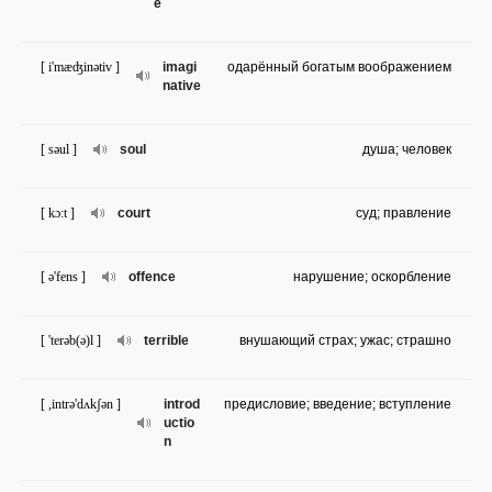
e
[ i'mæʤinətiv ]
imagi
одарённый богатым воображением
native
[ səul ]
soul
душа; человек
[ kɔ:t ]
court
суд; правление
[ ə'fens ]
offence
нарушение; оскорбление
[ 'terəb(ə)l ]
terrible
внушающий страх; ужас; страшно
[ ,intrə'dʌkʃən ]
introd
предисловие; введение; вступление
uctio
n