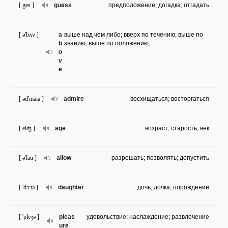
[ ges ]
guess
предположение; догадка; отгадать
[ ə'bʌv ]
a
выше над чем либо; вверх по течению; выше по
b
званию; выше по положению,
o
v
e
[ əd'maiə ]
admire
восхищаться; восторгаться
[ eiʤ ]
age
возраст; старость; век
[ ə'lau ]
allow
разрешать; позволять; допустить
[ 'dɔ:tə ]
daughter
дочь; дочка; порождение
[ 'pleʒə ]
pleas
удовольствие; наслаждение; развлечение
ure