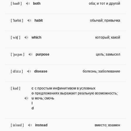
[ bəuθ ]
both
оба; и тот и другой
[ 'hæbit ]
habit
обычай; привычка
[ wiʧ ]
which
который; какой
[ 'pə:pəs ]
purpose
цель; замысел
[ di'zi:z ]
disease
болезнь; заболевание
[ kud ]
c
с простым инфинитивом в условных
o
предложениях выражает реальную возможность;
u
мочь; смочь
l
d
[ in'sted ]
instead
вместо; взамен