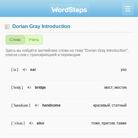
☰
Dorian Gray Introduction
Слова
Учить
Здесь вы найдёте английские слова на тему "Dorian Gray Introduction",
список слов с транскрипцией и переводом.
[ iə ]
ear
ухо
[ briʤ ]
bridge
мост; мостик
[ 'hændsəm ]
handsome
красивый; статный
[ 'ɔ:lsəu ]
also
тоже; притом; также