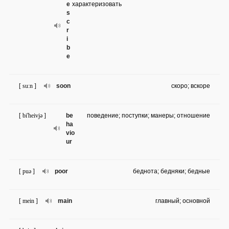
e
характеризовать
s
c
r
i
b
e
[ su:n ]
soon
скоро; вскоре
[ bi'heivjə ]
be
поведение; поступки; манеры; отношение
ha
vio
ur
[ puə ]
poor
беднота; бедняки; бедные
[ mein ]
main
главный; основной