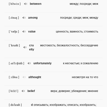
[ bi'twi:n ]
between
между; посреди; меж
[ ə'mʌŋ ]
among
посреди; среди; меж; между
[ 'vælju ]
value
ценность; важность; стоимость
[ 'kruəlti ]
cru
жестокость; безжалостность; бессердечие
elty
[ ʌn'fɔ:ʧnitlɪ ]
unfortunately
к несчастью; к сожалению
[ ɔ:lðou ]
althought
несмотря на то что
[ bi:li:f ]
belief
вера; доверие; убеждение; мнение
[ dis'kraib ]
d
описывать; изображать; описать; изобразить;