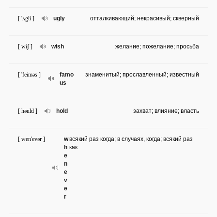
[ 'ʌgli ]
ugly
отталкивающий; некрасивый; скверный
[ wiʃ ]
wish
желание; пожелание; просьба
[ 'feiməs ]
famo
знаменитый; прославленный; известный
us
[ həuld ]
hold
захват; влияние; власть
[ wen'evər ]
w
всякий раз когда; в случаях, когда; всякий раз
h
как
e
n
e
v
e
r