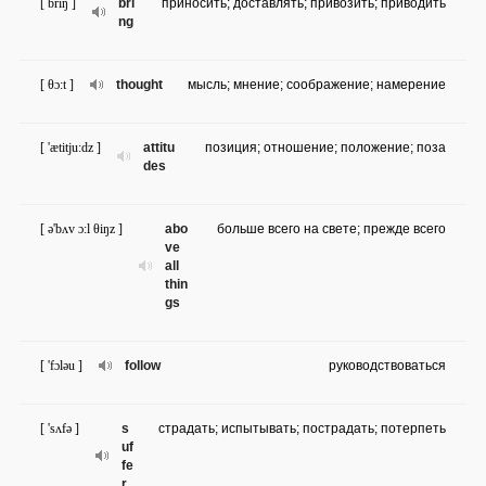
[ briŋ ]
bri
приносить; доставлять; привозить; приводить
ng
[ θɔ:t ]
thought
мысль; мнение; соображение; намерение
[ 'ætitju:dz ]
attitu
позиция; отношение; положение; поза
des
[ ə'bʌv ɔ:l θiŋz ]
abo
больше всего на свете; прежде всего
ve
all
thin
gs
[ 'fɔləu ]
follow
руководствоваться
[ 'sʌfə ]
s
страдать; испытывать; пострадать; потерпеть
uf
fe
r