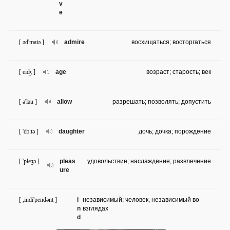
v
e
[ əd'maiə ]
admire
восхищаться; восторгаться
[ eiʤ ]
age
возраст; старость; век
[ ə'lau ]
allow
разрешать; позволять; допустить
[ 'dɔ:tə ]
daughter
дочь; дочка; порождение
[ 'pleʒə ]
pleas
удовольствие; наслаждение; развлечение
ure
[ ,indi'pendənt ]
i
независимый; человек, независимый во
n
взглядах
d
e