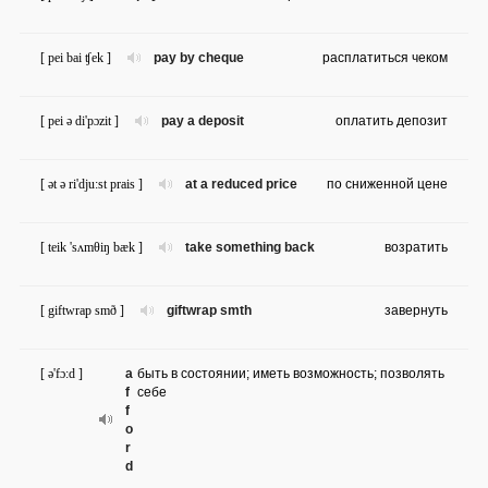
[ pei bai ʧek ]
pay by cheque
расплатиться чеком
[ pei ə di'pɔzit ]
pay a deposit
оплатить депозит
[ ət ə ri'dju:st prais ]
at a reduced price
по сниженной цене
[ teik 'sʌmθiŋ bæk ]
take something back
возратить
[ giftwrap smð ]
giftwrap smth
завернуть
[ ə'fɔ:d ]
a
быть в состоянии; иметь возможность; позволять
f
себе
f
o
r
d