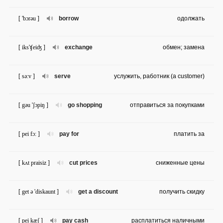
[ 'bɔrəu ]
borrow
одолжать
[ iks'ʧeiʤ ]
exchange
обмен; замена
[ sə:v ]
serve
услужить, работник (a customer)
[ gəu 'ʃɔpiŋ ]
go shopping
отправиться за покупками
[ pei fɔ: ]
pay for
платить за
[ kʌt praisiz ]
cut prices
сниженные цены
[ get ə 'diskaunt ]
get a discount
получить скидку
[ pei kæʃ ]
pay cash
расплатиться наличными