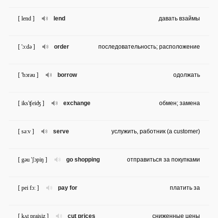
[ lend ]
lend
давать взаймы
[ 'ɔ:də ]
order
последовательность; расположение
[ 'bɔrəu ]
borrow
одолжать
[ iks'ʧeiʤ ]
exchange
обмен; замена
[ sə:v ]
serve
услужить, работник (a customer)
[ gəu 'ʃɔpiŋ ]
go shopping
отправиться за покупками
[ pei fɔ: ]
pay for
платить за
[ kʌt praisiz ]
cut prices
сниженные цены