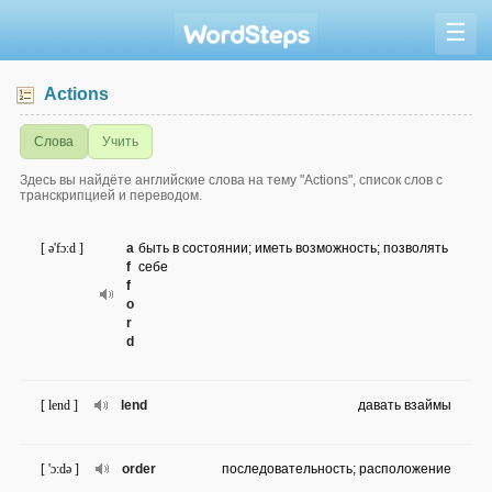
☰
Actions
Слова
Учить
Здесь вы найдёте английские слова на тему "Actions", список слов с
транскрипцией и переводом.
[ ə'fɔ:d ]
a
быть в состоянии; иметь возможность; позволять
f
себе
f
o
r
d
[ lend ]
lend
давать взаймы
[ 'ɔ:də ]
order
последовательность; расположение