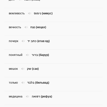
вежливость
נימוס (нимус)
вечность
נצח (нецах)
почерк
כתב יד (ктав яд)
понятный
ברור (барур)
мешок
שק (сак)
только
בלבד (бильвад)
медицина
רפואה (рефуа)