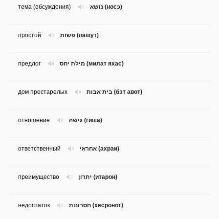
тема (обсуждения)
נושא (носэ)
простой
פשות (пашут)
предлог
מילת יחס (милат яхас)
дом престарелых
בית אבות (бэт авот)
отношение
גישה (гиша)
ответственный
אחראי (ахраи)
преимущество
יתרון (итарон)
недостаток
חסרונות (хесронот)