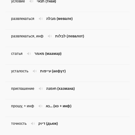
условие
תנאי (тнай)
развлекаться
מבלה (мевале)
развлекаться, инф
לבלות (левалот)
статья
מאמר (маамар)
усталость
עייפות (аефут)
приглашение
חזמנה (хазмана)
прошу, + инф
נא... (нэ + инф)
точность
דיוק (дьюк)