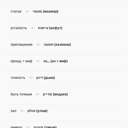
статья
מאמר (маамар)
усталость
עייפות (аефут)
приглашение
חזמנה (хазмана)
прошу, + инф
נא... (нэ + инф)
точность
דיוק (дьюк)
быть точным
מדייק (медаек)
зал
אולם (улам)
ремонт
תיקום (тикум)