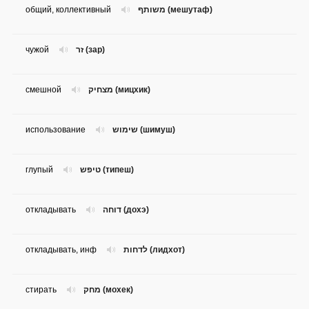
общий, коллективный
משותף (мешутаф)
чужой
זר (зар)
смешной
מצחיק (мицхик)
использование
שימוש (шимуш)
глупый
טיפש (типеш)
откладывать
דוחה (дохэ)
откладывать, инф
לדחות (лидхот)
стирать
מחק (мохек)