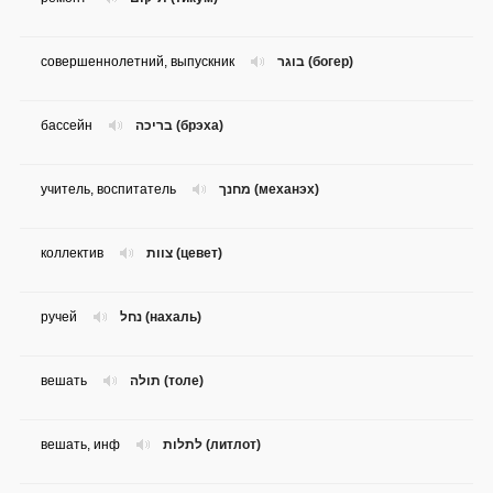
совершеннолетний, выпускник
בוגר (богер)
бассейн
בריכה (брэха)
учитель, воспитатель
מחנך (механэх)
коллектив
צוות (цевет)
ручей
נחל (нахаль)
вешать
תולה (толе)
вешать, инф
לתלות (литлот)