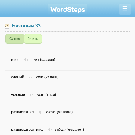
☰
Базовый 33
Слова
Учить
идея
רעיון (раайон)
слабый
חלש (халаш)
условие
תנאי (тнай)
развлекаться
מבלה (мевале)
развлекаться, инф
לבלות (левалот)