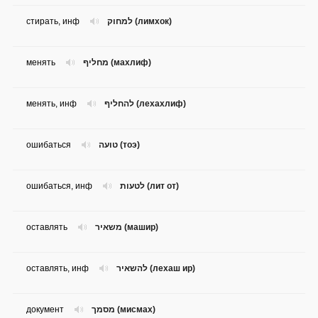
стирать, инф
למחוק (лимхок)
менять
מחליף (махлиф)
менять, инф
להחליף (лехахлиф)
ошибаться
טועה (тоэ)
ошибаться, инф
לטעות (лит от)
оставлять
משאיר (машир)
оставлять, инф
להשאיר (лехаш ир)
документ
מסמך (мисмах)