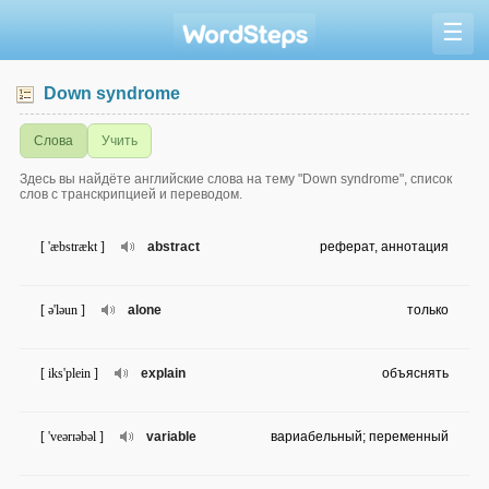
☰
Down syndrome
Слова
Учить
Здесь вы найдёте английские слова на тему "Down syndrome", список
слов с транскрипцией и переводом.
[ 'æbstrækt ]
abstract
реферат, аннотация
[ ə'ləun ]
alone
только
[ iks'plein ]
explain
объяснять
[ 'veərɪəbəl ]
variable
вариабельный; переменный