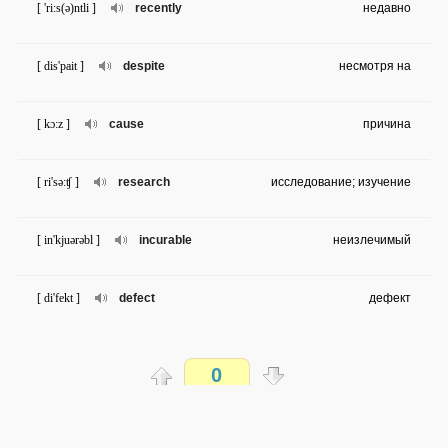
[ 'ri:s(ə)ntli ]
recently
недавно
[ dis'pait ]
despite
несмотря на
[ kɔ:z ]
cause
причина
[ ri'sə:ʧ ]
research
исследование; изучение
[ in'kjuərəbl ]
incurable
неизлечимый
[ di'fekt ]
defect
дефект
[ ə'fekt ]
affect
поражать
0
[ ə'prɔksimitli ]
approximately
по примерным подсчётам
Распечатать