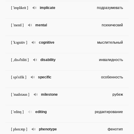
[ 'implikeit ]
implicate
подразумевать
[ 'mentl ]
mental
психический
[ 'kɔgnitiv ]
cognitive
мыслительный
[ ,disə'biliti ]
disability
инвалидность
[ spi'sifik ]
specific
особенность
[ 'mailstəun ]
milestone
рубеж
[ 'editɪŋ ]
editing
редактирование
[ phenɔtɪp ]
phenotype
фенотип