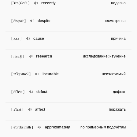
[ 'ri:s(ə)ntli ]
recently
недавно
[ dis'pait ]
despite
несмотря на
[ kɔ:z ]
cause
причина
[ ri'sə:ʧ ]
research
исследование; изучение
[ in'kjuərəbl ]
incurable
неизлечимый
[ di'fekt ]
defect
дефект
[ ə'fekt ]
affect
поражать
[ ə'prɔksimitli ]
approximately
по примерным подсчётам