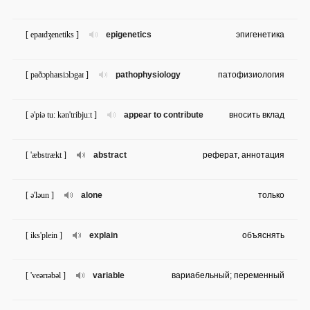
[ epaɪdʒenetiks ]
epigenetics
эпигенетика
[ paðɔphaɪsiɔlɔgaɪ ]
pathophysiology
патофизиология
[ ə'piə tu: kən'tribju:t ]
appear to contribute
вносить вклад
[ 'æbstrækt ]
abstract
реферат, аннотация
[ ə'ləun ]
alone
только
[ iks'plein ]
explain
объяснять
[ 'veərɪəbəl ]
variable
вариабельный; переменный