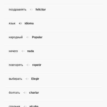
поздравлять
felicitar
язык
idioma
народный
Popular
ничего
nada
повторять
repetir
выбирать
Elegir
болтать
charlar
спальня
alcoba