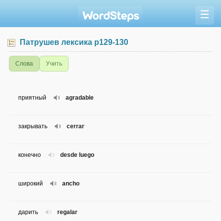
☰
Патрушев лексика p129-130
Слова
Учить
приятный
agradable
закрывать
cerrar
конечно
desde luego
широкий
ancho
дарить
regalar