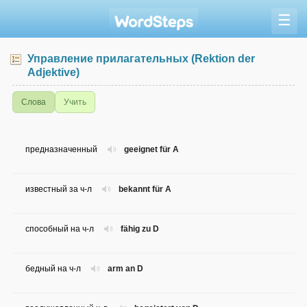
☰
Управление прилагательных (Rektion der
Adjektive)
Слова
Учить
предназначенный
geeignet für A
известный за ч-л
bekannt für A
способный на ч-л
fähig zu D
бедный на ч-л
arm an D