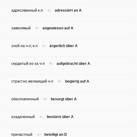
адресованный к-л
adressiert an A
зависимый
angewiesen auf A
злой на ч-л; к-л
ärgerlich über A
сердитый из-за ч-л
aufgebracht über A
страстно желающий ч-л
begierig auf A
обеспокоенный
besorgt über A
озадаченный
bestürzt über A
причастный
beteiligt an D