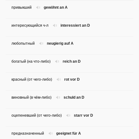
привыкший
gewöhnt an A
интересующийся ч-л
interessiert an D
любопытный
neugierig auf A
богатый (на что-либо)
reich an D
красный (от чего-либо)
rot vor D
виновный (в чём-либо)
schuld an D
оцепеневший (от чего-либо)
starr vor D
предназначенный
geeignet für A