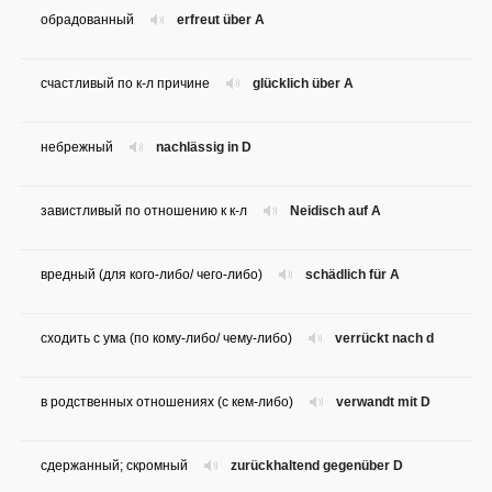
обрадованный
erfreut über A
счастливый по к-л причине
glücklich über A
небрежный
nachlässig in D
завистливый по отношению к к-л
Neidisch auf A
вредный (для кого-либо/ чего-либо)
schädlich für A
сходить с ума (по кому-либо/ чему-либо)
verrückt nach d
в родственных отношениях (с кем-либо)
verwandt mit D
сдержанный; скромный
zurückhaltend gegenüber D