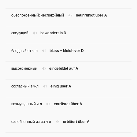
обеспокоенный; неспокойный
beunruhigt über A
сведущий
bewandert in D
бледный от ч-л
blass + bleich vor D
высокомерный
eingebildet auf A
согласный в ч-л
einig über A
возмущенный ч-л
entrüstet über A
озлобленный из-за ч-л
erbittert über A