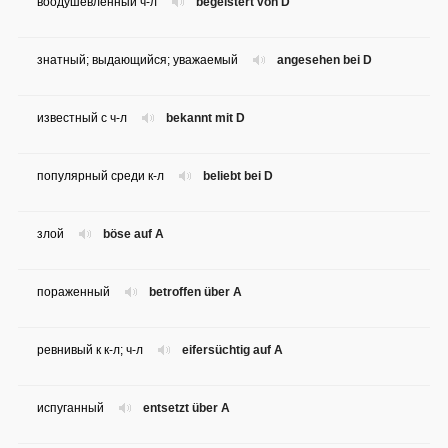
воодушевленный ч-л
begeistert von D
знатный; выдающийся; уважаемый
angesehen bei D
известный с ч-л
bekannt mit D
популярный среди к-л
beliebt bei D
злой
böse auf A
пораженный
betroffen über A
ревнивый к к-л; ч-л
eifersüchtig auf A
испуганный
entsetzt über A