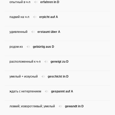
опытный в ч-л
erfahren in D
падкий на ч-л
erpicht auf A
удивленный
erstaunt über A
родом из
gebürtig aus D
расположенный к ч-л
geneigt zu D
умелый + искусный
geschickt in D
ждать с нетерпением
gespannt auf A
ловкий; изворотливый; умелый
gewandt in D