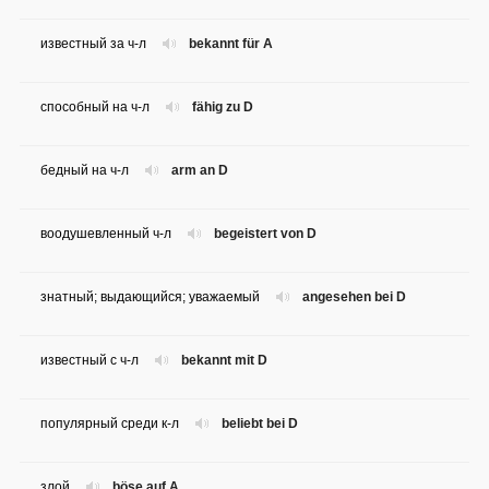
известный за ч-л
bekannt für A
способный на ч-л
fähig zu D
бедный на ч-л
arm an D
воодушевленный ч-л
begeistert von D
знатный; выдающийся; уважаемый
angesehen bei D
известный с ч-л
bekannt mit D
популярный среди к-л
beliebt bei D
злой
böse auf A