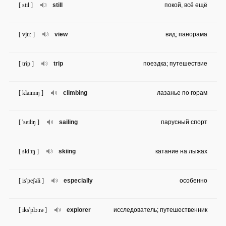
[ stil ]
still
покой, всё ещё
[ vju: ]
view
вид; панорама
[ trip ]
trip
поездка; путешествие
[ klaimɪŋ ]
climbing
лазанье по горам
[ 'seiliŋ ]
sailing
парусный спорт
[ ski:ɪŋ ]
skiing
катание на лыжах
[ is'peʃəli ]
especially
особенно
[ iks'plɔ:rə ]
explorer
исследователь; путешественник