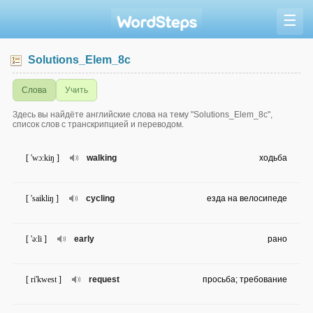
☰
Solutions_Elem_8c
Слова
Учить
Здесь вы найдёте английские слова на тему "Solutions_Elem_8c",
список слов с транскрипцией и переводом.
[ 'wɔ:kiŋ ]
walking
ходьба
[ 'saikliŋ ]
cycling
езда на велосипеде
[ 'ə:li ]
early
рано
[ ri'kwest ]
request
просьба; требование