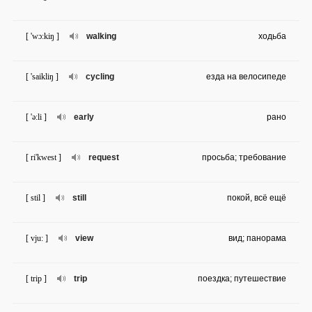
[ 'wɔ:kiŋ ]
walking
ходьба
[ 'saikliŋ ]
cycling
езда на велосипеде
[ 'ə:li ]
early
рано
[ ri'kwest ]
request
просьба; требование
[ stil ]
still
покой, всё ещё
[ vju: ]
view
вид; панорама
[ trip ]
trip
поездка; путешествие