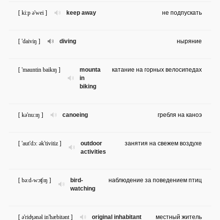
[ ki:p ə'wei ]
keep away
не подпускать
[ 'daiviŋ ]
diving
ныряние
[ 'mauntin baikɪŋ ]
mounta
катание на горных велосипедах
in
biking
[ kə'nu:ɪŋ ]
canoeing
гребля на каноэ
[ 'aut'dɔ: ək'tivitiz ]
outdoor
занятия на свежем воздухе
activities
[ bə:d-wɔʧɪŋ ]
bird-
наблюдение за поведением птиц
watching
[ ə'riʤənəl in'hæbitənt ]
original inhabitant
местный житель