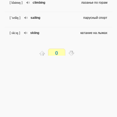
[ klaimɪŋ ]
climbing
лазанье по горам
[ 'seiliŋ ]
sailing
парусный спорт
[ ski:ɪŋ ]
skiing
катание на лыжах
[ is'peʃəli ]
especially
особенно
0
[ iks'plɔ:rə ]
explorer
исследователь; путешественник
Распечатать
[ ki:p ə'wei ]
keep away
не подпускать
доступен всем
→
→
en
ru
сложность не определена
[ 'daiviŋ ]
diving
ныряние
0 из 19 слов
Обсуждай WordSteps в iLiveMyLife
[ 'mauntin baikɪŋ ]
mounta
катание на горных велосипедах
in
Присоединиться