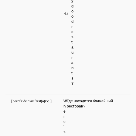
y
g
o
o
d
r
e
s
t
a
u
r
a
n
t
s
?
[ were'z ðe niəst 'rest(ə)rɔŋ ]
W
Где находится ближайший
h
ресторан?
e
r
e
'
s