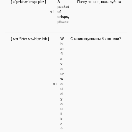
[ ə 'pækit əv krisps pli:z ]
A
Пачку чипсов, пожалуйста
packet
of
crisps,
please
[ wɔt 'fleivə wɔʌld ju: laik ]
W
С каким вкусом вы бы хотели?
h
at
fl
a
v
o
ur
w
o
ul
d
y
o
u
li
k
e
?