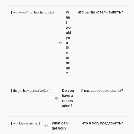
[ wɔt wo͝od" ju: laik tu: driŋk ]
W
Что бы вы хотели выпить?
ha
t
wo
uld
yo
u
lik
e
to
dri
nk
?
[ du: ju: hæv ə ,rezə'veiʃən ]
Do you
У вас зарезервировано?
have a
reserv
ation?
[ wɔt kæn ai get ju: ]
What can I
Что я могу предложить?
get you?