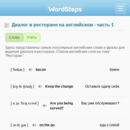
☰
Диалог в ресторане на английском - часть 1
Слова
Учить
Здесь представлены самые популярные английские слова и фразы для
ведения диалога в ресторане. Список английских слов на тему
"Ресторан".
[ 'beikən ]
bacon
бекон
[ ki:p ði: ʧeinʤ ]
Keep the change
Оставьте сдачу себе
[ ɑ: ju: 'bi:iŋ sɜ:rvd ]
Are you being
Вас уже обслуживают?
served?
[ ɔn ði: gəu ]
on the go
еда с собой