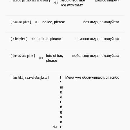
[ wɔʌld ju: laik ais wið ðæt ]
Would you like
Вам со льдом?
ice with that?
[ nəu ais pli:z ]
no ice, please
без льда, пожалуйста
[ ə litl pli:z ]
a little, please
немного льда, пожалуйста
[ lɔts əv ais pli:z ]
lots of ice,
побольше льда, пожалуйста
please
[ i'm 'bi:iŋ sɜ:rvd Ɵæŋksiz ]
I
Меня уже обслуживают, спасибо
'
m
b
e
i
n
g
s
e
r