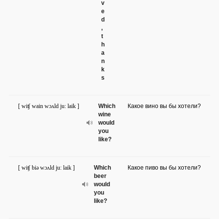
v
e
d
,
t
h
a
n
k
s
[ wiʧ wain wɔʌld ju: laik ]
Which
Какое вино вы бы хотели?
wine
would
you
like?
[ wiʧ biə wɔʌld ju: laik ]
Which
Какое пиво вы бы хотели?
beer
would
you
like?