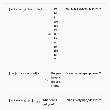
[ wɔt wo͝od" ju: laik tu: driŋk ]
W
Что бы вы хотели выпить?
ha
t
wo
uld
yo
u
lik
e
to
dri
nk
?
[ du: ju: hæv ə ,rezə'veiʃən ]
Do you
У вас зарезервировано?
have a
reserv
ation?
[ wɔt kæn ai get ju: ]
What can I
Что я могу предложить?
get you?