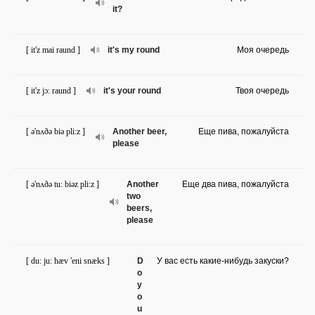
it?
[ it'z mai raund ]
it's my round
Моя очередь
[ it'z jɔ: raund ]
it's your round
Твоя очередь
[ ə'nʌðə biə pli:z ]
Another beer,
Еще пива, пожалуйста
please
[ ə'nʌðə tu: biəz pli:z ]
Another
Еще два пива, пожалуйста
two
beers,
please
[ du: ju: hæv 'eni snæks ]
D
У вас есть какие-нибудь закуски?
o
y
o
u