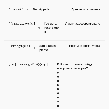
[ bɔn əpetit ]
Bon Appetit
Приятного аппетита
[ i'v gɔt ə ,rezə'veiʃən ]
I've got a
У меня зарезервировано
reservatio
n
[ seim ə'gen pli:z ]
Same again,
То же самое, пожалуйста
please
[ du: ju: nəu 'eni gud 'rest(ə)rɔŋz ]
D
Вы знаете какой-нибудь
o
хороший ресторан?
y
o
u
k
n
o
w
a
n