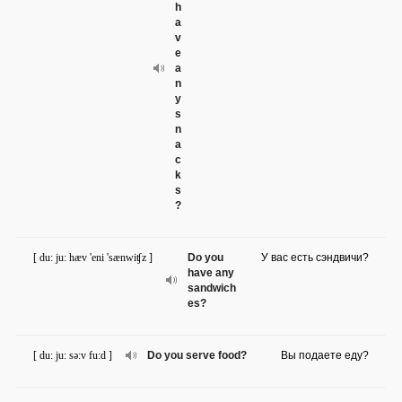
h
a
v
e
a
n
y
s
n
a
c
k
s
?
[ du: ju: hæv 'eni 'sænwiʧz ]
Do you
У вас есть сэндвичи?
have any
sandwich
es?
[ du: ju: sə:v fu:d ]
Do you serve food?
Вы подаете еду?