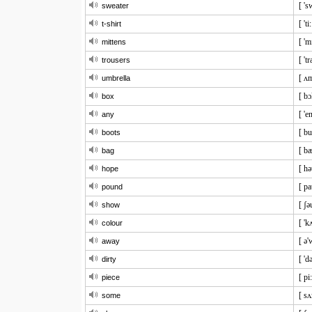
[ 's
sweater
[ 'ti
t-shirt
[ 'm
mittens
[ 't
trousers
[ ʌm
umbrella
[ bɔ
box
[ 'en
any
[ bu
boots
[ b
bag
[ hə
hope
[ p
pound
[ ʃə
show
[ 'k
colour
[ ə'
away
[ 'də
dirty
[ pi
piece
[ s
some