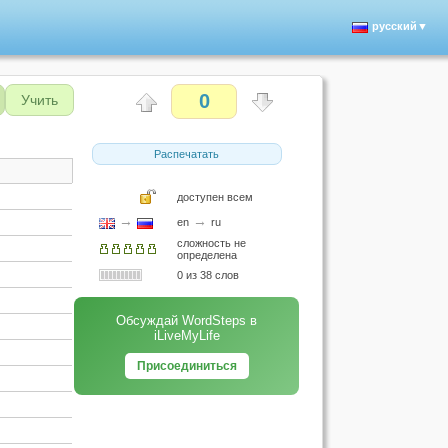
русский▼
0
Учить
Распечатать
доступен всем
→
→
en
ru
сложность не
определена
0 из 38 слов
Обсуждай WordSteps в
iLiveMyLife
Присоединиться