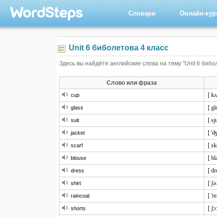
Словари
Онлайн-ку
Unit 6 биболетова 4 класс
Здесь вы найдёте английские слова на тему "Unit 6 бибо
Слово или фраза
[ kʌ
cup
[ gl
glass
[ sju
suit
[ 'ʤ
jacket
[ sk
scarf
[ bl
blouse
[ dr
dress
[ ʃə:
shirt
[ 'r
raincoat
[ ʃɔ:
shorts