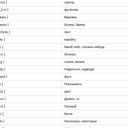
wetə ]
свитер
:‚ʃɜ:rt ]
футболка
ɪtənz ]
Варежки
rauzəz ]
Штаны, брюки
'brelə ]
зонт
ks ]
коробка
i ]
Какой либо, сколько нибудь
:ts ]
ботинки
æg ]
сумка; мешок
up ]
Надеяться; надежда
aund ]
фунт
u ]
Показывать
ʌlə ]
цвет
wei ]
Далеко, от
:ti ]
Грязный
:s ]
Кусок
ʌm ]
Несколько, некоторые