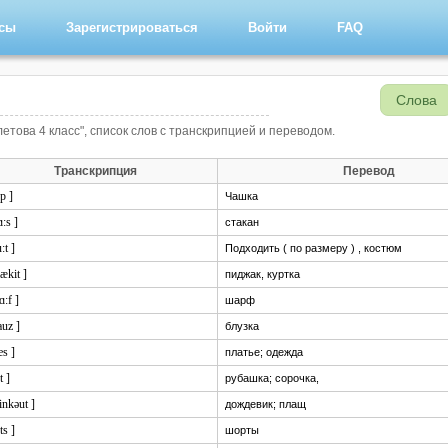
рсы
Зарегистрироваться
Войти
FAQ
Слова
летова 4 класс", список слов с транскрипцией и переводом.
Транскрипция
Перевод
p ]
Чашка
ɑ:s ]
стакан
:t ]
Подходить ( по размеру ) , костюм
ækit ]
пиджак, куртка
ɑ:f ]
шарф
auz ]
блузка
es ]
платье; одежда
t ]
рубашка; сорочка,
einkəut ]
дождевик; плащ
ts ]
шорты