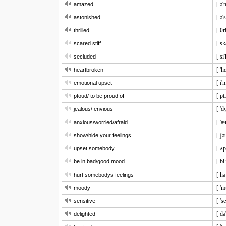
[ ə'
amazed
[ ə'
astonished
[ θr
thrilled
[ sk
scared stiff
[ si
secluded
[ 'h
heartbroken
[ i'
emotional upset
[ pt
ptoud/ to be proud of
[ 'ʤ
jealous/ envious
[ 'æ
anxious/worried/afraid
[ ʃə
show/hide your feelings
[ ʌp
upset somebody
[ bi
be in bad/good mood
[ hə
hurt somebodys feelings
[ 'm
moody
[ 's
sensitive
[ də
delighted