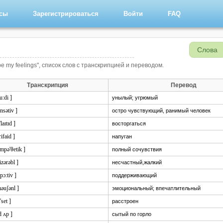
рсы
Зарегистрироваться
Войти
FAQ
Слова
be my feelings", список слов с транскрипцией и переводом.
Транскрипция
Перевод
u:di ]
унылый; угрюмый
ensətiv ]
остро чувствующий, ранимый человек
'laɪtɪd ]
восторгаться
rifaid ]
напуган
impə'θetik ]
полный сочувствия
izərəbl ]
несчастный,жалкий
'pɔ:tiv ]
поддерживающий
məuʃənl ]
эмоциональный; впечатлительный
'set ]
расстроен
d ʌp ]
сытый по горло