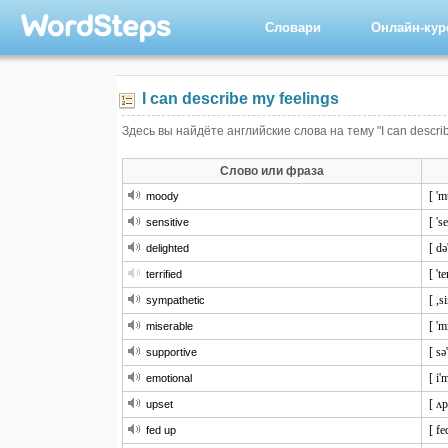
Словари
Онлайн-ку
I can describe my feelings
Здесь вы найдёте английские слова на тему "I can descri
Слово или фраза
[ 'm
moody
[ 's
sensitive
[ də
delighted
[ 'te
terrified
[ ,s
sympathetic
[ 'm
miserable
[ sə
supportive
[ i'
emotional
[ ʌp
upset
[ fe
fed up