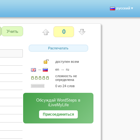
русский▼
0
Учить
Распечатать
доступен всем
→
→
en
ru
сложность не
определена
0 из 24 слов
Обсуждай WordSteps в
iLiveMyLife
Присоединиться