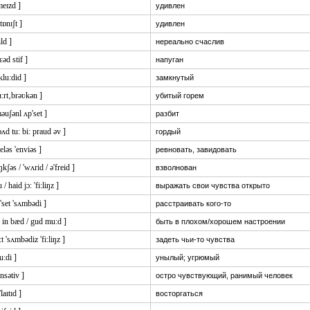
meɪzd ]
удивлен
stɒnɪʃt ]
удивлен
ild ]
нереально счаслив
ɛəd stif ]
напуган
'klu:did ]
замкнутый
ɑ:rt‚brəʋkən ]
убитый горем
məuʃənl ʌp'set ]
разбит
ɔʌd tu: bi: praud əv ]
гордый
eləs 'enviəs ]
ревновать, завидовать
ŋkʃəs / 'wʌrid / ə'freid ]
взволнован
u / haid jɔ: 'fi:liŋz ]
выражать свои чувства открыто
'set 'sʌmbədi ]
расстраивать кого-то
: in bæd / gud mu:d ]
быть в плохом/хорошем настроении
:t 'sʌmbədiz 'fi:liŋz ]
задеть чьи-то чувства
u:di ]
унылый; угрюмый
ensətiv ]
остро чувствующий, ранимый человек
'laɪtɪd ]
восторгаться