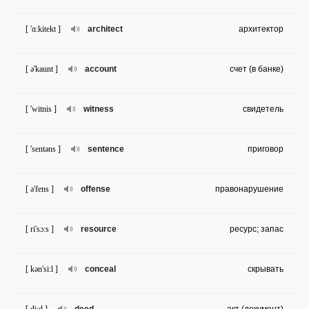
[ 'ɑ:kitekt ]
architect
архитектор
[ ə'kaunt ]
account
счет (в банке)
[ 'witnis ]
witness
свидетель
[ 'sentəns ]
sentence
приговор
[ ə'fens ]
offense
правонарушение
[ ri'sɔ:s ]
resource
ресурс; запас
[ kən'si:l ]
conceal
скрывать