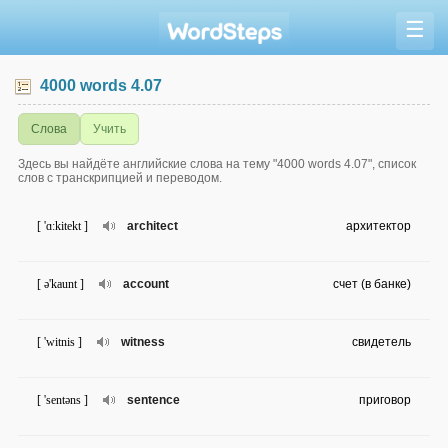
☰
4000 words 4.07
Слова
Учить
Здесь вы найдёте английские слова на тему "4000 words 4.07", список
слов с транскрипцией и переводом.
[ 'ɑ:kitekt ]
architect
архитектор
[ ə'kaunt ]
account
счет (в банке)
[ 'witnis ]
witness
свидетель
[ 'sentəns ]
sentence
приговор