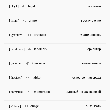
[ 'li:gəl ]
legal
законный
[ kraim ]
crime
преступление
[ 'grætitju:d ]
gratitude
благодарность
[ 'lændmɑ:k ]
landmark
ориентир
[ ,intə'vi:n ]
intervene
вмешиваться
[ 'hæbitæt ]
habitat
естественная среда
[ 'memərəbl ]
memorable
памятный; незабываемый
[ ə'blaiʤ ]
oblige
обязывать