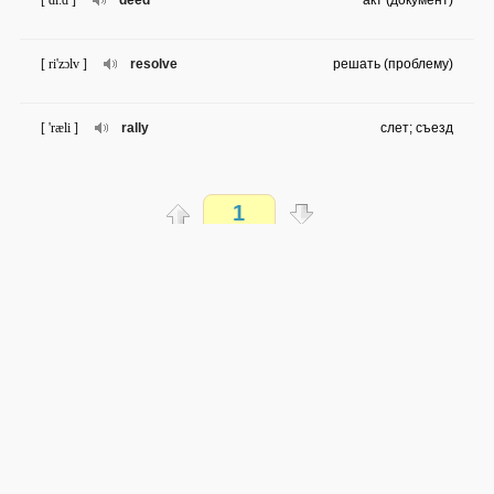
[ di:d ]
deed
акт (документ)
[ ri'zɔlv ]
resolve
решать (проблему)
[ 'ræli ]
rally
слет; съезд
[ ,vɔlən'tiə ]
volunteer
вызываться добровольно
1
[ prə'kleim ]
proclaim
провозглашать
Распечатать
[ 'li:gəl ]
legal
законный
доступен всем
→
→
en
ru
легко
[ kraim ]
crime
преступление
0 из 20 слов
Обсуждай WordSteps в iLiveMyLife
[ 'grætitju:d ]
gratitude
благодарность
Присоединиться