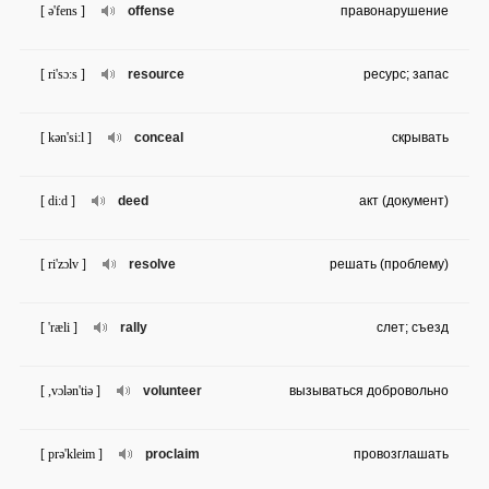
[ ə'fens ]
offense
правонарушение
[ ri'sɔ:s ]
resource
ресурс; запас
[ kən'si:l ]
conceal
скрывать
[ di:d ]
deed
акт (документ)
[ ri'zɔlv ]
resolve
решать (проблему)
[ 'ræli ]
rally
слет; съезд
[ ,vɔlən'tiə ]
volunteer
вызываться добровольно
[ prə'kleim ]
proclaim
провозглашать