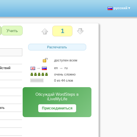
русский▼
1
Учить
Распечатать
)
доступен всем
→
→
ействий
en
ru
очень сложно
0 из 44 слов
Обсуждай WordSteps в
iLiveMyLife
ать
Присоединиться