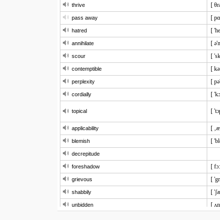
[ θr
thrive
[ pɑ
pass away
[ 'h
hatred
[ ə'
annihilate
[ 's
scour
[ kə
contemptible
[ pə
perplexity
[ 'k
cordially
[ 't
topical
[ ‚æ
applicability
[ 'b
blemish
decrepitude
[ fɔ
foreshadow
[ 'g
grievous
[ 'ʃ
shabbily
[ ʌn
unbidden
[ ,ir
irresistibly