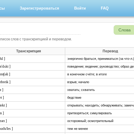
рсы
Зарегистрироваться
Войти
FAQ
Слова
список слов с транскрипцией и переводом.
Транскрипция
Перевод
ækl ]
энергично браться, приниматься (за что-л.
n'dʌkt ]
поведение; ведение; руководство; образ д
venʧəli ]
в конечном счёте; в итоге
utbreik ]
взрыв; начало
z ]
хватать; схватить
et ]
бедствие
'tekt ]
открывать; находить; обнаруживать; замеч
in ]
притворяться; симулировать
eərɪ ]
осторожный; осмотрительный
ʌnðə'les ]
тем не менее