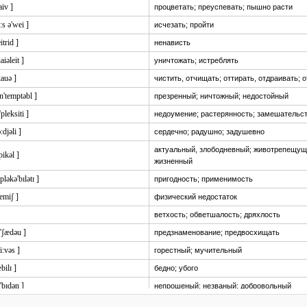
aiv ]
процветать; преуспевать; пышно расти
:s ə'wei ]
исчезать; пройти
eitrid ]
ненависть
naiəleit ]
уничтожать; истреблять
kauə ]
чистить, отчищать; оттирать, отдраивать; 
n'temptəbl ]
презренный; ничтожный; недостойный
'pleksiti ]
недоумение; растерянность; замешательс
ɔ:djəli ]
сердечно; радушно; задушевно
актуальный, злободневный; животрепещущ
ɔpikəl ]
жизненный
pləkə'bɪlətɪ ]
пригодность; применимость
lemiʃ ]
физический недостаток
ветхость; обветшалость; дряхлость
:'ʃædəu ]
предзнаменование; предвосхищать
ri:vəs ]
горестный; мучительный
æbilɪ ]
бедно; убого
'bɪdən ]
непрошеный; незваный; добровольный
i'zistəblɪ ]
непреодолимый; неопровержимый