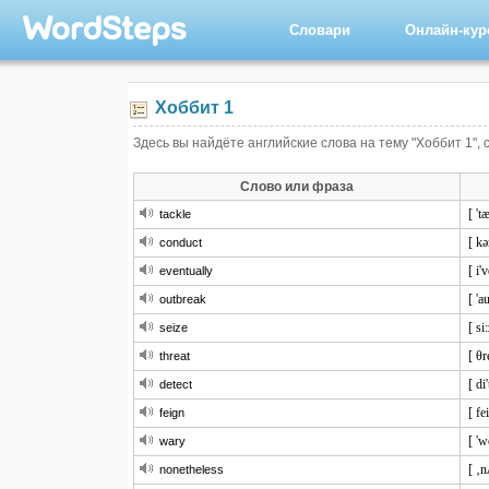
Словари
Онлайн-ку
Хоббит 1
Здесь вы найдёте английские слова на тему "Хоббит 1", 
Слово или фраза
[ 't
tackle
[ kə
conduct
[ i'
eventually
[ 'a
outbreak
[ si:
seize
[ θr
threat
[ di
detect
[ fe
feign
[ 'w
wary
[ ‚n
nonetheless