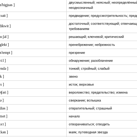
двусмысленный; неясный; неопределённы
m'bigjuəs ]
неоднозначный
:sait ]
предвидение; предусмотрительность; пред
достаточный; соответствующий; отвечающ
dikwit ]
требованиям
ru:ʃəl ]
решающий; ключевой; критический
'glekt ]
пренебрежение; небрежность
n'tempt ]
презрение
vi:l ]
обнаружение; разоблачение
lendə ]
тонкий; стройный; слабый
ŋk ]
звено
:s ]
исток; верховье
reʧəri ]
вероломство; предательство; измена
ɛə ]
сверкание; вспышка
idiəs ]
отвратительный; страшный
utset ]
начало
ə:t ]
отворачиваться; отводить
i:kən ]
маяк; путеводная звезда