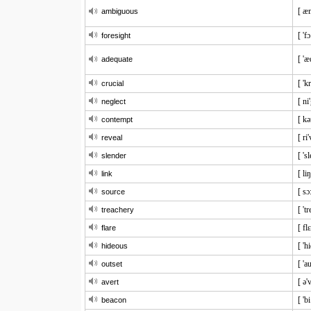
[ æ
ambiguous
[ 'fɔ
foresight
[ 'æ
adequate
[ 'k
crucial
[ ni
neglect
[ kə
contempt
[ ri'
reveal
[ 's
slender
[ li
link
[ sɔ
source
[ 't
treachery
[ fl
flare
[ 'h
hideous
[ 'a
outset
[ ə'v
avert
[ 'b
beacon