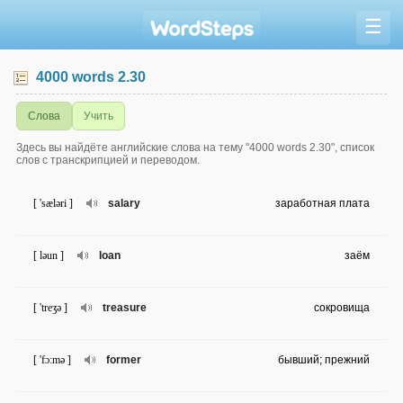
☰
4000 words 2.30
Слова
Учить
Здесь вы найдёте английские слова на тему "4000 words 2.30", список
слов с транскрипцией и переводом.
[ 'sæləri ]
salary
заработная плата
[ ləun ]
loan
заём
[ 'treʒə ]
treasure
сокровища
[ 'fɔ:mə ]
former
бывший; прежний