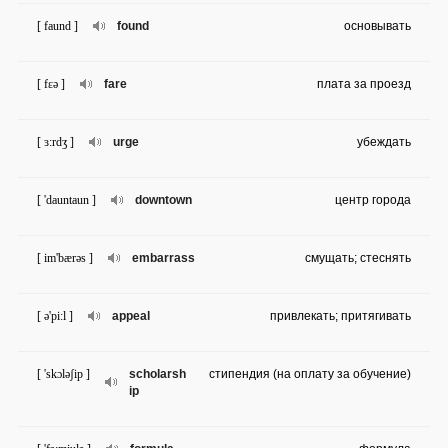
[ faund ]
found
основывать
[ fɛə ]
fare
плата за проезд
[ ɜ:rdʒ ]
urge
убеждать
[ 'dauntaun ]
downtown
центр города
[ im'bærəs ]
embarrass
смущать; стеснять
[ ə'pi:l ]
appeal
привлекать; притягивать
[ 'skɔləʃip ]
scholarsh
стипендия (на оплату за обучение)
ip