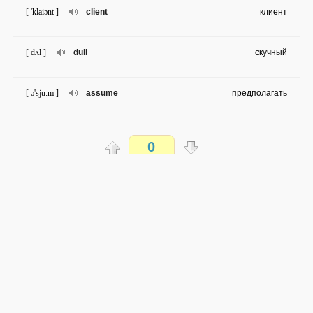
[ 'klaiənt ]
client
клиент
[ dʌl ]
dull
скучный
[ ə'sju:m ]
assume
предполагать
[ 'præktik(ə)l ]
practical
практичный; удобный; полезный
0
[ in'vest ]
invest
инвестировать
Распечатать
[ faund ]
found
основывать
доступен всем
→
→
en
ru
сложность не определена
[ fɛə ]
fare
плата за проезд
0 из 20 слов
Обсуждай WordSteps в iLiveMyLife
[ ɜ:rdʒ ]
urge
убеждать
Присоединиться