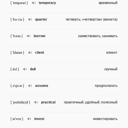
[ 'tempərəri ]
temporary
временный
[ 'kwɔ:tə ]
quarter
четверть; «четвертак» (монета)
[ 'bɔrəu ]
borrow
заимствовать; занимать
[ 'klaiənt ]
client
клиент
[ dʌl ]
dull
скучный
[ ə'sju:m ]
assume
предполагать
[ 'præktik(ə)l ]
practical
практичный; удобный; полезный
[ in'vest ]
invest
инвестировать