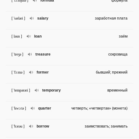
[ 'fɔ:mjulə ]
formula
формула
[ 'sæləri ]
salary
заработная плата
[ ləun ]
loan
заём
[ 'treʒə ]
treasure
сокровища
[ 'fɔ:mə ]
former
бывший; прежний
[ 'tempərəri ]
temporary
временный
[ 'kwɔ:tə ]
quarter
четверть; «четвертак» (монета)
[ 'bɔrəu ]
borrow
заимствовать; занимать