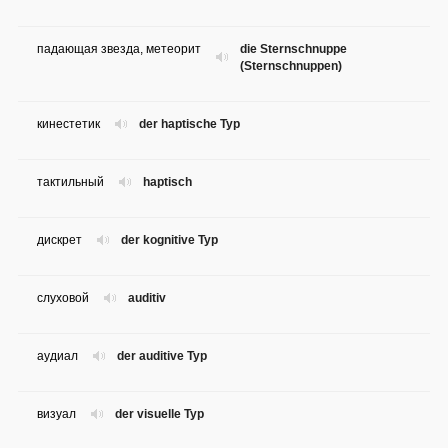
падающая звезда, метеорит
die Sternschnuppe
(Sternschnuppen)
кинестетик
der haptische Typ
тактильный
haptisch
дискрет
der kognitive Typ
слуховой
auditiv
аудиал
der auditive Typ
визуал
der visuelle Typ