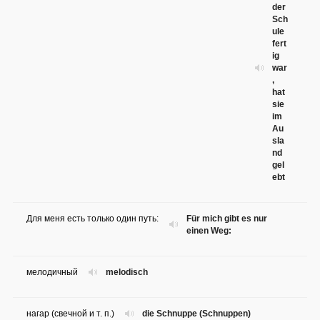
der
Sch
ule
fert
ig
war
,
hat
sie
im
Au
sla
nd
gel
ebt
Для меня есть только один путь:
Für mich gibt es nur
einen Weg:
мелодичный
melodisch
нагар (свечной и т. п.)
die Schnuppe (Schnuppen)