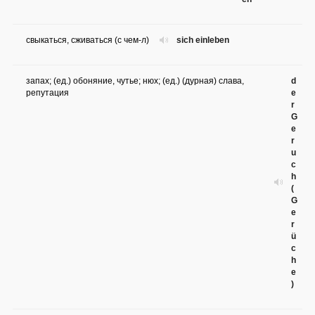
свыкаться, сживаться (с чем-л)
sich einleben
запах; (ед.) обоняние, чутье; нюх; (ед.) (дурная) слава,
d
репутация
e
r
G
e
r
u
c
h
(
G
e
r
ü
c
h
e
)