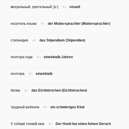
визуальный, зрительный; [v-]
visuell
носитель языка
der Muttersprachler (Muttersprachler)
стипендия
das Stipendium (Stipendien)
полтора года
eineinhalb Jahren
полтора
eineinhalb
белка
das Eichhörnchen (Eichhörnchen)
трудный ребенок
ein schwieriges Kind
У собаки тонкий нюх
Der Hund hat einen feinen Geruch