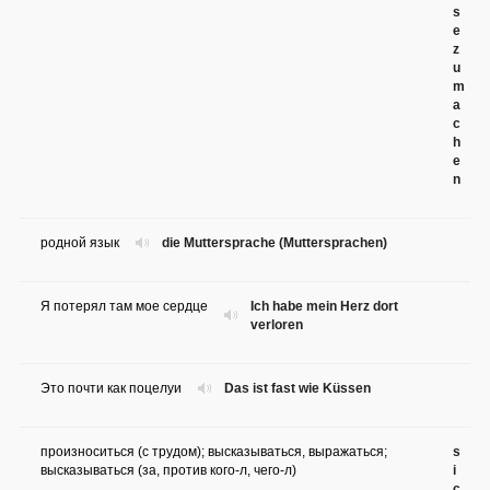
s
e
z
u
m
a
c
h
e
n
родной язык
die Muttersprache (Muttersprachen)
Я потерял там мое сердце
Ich habe mein Herz dort
verloren
Это почти как поцелуи
Das ist fast wie Küssen
произноситься (с трудом); высказываться, выражаться;
s
высказываться (за, против кого-л, чего-л)
i
c