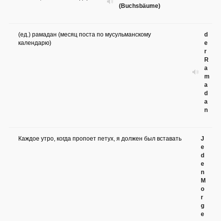
(Buchsbäume)
(ед.) рамадан (месяц поста по мусульманскому
d
календарю)
e
r
R
a
m
a
d
a
n
Каждое утро, когда пропоет петух, я должен был вставать
J
e
d
e
n
M
o
r
g
e