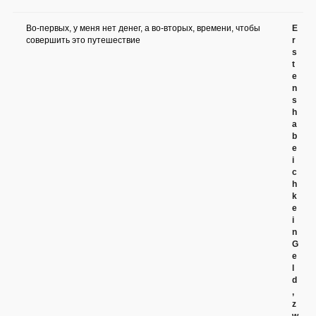
Во-первых, у меня нет денег, а во-вторых, времени, чтобы
E
совершить это путешествие
r
s
t
e
n
s
h
a
b
e
i
c
h
k
e
i
n
G
e
l
d
,
z