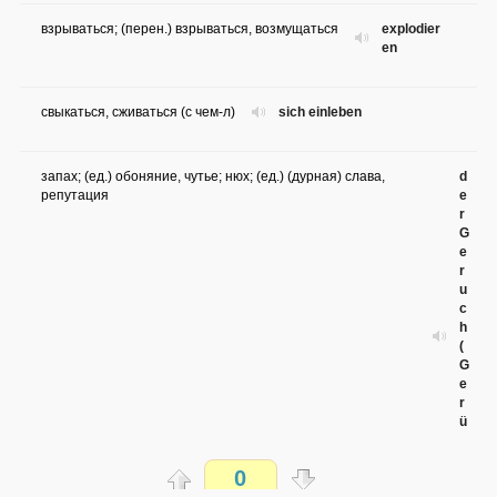
взрываться; (перен.) взрываться, возмущаться
explodier
en
свыкаться, сживаться (с чем-л)
sich einleben
запах; (ед.) обоняние, чутье; нюх; (ед.) (дурная) слава,
d
репутация
e
r
G
e
r
u
c
h
(
G
e
r
ü
c
h
0
e