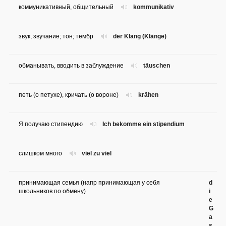
коммуникативный, общительный
kommunikativ
звук, звучание; тон; тембр
der Klang (Klänge)
обманывать, вводить в заблуждение
täuschen
петь (о петухе), кричать (о вороне)
krähen
Я получаю стипендию
Ich bekomme ein stipendium
слишком много
viel zu viel
принимающая семья (напр принимающая у себя
d
школьников по обмену)
i
e
G
a
s