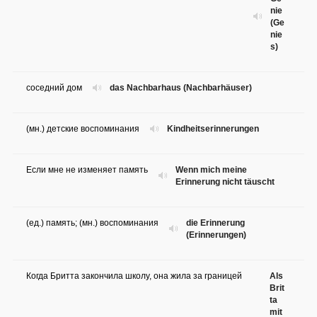
nie
(Ge
nie
s)
соседний дом
das Nachbarhaus (Nachbarhäuser)
(мн.) детские воспоминания
Kindheitserinnerungen
Если мне не изменяет память
Wenn mich meine
Erinnerung nicht täuscht
(ед.) память; (мн.) воспоминания
die Erinnerung
(Erinnerungen)
Когда Бритта закончила школу, она жила за границей
Als
Brit
ta
mit