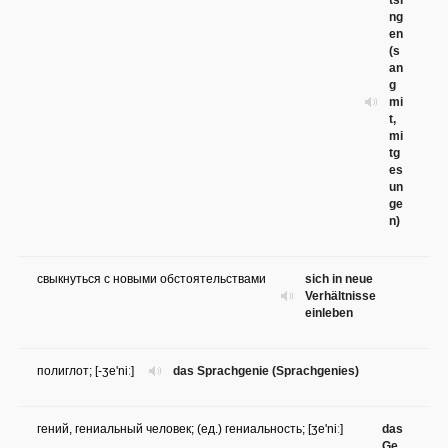
tsi
ng
en
(s
an
g
mi
t,
mi
tg
es
un
ge
n)
свыкнуться с новыми обстоятельствами
sich in neue
Verhältnisse
einleben
полиглот; [-ʒe'niː]
das Sprachgenie (Sprachgenies)
гений, гениальный человек; (ед.) гениальность; [ʒe'niː]
das
Ge