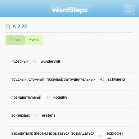
☰
A.2.22
Слова
Учить
чудесный
wundervoll
трудный; сложный; тяжелый; затруднительный
schwierig
познавательный
kognitiv
во-первых
erstens
взрываться; (перен.) взрываться, возмущаться
explodier
en