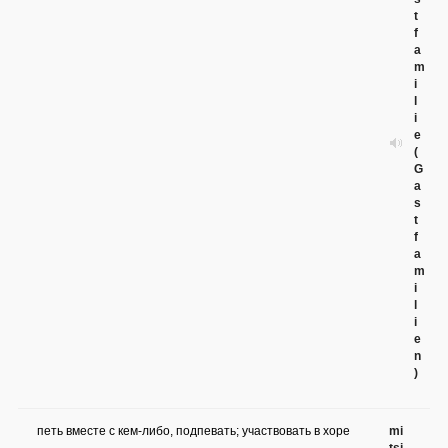
t
f
a
m
i
l
i
e
(
G
a
s
t
f
a
m
i
l
i
e
n
)
петь вместе с кем-либо, подпевать; участвовать в хоре
mi