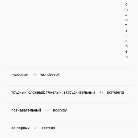
c
h
a
u
f
s
t
e
h
e
n
чудесный
wundervoll
трудный; сложный; тяжелый; затруднительный
schwierig
познавательный
kognitiv
во-первых
erstens