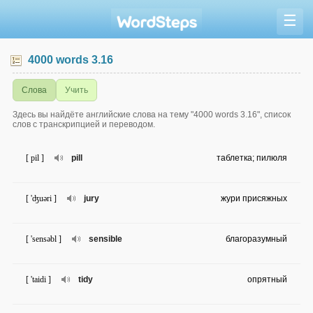
☰
4000 words 3.16
Слова
Учить
Здесь вы найдёте английские слова на тему "4000 words 3.16", список
слов с транскрипцией и переводом.
[ pil ]
pill
таблетка; пилюля
[ 'ʤuəri ]
jury
жури присяжных
[ 'sensəbl ]
sensible
благоразумный
[ 'taidi ]
tidy
опрятный