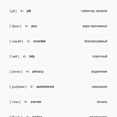
[ pil ]
pill
таблетка; пилюля
[ 'ʤuəri ]
jury
жури присяжных
[ 'sensəbl ]
sensible
благоразумный
[ 'taidi ]
tidy
опрятный
[ 'privəsi ]
privacy
уединение
[ 'pʌniʃmənt ]
punishment
наказание
[ 'sɔrəu ]
sorrow
печаль