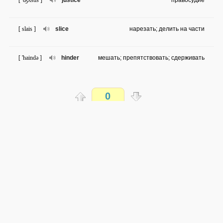
[ 'ʤʌstis ]
justice
правосудие
[ slais ]
slice
нарезать; делить на части
[ 'haində ]
hinder
мешать; препятствовать; сдерживать
[ strɔ: ]
straw
соломинка
0
[ 'æptitju:d ]
aptitude
склонность к чему-то
Распечатать
[ 'ʤə:nəlizm ]
journalism
журналистика
доступен всем
→
→
en
ru
сложность не определена
[ pri'zju:m ]
presume
предполагать
0 из 20 слов
Обсуждай WordSteps в iLiveMyLife
[ 'swel ]
swell
набухать; раздуваться
Присоединиться