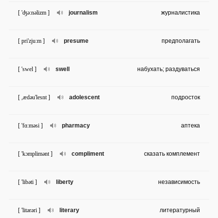
[ 'ʤə:nəlizm ]
journalism
журналистика
[ pri'zju:m ]
presume
предполагать
[ 'swel ]
swell
набухать; раздуваться
[ ,ædəu'lesnt ]
adolescent
подросток
[ 'fɑ:məsi ]
pharmacy
аптека
[ 'kɔmplimənt ]
compliment
сказать комплемент
[ 'libəti ]
liberty
независимость
[ 'litərəri ]
literary
литературный