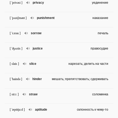
[ 'privəsi ]
privacy
уединение
[ 'pʌniʃmənt ]
punishment
наказание
[ 'sɔrəu ]
sorrow
печаль
[ 'ʤʌstis ]
justice
правосудие
[ slais ]
slice
нарезать; делить на части
[ 'haində ]
hinder
мешать; препятствовать; сдерживать
[ strɔ: ]
straw
соломинка
[ 'æptitju:d ]
aptitude
склонность к чему-то