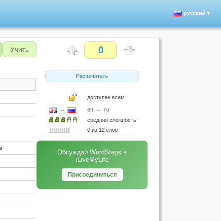
русский▼
0
Учить
Распечатать
доступен всем
→
→
en
ru
средняя сложность
0 из 12 слов
а
Обсуждай WordSteps в
iLiveMyLife
Присоединиться