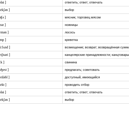
plai ]
ответить; ответ; отвечать
'lekʃən ]
выбор
uʧə ]
мясник; торговец мясом
izəz ]
ножницы
sæmən ]
лосось
imp ]
креветка
ri:fʌnd ]
возмещение; возврат; возвращённая сумм
teiʃnəri ]
канцелярские принадлежности; канцтовары
:k ]
свинина
'ʤest ]
предлагать; советовать
veiləbl ]
доступный, имеющийся
lekt ]
проводить отбор
plai ]
ответить; ответ; отвечать
'lekʃən ]
выбор