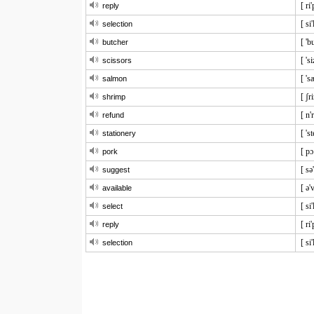
[ ri'
reply
[ si
selection
[ 'b
butcher
[ 's
scissors
[ '
salmon
[ ʃr
shrimp
[ n'
refund
[ 's
stationery
[ pɔ
pork
[ sə
suggest
[ ə'
available
[ si'
select
[ ri'
reply
[ si
selection