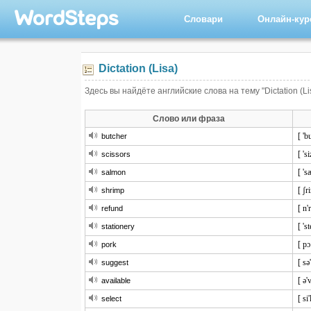
Словари
Онлайн-ку
Dictation (Lisa)
Здесь вы найдёте английские слова на тему "Dictation (L
Слово или фраза
[ 'b
butcher
[ 's
scissors
[ '
salmon
[ ʃr
shrimp
[ n'
refund
[ 's
stationery
[ pɔ
pork
[ sə
suggest
[ ə'
available
[ si'
select