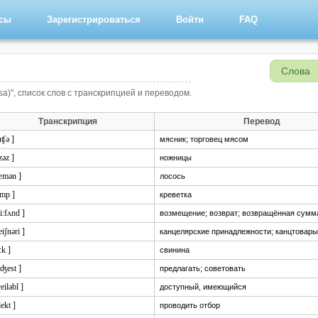
рсы
Зарегистрироваться
Войти
FAQ
Слова
isa)", список слов с транскрипцией и переводом.
Транскрипция
Перевод
uʧə ]
мясник; торговец мясом
izəz ]
ножницы
sæmən ]
лосось
imp ]
креветка
ri:fʌnd ]
возмещение; возврат; возвращённая сумм
teiʃnəri ]
канцелярские принадлежности; канцтовары
:k ]
свинина
'ʤest ]
предлагать; советовать
veiləbl ]
доступный, имеющийся
lekt ]
проводить отбор