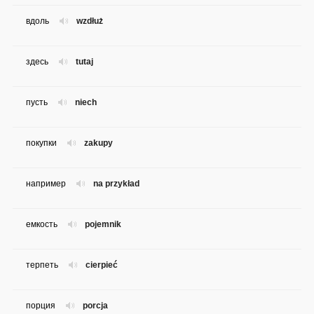
вдоль
wzdłuż
здесь
tutaj
пусть
niech
покупки
zakupy
например
na przykład
емкость
pojemnik
терпеть
cierpieć
порция
porcja