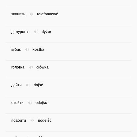
звонить
telefonować
дежурство
dyżur
кубик
kostka
головка
główka
дойти
dojść
отойти
odejść
подойти
podejść