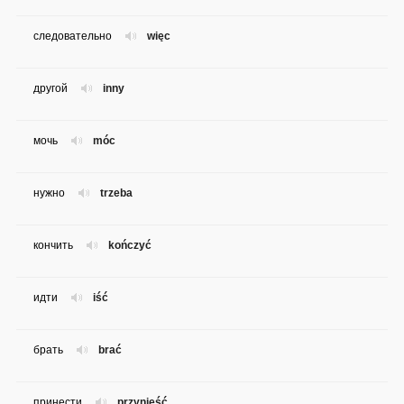
следовательно
więc
другой
inny
мочь
móc
нужно
trzeba
кончить
kończyć
идти
iść
брать
brać
принести
przynieść