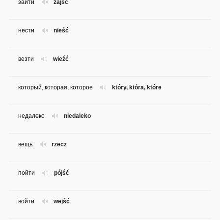
зайти
zajść
нести
nieść
везти
wieźć
который, которая, которое
który, która, które
недалеко
niedaleko
вещь
rzecz
пойти
pójść
войти
wejść