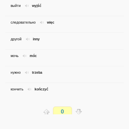
выйти
wyjść
следовательно
więc
другой
inny
мочь
móc
нужно
trzeba
кончить
kończyć
идти
iść
0
брать
brać
Распечатать