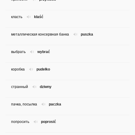
класть
kłaść
металлическая консервная банка
puszka
выбрать
wybrać
коробка
pudełko
странный
dziwny
пачка, посылка
paczka
попросить
poprosić