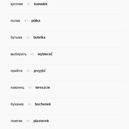
кусочек
kawałek
полка
półka
бутыка
butelka
выбирать
wybierać
прийти
przyjść
наконец
wreszcie
буханка
bochenek
ломтик
plasterek