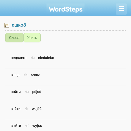
☰
ешко8
Слова
Учить
недалеко
niedaleko
вещь
rzecz
пойти
pójść
войти
wejść
выйти
wyjść