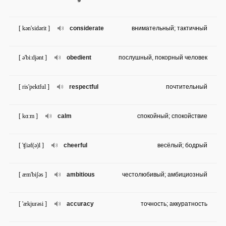
[ kən'sidərit ]
considerate
внимательный; тактичный
[ ə'bi:djənt ]
obedient
послушный, покорный человек
[ ris'pektful ]
respectful
почтительный
[ kɑ:m ]
calm
спокойный; спокойствие
[ 'ʧiəf(ə)l ]
cheerful
весёлый; бодрый
[ æm'biʃəs ]
ambitious
честолюбивый; амбициозный
[ 'ækjurəsi ]
accuracy
точность; аккуратность