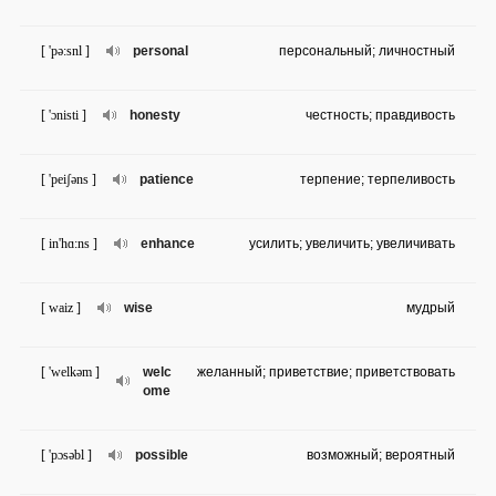
[ 'pə:snl ]
personal
персональный; личностный
[ 'ɔnisti ]
honesty
честность; правдивость
[ 'peiʃəns ]
patience
терпение; терпеливость
[ in'hɑ:ns ]
enhance
усилить; увеличить; увеличивать
[ waiz ]
wise
мудрый
[ 'welkəm ]
welc
желанный; приветствие; приветствовать
ome
[ 'pɔsəbl ]
possible
возможный; вероятный