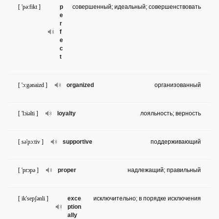
[ 'pə:fikt ]
p
совершенный; идеальный; совершенствовать
e
r
f
e
c
t
[ 'ɔ:gənaizd ]
organized
организованный
[ 'lɔiəlti ]
loyalty
лояльность; верность
[ sə'pɔ:tiv ]
supportive
поддерживающий
[ 'prɔpə ]
proper
надлежащий; правильный
[ ik'sepʃənli ]
exce
исключительно; в порядке исключения
ption
ally