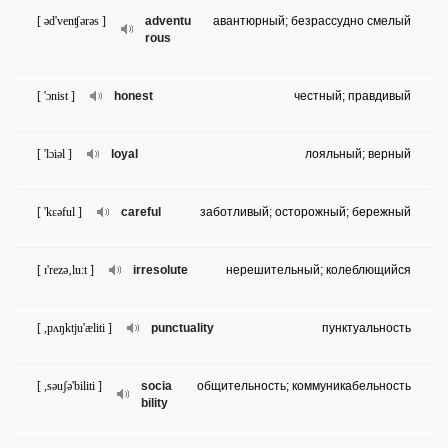
[ əd'venʧərəs ]
adventu
авантюрный; безрассудно смелый
rous
[ 'ɔnist ]
honest
честный; правдивый
[ 'lɔiəl ]
loyal
лояльный; верный
[ 'kɛəful ]
careful
заботливый; осторожный; бережный
[ ɪ'rezə‚lu:t ]
irresolute
нерешительный; колеблющийся
[ ,pʌŋktju'æliti ]
punctuality
пунктуальность
[ ,səuʃə'biliti ]
socia
общительность; коммуникабельность
bility