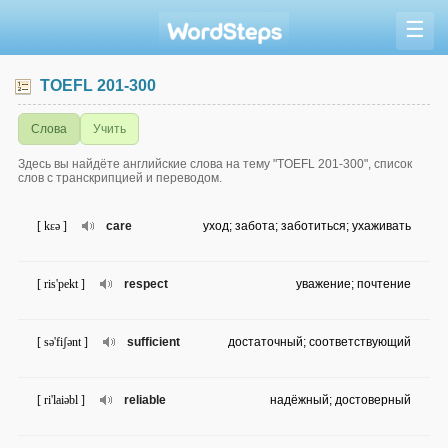
☰
TOEFL 201-300
Слова
Учить
Здесь вы найдёте английские слова на тему "TOEFL 201-300", список
слов с транскрипцией и переводом.
[ kɛə ]
care
уход; забота; заботиться; ухаживать
[ ris'pekt ]
respect
уважение; почтение
[ sə'fiʃənt ]
sufficient
достаточный; соответствующий
[ ri'laiəbl ]
reliable
надёжный; достоверный