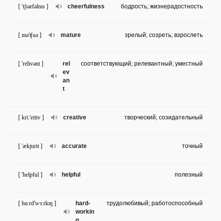
[ 'tʃɪərfəlnɪs ]
cheerfulness
бодрость; жизнерадостность
[ mə'ʧuə ]
mature
зрелый; созреть; взрослеть
[ 'relivənt ]
rel
соответствующий; релевантный; уместный
ev
an
t
[ kri:'eitiv ]
creative
творческий; созидательный
[ 'ækjurit ]
accurate
точный
[ 'helpful ]
helpful
полезный
[ hɑ:rd'wɜ:rkɪŋ ]
hard-
трудолюбивый; работоспособный
workin
g