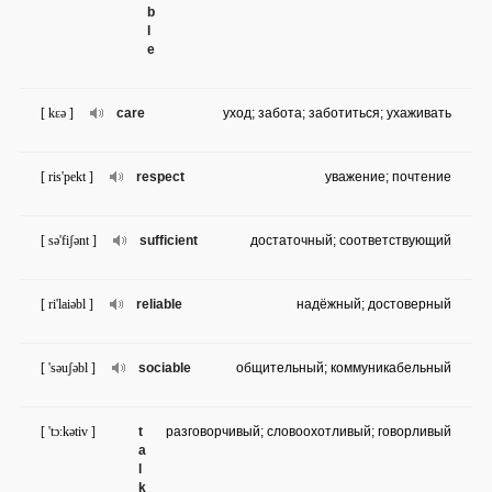
b
l
e
[ kɛə ]
care
уход; забота; заботиться; ухаживать
[ ris'pekt ]
respect
уважение; почтение
[ sə'fiʃənt ]
sufficient
достаточный; соответствующий
[ ri'laiəbl ]
reliable
надёжный; достоверный
[ 'səuʃəbl ]
sociable
общительный; коммуникабельный
[ 'tɔ:kətiv ]
t
разговорчивый; словоохотливый; говорливый
a
l
k