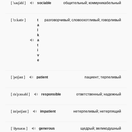
[ 'səuʃəbl ]
sociable
общительный; коммуникабельный
[ 'tɔ:kətiv ]
t
разговорчивый; словоохотливый; говорливый
a
l
k
a
t
i
v
e
[ 'peiʃənt ]
patient
пациент; терпеливый
[ ris'pɔnsəbl ]
responsible
ответственный; надежный
[ im'peiʃənt ]
impatient
нетерпеливый; нетерпящий
[ 'ʤenərəs ]
generous
щедрый; великодушный