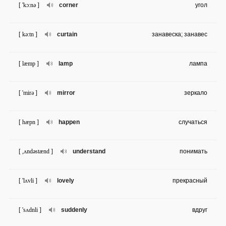
[ 'kɔ:nə ]
corner
угол
[ kə:tn ]
curtain
занавеска; занавес
[ læmp ]
lamp
лампа
[ 'mirə ]
mirror
зеркало
[ hæpn ]
happen
случаться
[ ,ʌndəstænd ]
understand
понимать
[ 'lʌvli ]
lovely
прекрасный
[ 'sʌdnli ]
suddenly
вдруг