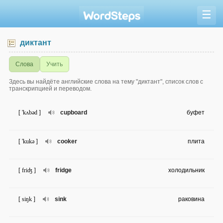
☰
диктант
Слова
Учить
Здесь вы найдёте английские слова на тему "диктант", список слов с
транскрипцией и переводом.
[ 'kʌbəd ]
cupboard
буфет
[ 'kukə ]
cooker
плита
[ friʤ ]
fridge
холодильник
[ siŋk ]
sink
раковина