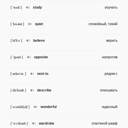
[ 'stʌdi ]
study
изучать
[ 'kwaiət ]
quiet
спокойный, тихий
[ bi'li:v ]
believe
верить
[ 'ɔpəzit ]
opposite
напротив
[ nekst tu: ]
next to
рядом с
[ dis'kraib ]
describe
описывать
[ wʌndəf(ə)l ]
wonderful
чудесный
[ 'wɔ:drəub ]
wardrobe
платяной шкаф