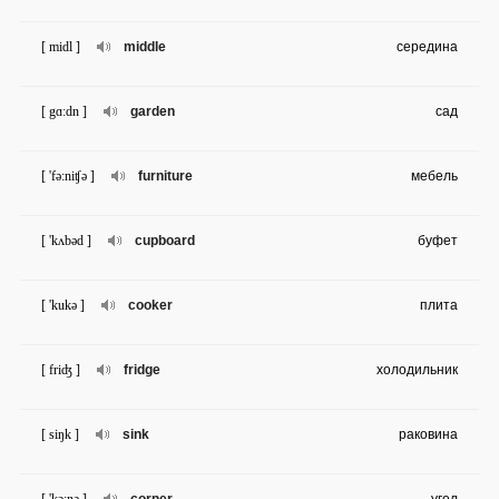
[ midl ]
middle
середина
[ gɑ:dn ]
garden
сад
[ 'fə:niʧə ]
furniture
мебель
[ 'kʌbəd ]
cupboard
буфет
[ 'kukə ]
cooker
плита
[ friʤ ]
fridge
холодильник
[ siŋk ]
sink
раковина