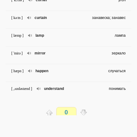
[ 'kɔ:nə ]
corner
угол
[ kə:tn ]
curtain
занавеска; занавес
[ læmp ]
lamp
лампа
[ 'mirə ]
mirror
зеркало
[ hæpn ]
happen
случаться
[ ,ʌndəstænd ]
understand
понимать
[ 'lʌvli ]
lovely
прекрасный
0
[ 'sʌdnli ]
suddenly
вдруг
Распечатать