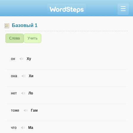
☰
Базовый 1
Слова
Учить
он
Ху
она
Хи
нет
Ло
тоже
Гам
что
Ма