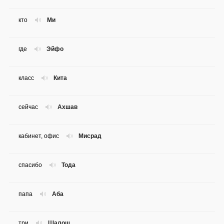
кто
Ми
где
Эйфо
класс
Кита
сейчас
Ахшав
кабинет, офис
Мисрад
спасибо
Тода
папа
Аба
три
Шалош