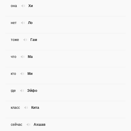
она
Хи
нет
Ло
тоже
Гам
что
Ма
кто
Ми
где
Эйфо
класс
Кита
сейчас
Ахшав