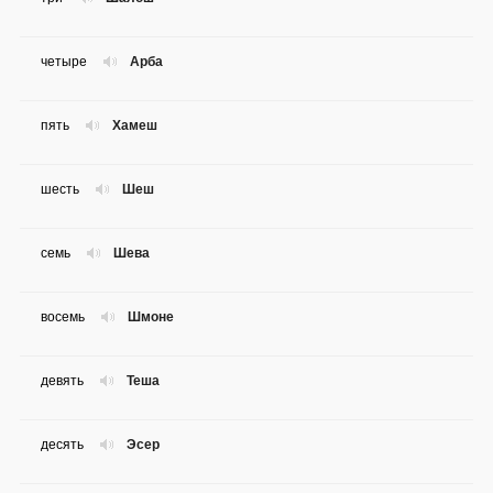
четыре
Арба
пять
Хамеш
шесть
Шеш
семь
Шева
восемь
Шмоне
девять
Теша
десять
Эсер