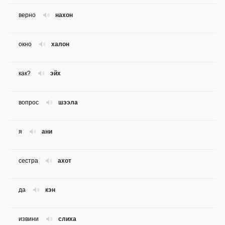
верно
нахон
окно
халон
как?
эйх
вопрос
шээла
я
ани
сестра
ахот
да
кэн
извини
слиха