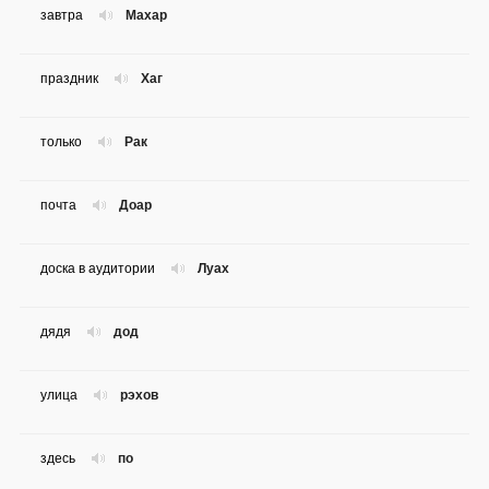
завтра
Махар
праздник
Хаг
только
Рак
почта
Доар
доска в аудитории
Луах
дядя
дод
улица
рэхов
здесь
по