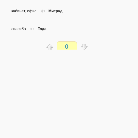
кабинет, офис
Мисрад
спасибо
Тода
0
папа
Аба
Распечатать
три
Шалош
доступен всем
четыре
Арба
→
→
he
ru
сложность не определена
0 из 78 слов
пять
Хамеш
Обсуждай WordSteps в iLiveMyLife
шесть
Шеш
Присоединиться
семь
Шева