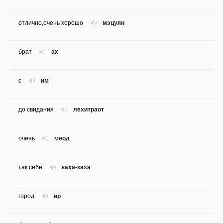
отлично,очень хорошо
мэцуян
брат
ах
с
им
до свидания
лехитраот
очень
меод
так себе
каха-каха
город
ир