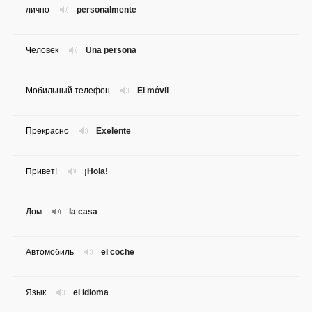
лично
personalmente
Человек
Una persona
Мобильный телефон
El móvil
Прекрасно
Exelente
Привет!
¡Hola!
Дом
la casa
Автомобиль
el coche
Язык
el idioma