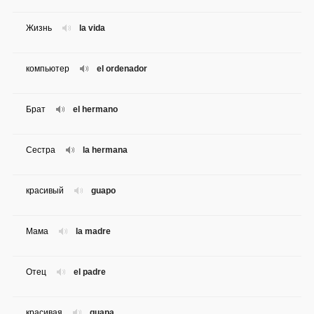
Жизнь
la vida
компьютер
el ordenador
Брат
el hermano
Сестра
la hermana
красивый
guapo
Мама
la madre
Отец
el padre
красивая
guapa