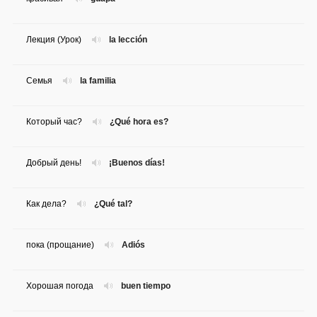
Лекция (Урок)
la lección
Семья
la familia
Который час?
¿Qué hora es?
Добрый день!
¡Buenos días!
Как дела?
¿Qué tal?
пока (прощание)
Adiós
Хорошая погода
buen tiempo