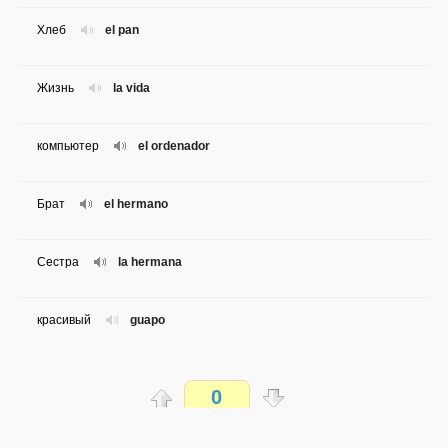
Хлеб
el pan
Жизнь
la vida
компьютер
el ordenador
Брат
el hermano
Сестра
la hermana
красивый
guapo
Мама
la madre
0
Отец
el padre