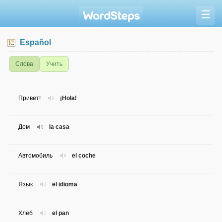
☰
Español
Слова
Учить
Привет!
¡Hola!
Дом
la casa
Автомобиль
el coche
Язык
el idioma
Хлеб
el pan