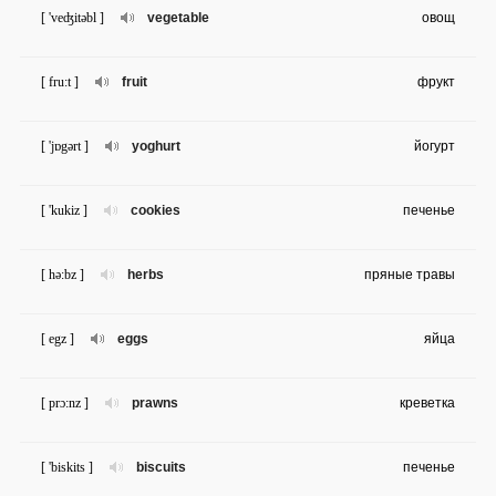
[ 'veʤitəbl ]
vegetable
овощ
[ fru:t ]
fruit
фрукт
[ 'jɒgərt ]
yoghurt
йогурт
[ 'kukiz ]
cookies
печенье
[ hə:bz ]
herbs
пряные травы
[ egz ]
eggs
яйца
[ prɔ:nz ]
prawns
креветка
[ 'biskits ]
biscuits
печенье