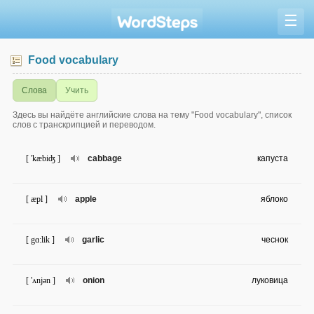
☰
Food vocabulary
Слова
Учить
Здесь вы найдёте английские слова на тему "Food vocabulary", список
слов с транскрипцией и переводом.
[ 'kæbiʤ ]
cabbage
капуста
[ æpl ]
apple
яблоко
[ gɑ:lik ]
garlic
чеснок
[ 'ʌnjən ]
onion
луковица