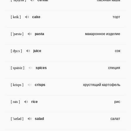
[ 'si(ə)riəl ]
cereal
овсяная каша
[ keik ]
cake
торт
[ 'pæstə ]
pasta
макаронное изделие
[ ʤu:s ]
juice
сок
[ spaisiz ]
spices
специя
[ krisps ]
crisps
хрустящий картофель
[ rais ]
rice
рис
[ 'sæləd ]
salad
салат