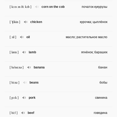
[ kɔ:n ɔn ði: kɔb ]
corn on the cob
початок кукурузы
[ 'ʧikin ]
chicken
курочка; цыплёнок
[ ɔil ]
oil
масло; растительное масло
[ læm ]
lamb
ягнёнок; барашек
[ bə'nɑ:nə ]
banana
банан
[ bi:nz ]
beans
бобы
[ pɔ:k ]
pork
свинина
[ bi:f ]
beef
говядина