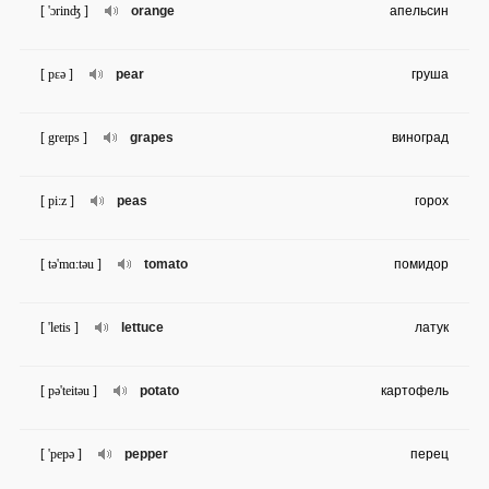
[ 'ɔrinʤ ]
orange
апельсин
[ pɛə ]
pear
груша
[ greɪps ]
grapes
виноград
[ pi:z ]
peas
горох
[ tə'mɑ:təu ]
tomato
помидор
[ 'letis ]
lettuce
латук
[ pə'teitəu ]
potato
картофель
[ 'pepə ]
pepper
перец