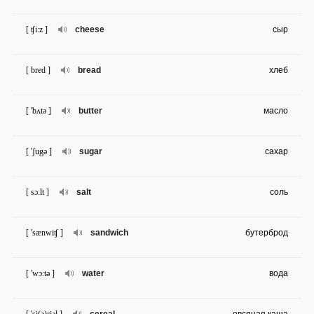
[ ʧi:z ]
cheese
сыр
[ bred ]
bread
хлеб
[ 'bʌtə ]
butter
масло
[ 'ʃugə ]
sugar
сахар
[ sɔ:lt ]
salt
соль
[ 'sænwiʧ ]
sandwich
бутерброд
[ 'wɔ:tə ]
water
вода