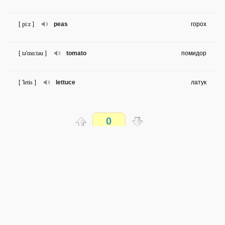
[ pi:z ]
peas
горох
[ tə'mɑ:təu ]
tomato
помидор
[ 'letis ]
lettuce
латук
[ pə'teitəu ]
potato
картофель
0
[ 'pepə ]
pepper
перец
Распечатать
[ kɔ:n ɔn ði: kɔb ]
corn on the cob
початок кукурузы
доступен всем
→
→
en
ru
очень легко
[ 'ʧikin ]
chicken
курочка; цыплёнок
0 из 44 слов
Обсуждай WordSteps в iLiveMyLife