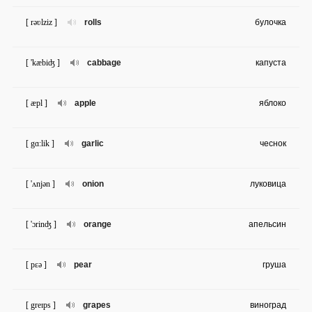
[ rəʋlziz ]
rolls
булочка
[ 'kæbiʤ ]
cabbage
капуста
[ æpl ]
apple
яблоко
[ gɑ:lik ]
garlic
чеснок
[ 'ʌnjən ]
onion
луковица
[ 'ɔrinʤ ]
orange
апельсин
[ pɛə ]
pear
груша
[ greɪps ]
grapes
виноград