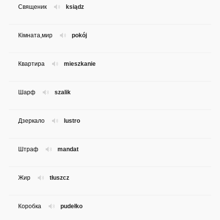
Священик
ksiądz
Кімната,мир
pokój
Квартира
mieszkanie
Шарф
szalik
Дзеркало
lustro
Штраф
mandat
Жир
tłuszcz
Коробка
pudełko