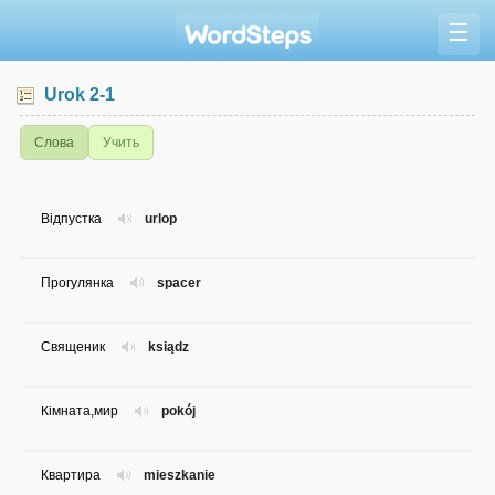
☰
Urok 2-1
Слова
Учить
Відпустка
urlop
Прогулянка
spacer
Священик
ksiądz
Кімната,мир
pokój
Квартира
mieszkanie