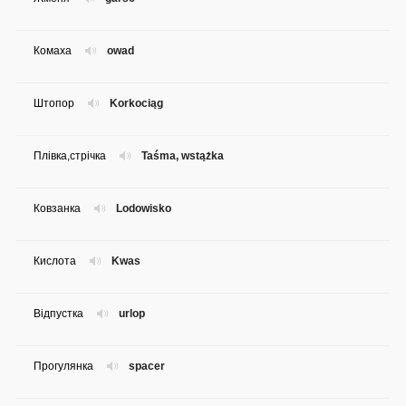
Комаха
owad
Штопор
Korkociąg
Плівка,стрічка
Taśma, wstążka
Ковзанка
Lodowisko
Кислота
Kwas
Відпустка
urlop
Прогулянка
spacer