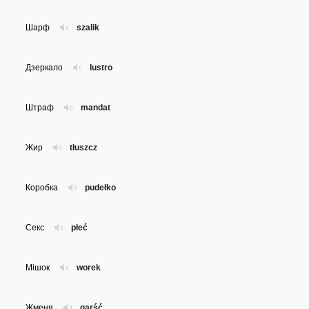
Шарф
szalik
Дзеркало
lustro
Штраф
mandat
Жир
tłuszcz
Коробка
pudełko
Секс
płeć
Мішок
worek
Жменя
garść