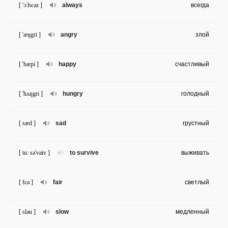
[ 'ɔ:lwəz ]
always
всегда
[ 'æŋgri ]
angry
злой
[ 'hæpi ]
happy
счастливый
[ 'hʌŋgri ]
hungry
голодный
[ sæd ]
sad
грустный
[ tu: sə'vaiv ]
to survive
выживать
[ fɛə ]
fair
светлый
[ sləu ]
slow
медленный