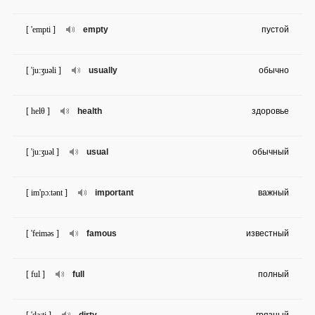
[ 'empti ]
empty
пустой
[ 'ju:ʒuəli ]
usually
обычно
[ helθ ]
health
здоровье
[ 'ju:ʒuəl ]
usual
обычный
[ im'pɔ:tənt ]
important
важный
[ 'feiməs ]
famous
известный
[ ful ]
full
полный