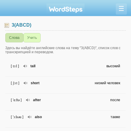
☰
3(ABCD)
Слова
Учить
Здесь вы найдёте английские слова на тему "3(ABCD)", список слов с
транскрипцией и переводом.
[ tɔ:l ]
tall
высокий
[ ʃɔ:t ]
short
низкий человек
[ 'ɑ:ftə ]
after
после
[ 'ɔ:lsəu ]
also
также