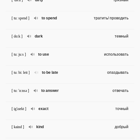
[ 'də:ti ]
dirty
грязный
[ tu: spend ]
to spend
тратить/ проводить
[ dɑ:k ]
dark
темный
[ tu: ju:s ]
to use
использовать
[ tu: bi: leit ]
to be late
опаздывать
[ tu: 'ɑ:nsə ]
to answer
отвечать
[ ig'zækt ]
exact
точный
[ kaind ]
kind
добрый