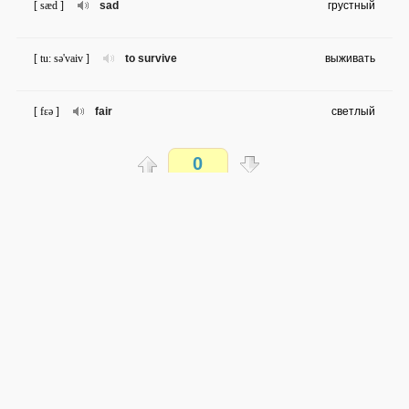
[ sæd ]
sad
грустный
[ tu: sə'vaiv ]
to survive
выживать
[ fɛə ]
fair
светлый
0
[ sləu ]
slow
медленный
Распечатать
[ fɑ:st ]
fast
быстрый
доступен всем
[ əuld ]
old
старый
→
→
en
ru
сложность не определена
0 из 94 слов
[ nju: ]
new
новый
Обсуждай WordSteps в iLiveMyLife
[ iks'pensiv ]
expensive
дорогой
Присоединиться