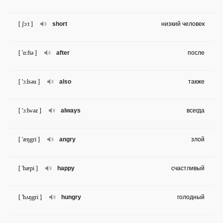
[ ʃɔ:t ]
short
низкий человек
[ 'ɑ:ftə ]
after
после
[ 'ɔ:lsəu ]
also
также
[ 'ɔ:lwəz ]
always
всегда
[ 'æŋgri ]
angry
злой
[ 'hæpi ]
happy
счастливый
[ 'hʌŋgri ]
hungry
голодный