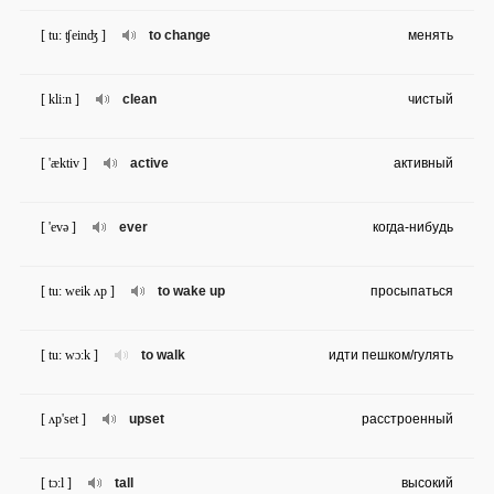
[ tu: ʧeinʤ ]
to change
менять
[ kli:n ]
clean
чистый
[ 'æktiv ]
active
активный
[ 'evə ]
ever
когда-нибудь
[ tu: weik ʌp ]
to wake up
просыпаться
[ tu: wɔ:k ]
to walk
идти пешком/гулять
[ ʌp'set ]
upset
расстроенный
[ tɔ:l ]
tall
высокий