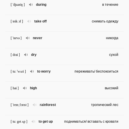
[ 'djuəriŋ ]
during
в течение
[ teik ɔf ]
take off
снимать одежду
[ 'nevə ]
never
никогда
[ drai ]
dry
сухой
[ tu: 'wʌri ]
to worry
переживать/ беспокоиться
[ hai ]
high
высокий
[ 'reɪnˌfɔrɪst ]
rainforest
тропический лес
[ tu: get ʌp ]
to get up
подниматься/ вставать с кровати