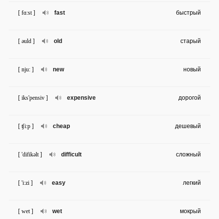
[ fɑ:st ]
fast
быстрый
[ əuld ]
old
старый
[ nju: ]
new
новый
[ iks'pensiv ]
expensive
дорогой
[ ʧi:p ]
cheap
дешевый
[ 'difikəlt ]
difficult
сложный
[ 'i:zi ]
easy
легкий
[ wet ]
wet
мокрый