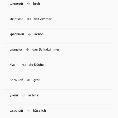
широкий
breit
квартира
das Zimmer
красивый
schön
спальня
das Schlafzimmer
Кухня
die Küche
большой
groß
узкий
schmal
ужасный
hässlich