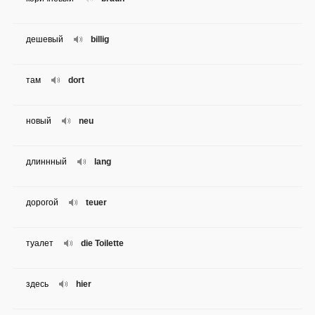
дешевый
billig
там
dort
новый
neu
длиннный
lang
дорогой
teuer
туалет
die Toilette
здесь
hier