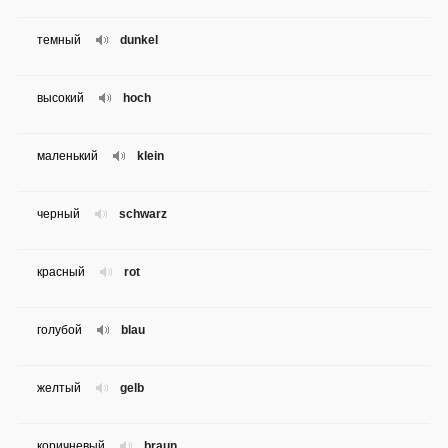
темный
dunkel
высокий
hoch
маленький
klein
черный
schwarz
красный
rot
голубой
blau
желтый
gelb
коричневый
braun