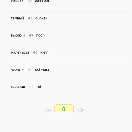
Ванная
das Bad
темный
dunkel
высокий
hoch
маленький
klein
черный
schwarz
красный
rot
голубой
blau
0
желтый
gelb
Распечатать