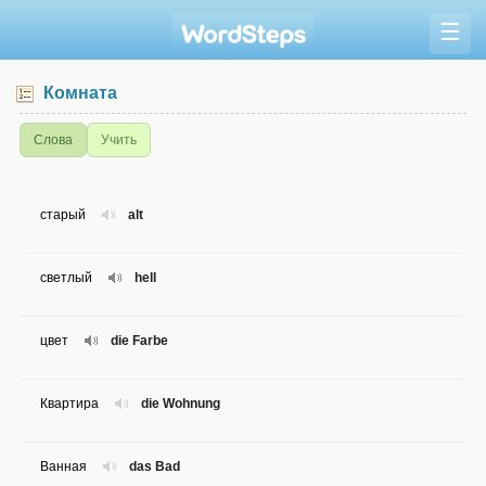
☰
Комната
Слова
Учить
старый
alt
светлый
hell
цвет
die Farbe
Квартира
die Wohnung
Ванная
das Bad