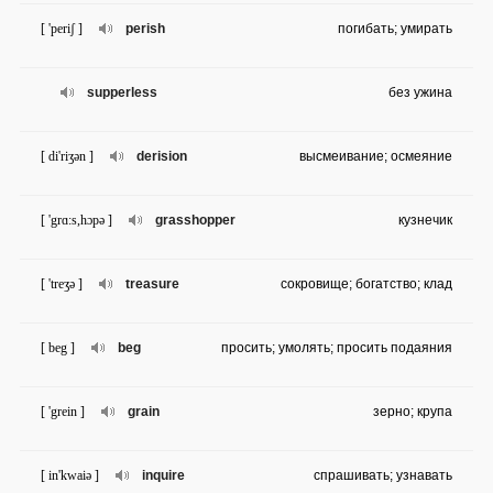
[ 'periʃ ]
perish
погибать; умирать
supperless
без ужина
[ di'riʒən ]
derision
высмеивание; осмеяние
[ 'grɑ:s,hɔpə ]
grasshopper
кузнечик
[ 'treʒə ]
treasure
сокровище; богатство; клад
[ beg ]
beg
просить; умолять; просить подаяния
[ 'grein ]
grain
зерно; крупа
[ in'kwaiə ]
inquire
спрашивать; узнавать