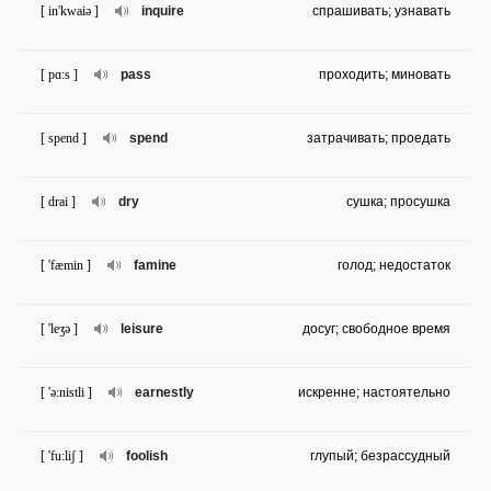
[ in'kwaiə ]
inquire
спрашивать; узнавать
[ pɑ:s ]
pass
проходить; миновать
[ spend ]
spend
затрачивать; проедать
[ drai ]
dry
сушка; просушка
[ 'fæmin ]
famine
голод; недостаток
[ 'leʒə ]
leisure
досуг; свободное время
[ 'ə:nistli ]
earnestly
искренне; настоятельно
[ 'fu:liʃ ]
foolish
глупый; безрассудный