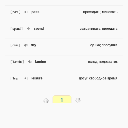
[ pɑ:s ]
pass
проходить; миновать
[ spend ]
spend
затрачивать; проедать
[ drai ]
dry
сушка; просушка
[ 'fæmin ]
famine
голод; недостаток
[ 'leʒə ]
leisure
досуг; свободное время
[ 'ə:nistli ]
earnestly
искренне; настоятельно
1
[ 'fu:liʃ ]
foolish
глупый; безрассудный
Распечатать