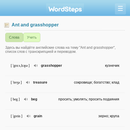
☰
Ant and grasshopper
Слова
Учить
Здесь вы найдёте английские слова на тему "Ant and grasshopper",
список слов с транскрипцией и переводом.
[ 'grɑ:s,hɔpə ]
grasshopper
кузнечик
[ 'treʒə ]
treasure
сокровище; богатство; клад
[ beg ]
beg
просить; умолять; просить подаяния
[ 'grein ]
grain
зерно; крупа