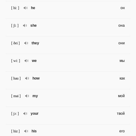
[ hi: ]
he
он
[ ʃi: ]
she
она
[ ðei ]
they
они
[ wi: ]
we
мы
[ hau ]
how
как
[ mai ]
my
мой
[ jɔ: ]
your
твой
[ hiz ]
his
его