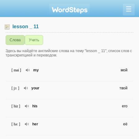
☰
lesson _ 11
Слова
Учить
Здесь вы найдёте английские слова на тему "lesson _ 11", список слов с
транскрипцией и переводом.
[ mai ]
my
мой
[ jɔ: ]
your
твой
[ hiz ]
his
его
[ hə: ]
her
её