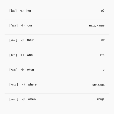
[ hə: ]
her
её
[ 'auə ]
our
наш; наше
[ ðɛə ]
their
их
[ hu: ]
who
кто
[ wɔt ]
what
что
[ wɛə ]
where
где, куда
[ wen ]
when
когда