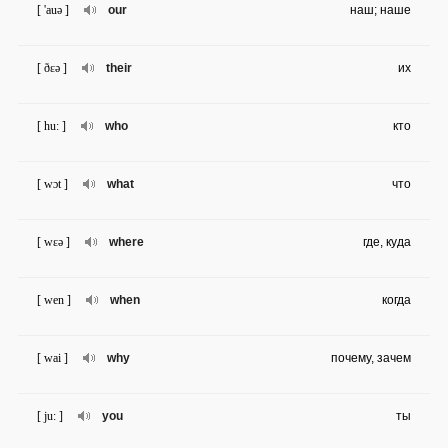
[ 'auə ]
our
наш; наше
[ ðɛə ]
their
их
[ hu: ]
who
кто
[ wɔt ]
what
что
[ wɛə ]
where
где, куда
[ wen ]
when
когда
[ wai ]
why
почему, зачем
[ ju: ]
you
ты