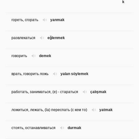
k
гореть, сгорать
yanmak
развлекаться
eğlenmek
говорить
demek
врать, говорить ложь
yalan söylemek
работать, заниматься, (e) - стараться
çalışmak
ложиться, лежать, (la) переспать (с кем то)
yatmak
стоять, останавливаться
durmak