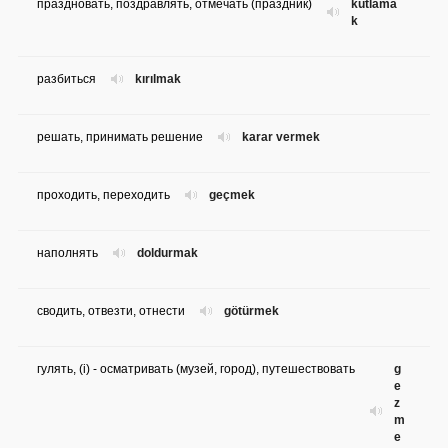
праздновать, поздравлять, отмечать (праздник)
kutlama
k
разбиться
kırılmak
решать, принимать решение
karar vermek
проходить, переходить
geçmek
наполнять
doldurmak
сводить, отвезти, отнести
götürmek
гулять, (i) - осматривать (музей, город), путешествовать
g
e
z
m
e