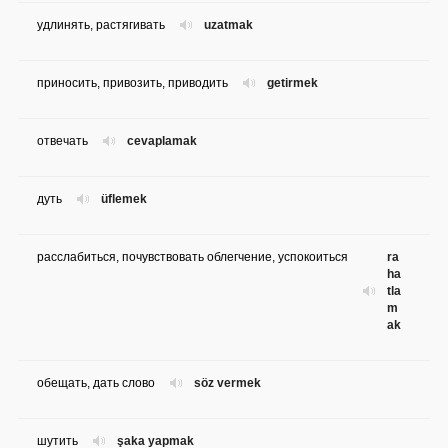
удлинять, растягивать
uzatmak
приносить, привозить, приводить
getirmek
отвечать
cevaplamak
дуть
üflemek
расслабиться, почувствовать облегчение, успокоиться
ra
ha
tla
m
ak
обещать, дать слово
söz vermek
шутить
şaka yapmak