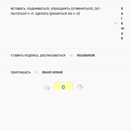
вставать, подниматься, упразднять (отменяться), (e) -
k
пытаться ч.-л. сделать (решиться на ч.-л)
a
l
k
m
a
k
ставить подпись, расписываться
imzalamak
приглашать
davet etmek
0
знакомить
tanıştırmak
Распечатать
праздновать, поздравлять, отмечать (праздник)
kutlama
k
доступен всем
→
→
tr
ru
разбиться
kırılmak
сложность не определена