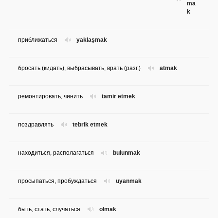
ma
k
приближаться
yaklaşmak
бросать (кидать), выбрасывать, врать (разг.)
atmak
ремонтировать, чинить
tamir etmek
поздравлять
tebrik etmek
находиться, располагаться
bulunmak
просыпаться, пробуждаться
uyanmak
быть, стать, случаться
olmak