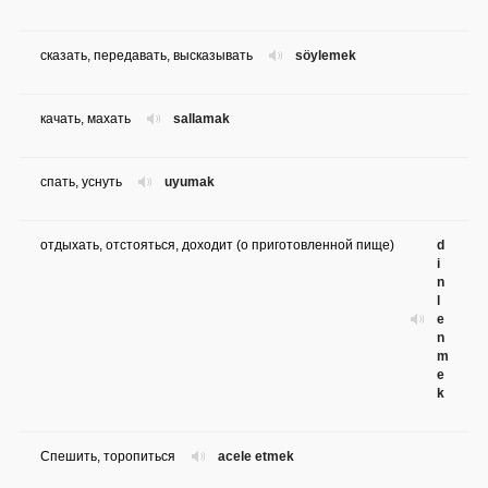
сказать, передавать, высказывать
söylemek
качать, махать
sallamak
спать, уснуть
uyumak
отдыхать, отстояться, доходит (о приготовленной пище)
d
i
n
l
e
n
m
e
k
Спешить, торопиться
acele etmek