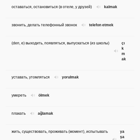
оставаться, остановиться (в отеле, у друзей)
kalmak
звонить, делать телефонный звонок
telefon etmek
(den, e) выходить, появляться, выпускаться (из школы)
çı
k
m
ak
уставать, утомляться
yorulmak
умереть
ölmek
плакать
ağlamak
жить, существовать, проживать (момент), испытывать
ya
şa