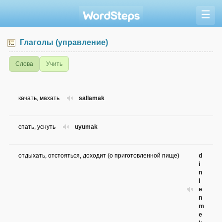
☰
Глаголы (управление)
Слова
Учить
качать, махать
sallamak
спать, уснуть
uyumak
отдыхать, отстояться, доходит (о приготовленной пище)
d
i
n
l
e
n
m
e