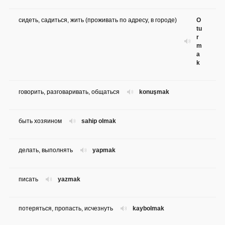
сидеть, садиться, жить (проживать по адресу, в городе)
O
tu
r
m
a
k
говорить, разговаривать, общаться
konuşmak
быть хозяином
sahip olmak
делать, выполнять
yapmak
писать
yazmak
потеряться, пропасть, исчезнуть
kaybolmak