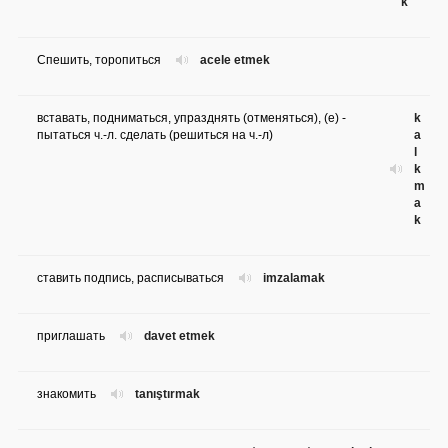
k
Спешить, торопиться
acele etmek
вставать, подниматься, упразднять (отменяться), (e) -
k
пытаться ч.-л. сделать (решиться на ч.-л)
a
l
k
m
a
k
ставить подпись, расписываться
imzalamak
приглашать
davet etmek
знакомить
tanıştırmak