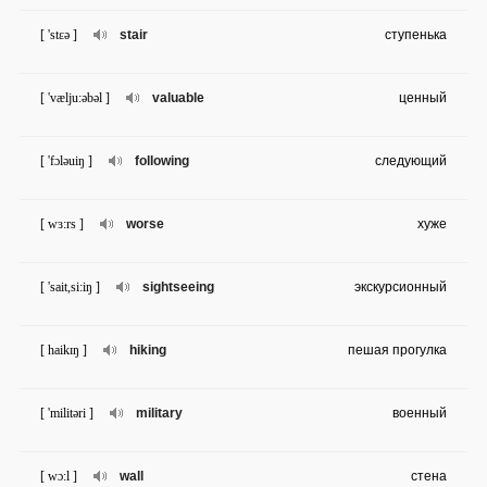
[ 'stɛə ]
stair
ступенька
[ 'vælju:əbəl ]
valuable
ценный
[ 'fɔləuiŋ ]
following
следующий
[ wɜ:rs ]
worse
хуже
[ 'sait,si:iŋ ]
sightseeing
экскурсионный
[ haikɪŋ ]
hiking
пешая прогулка
[ 'militəri ]
military
военный
[ wɔ:l ]
wall
стена