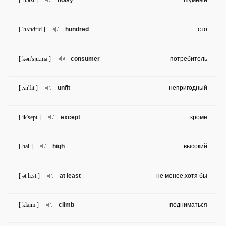
[ 'nɔizi ]
noisy
шумный
[ 'hʌndrid ]
hundred
сто
[ kən'sju:mə ]
consumer
потребитель
[ ʌn'fit ]
unfit
непригодный
[ ik'sept ]
except
кроме
[ hai ]
high
высокий
[ ət li:st ]
at least
не менее,хотя бы
[ klaim ]
climb
подниматься