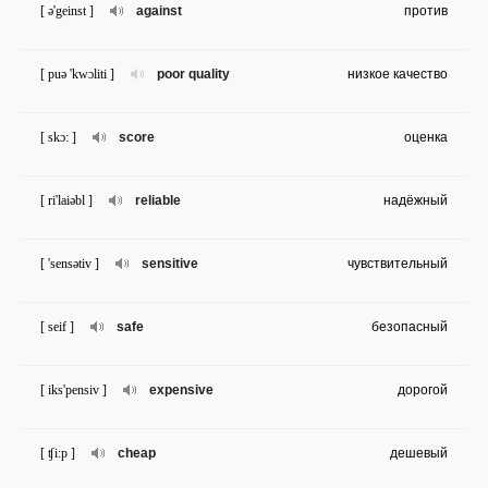
[ ə'geinst ]
against
против
[ puə 'kwɔliti ]
poor quality
низкое качество
[ skɔ: ]
score
оценка
[ ri'laiəbl ]
reliable
надёжный
[ 'sensətiv ]
sensitive
чувствительный
[ seif ]
safe
безопасный
[ iks'pensiv ]
expensive
дорогой
[ ʧi:p ]
cheap
дешевый