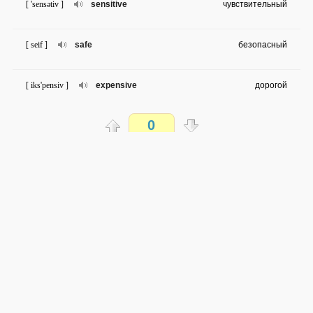
[ 'sensətiv ]
sensitive
чувствительный
[ seif ]
safe
безопасный
[ iks'pensiv ]
expensive
дорогой
0
[ ʧi:p ]
cheap
дешевый
Распечатать
[ ə'piə ]
appear
появляться
доступен всем
[ 'ævəriʤ ]
average
средний
→
→
en
ru
сложность не определена
0 из 65 слов
[ sək'sesful ]
successful
успешный
Обсуждай WordSteps в iLiveMyLife
[ fæʃn ]
fashion
мода
Присоединиться