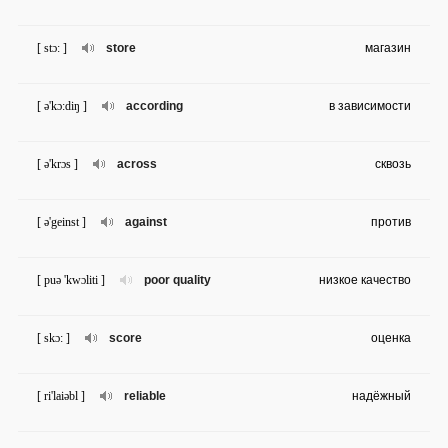
[ stɔ: ]
store
магазин
[ ə'kɔ:diŋ ]
according
в зависимости
[ ə'krɔs ]
across
сквозь
[ ə'geinst ]
against
против
[ puə 'kwɔliti ]
poor quality
низкое качество
[ skɔ: ]
score
оценка
[ ri'laiəbl ]
reliable
надёжный