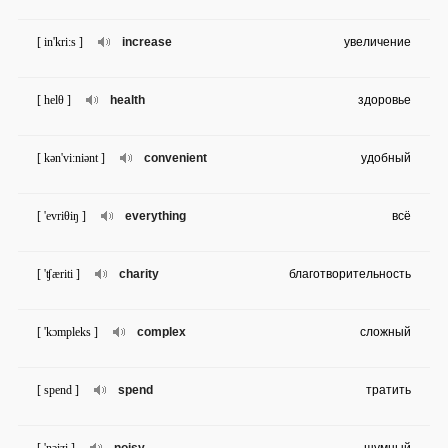
[ in'kri:s ]
increase
увеличение
[ helθ ]
health
здоровье
[ kən'vi:niənt ]
convenient
удобный
[ 'evriθiŋ ]
everything
всё
[ 'ʧæriti ]
charity
благотворительность
[ 'kɔmpleks ]
complex
сложный
[ spend ]
spend
тратить