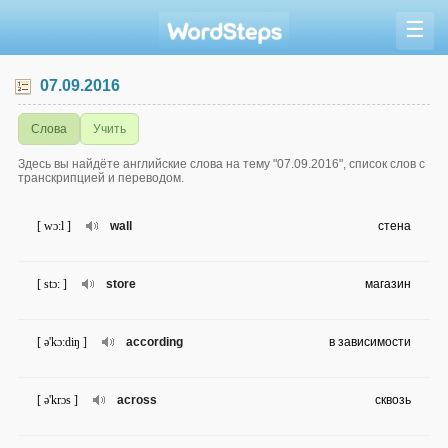
☰
07.09.2016
Слова
Учить
Здесь вы найдёте английские слова на тему "07.09.2016", список слов с
транскрипцией и переводом.
[ wɔ:l ]
wall
стена
[ stɔ: ]
store
магазин
[ ə'kɔ:diŋ ]
according
в зависимости
[ ə'krɔs ]
across
сквозь