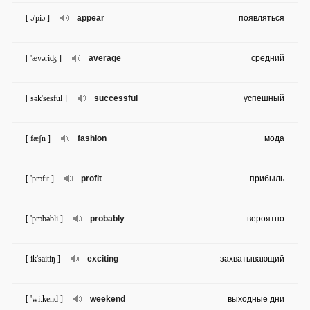
[ ə'piə ]
appear
появляться
[ 'ævəriʤ ]
average
средний
[ sək'sesful ]
successful
успешный
[ fæʃn ]
fashion
мода
[ 'prɔfit ]
profit
прибыль
[ 'prɔbəbli ]
probably
вероятно
[ ik'saitiŋ ]
exciting
захватывающий
[ 'wi:kend ]
weekend
выходные дни