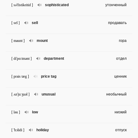
[ sə'fistikeitid ]
sophisticated
утонченный
[ sel ]
sell
продавать
[ maunt ]
mount
гора
[ di'pɑ:tmənt ]
department
отдел
[ prais tæg ]
price tag
ценник
[ ʌn'ju:ʒuəl ]
unusual
необычный
[ ləu ]
low
низкий
[ 'hɔlidi ]
holiday
отпуск